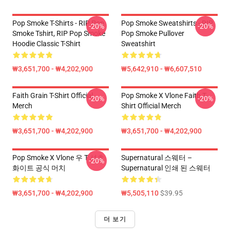
Pop Smoke T-Shirts - RIP Pop
Pop Smoke Sweatshirts - RIP
-20%
-20%
Smoke Tshirt, RIP Pop Smoke
Pop Smoke Pullover
Hoodie Classic T-Shirt
Sweatshirt
₩3,651,700 - ₩4,202,900
₩5,642,910 - ₩6,607,510
Faith Grain T-Shirt Official
Pop Smoke X Vlone Faith T-
-20%
-20%
Merch
Shirt Official Merch
₩3,651,700 - ₩4,202,900
₩3,651,700 - ₩4,202,900
Pop Smoke X Vlone 우 T 셔츠
Supernatural 스웨터 –
-20%
화이트 공식 머치
Supernatural 인쇄 된 스웨터
₩3,651,700 - ₩4,202,900
₩5,505,110
$39.95
더 보기