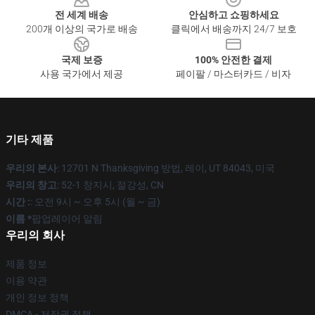
전 세계 배송
안심하고 쇼핑하세요
200개 이상의 국가로 배송
클릭에서 배송까지 24/7 보호
국제 보증
100% 안전한 결제
사용 국가에서 제공
페이팔 / 마스터카드 / 비자
기타 제품
우리의 본사
: 12701 N Thanksgiving 방법, 레이, UT 84043, 미국
우리의 창고
: 52-1 창지시, 절강성, CN
시간 :
: 오전 9시 ~ 오후 5시 (월 ~ 금)
이름 *
팝업레이어 알림
우리의 회사
제품 정보
이용 약관
개인 정보 정책
DMCA - 저작권 정책