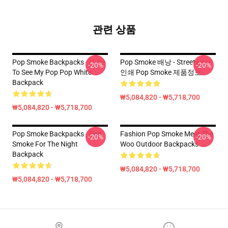
관련 상품
Pop Smoke Backpacks - I Like
Pop Smoke 배낭 - Streetwear
-20%
-20%
To See My Pop Pop White
인쇄 Pop Smoke 제품정보
Backpack
₩5,084,820 - ₩5,718,700
₩5,084,820 - ₩5,718,700
Pop Smoke Backpacks - Pop
Fashion Pop Smoke Meet The
-20%
-20%
Smoke For The Night
Woo Outdoor Backpacks
Backpack
₩5,084,820 - ₩5,718,700
₩5,084,820 - ₩5,718,700
Footer