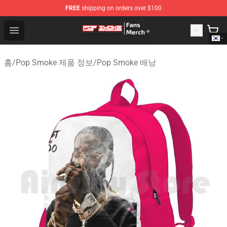
FREE
shipping on orders over $100
Pop Smoke Store - Official Pop Smoke Merchandise Sho
Open menu
홈
/
Pop Smoke 제품 정보
/
Pop Smoke 배낭