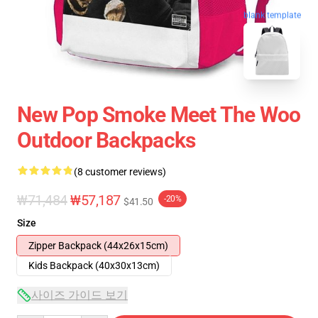
blank template
New Pop Smoke Meet The Woo
Outdoor Backpacks
(8 customer reviews)
₩71,484
₩57,187
-20%
$41.50
Size
Zipper Backpack (44x26x15cm)
Kids Backpack (40x30x13cm)
사이즈 가이드 보기