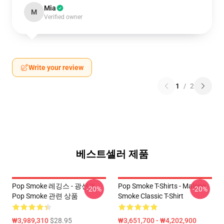
Mia
M
Verified owner
Write your review
1
/
2
베스트셀러 제품
Pop Smoke 레깅스 - 광선과
Pop Smoke T-Shirts - Malone
-20%
-20%
Pop Smoke 관련 상품
Smoke Classic T-Shirt
₩3,989,310
$28.95
₩3,651,700 - ₩4,202,900