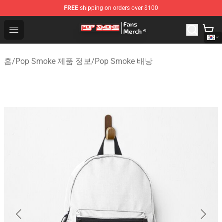
FREE
shipping on orders over $100
Pop Smoke Store - Official Pop Smoke Merchandise Sho
Open menu
홈
/
Pop Smoke 제품 정보
/
Pop Smoke 배낭