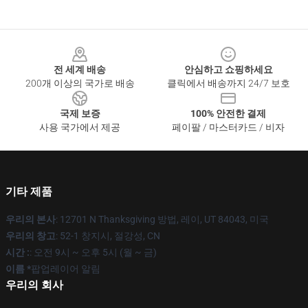
Footer
전 세계 배송
안심하고 쇼핑하세요
200개 이상의 국가로 배송
클릭에서 배송까지 24/7 보호
국제 보증
100% 안전한 결제
사용 국가에서 제공
페이팔 / 마스터카드 / 비자
기타 제품
우리의 본사
: 12701 N Thanksgiving 방법, 레이, UT 84043, 미국
우리의 창고
: 52-1 창지시, 절강성, CN
시간 :
: 오전 9시 ~ 오후 5시 (월 ~ 금)
이름 *
팝업레이어 알림
우리의 회사