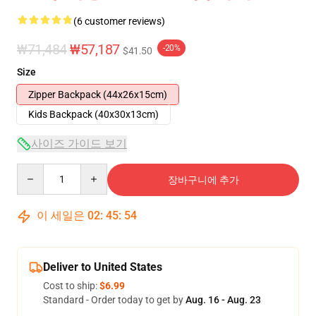
(6 customer reviews)
₩71,484
₩57,187
-20%
$41.50
Size
Zipper Backpack (44x26x15cm)
Kids Backpack (40x30x13cm)
사이즈 가이드 보기
Quantity
장바구니에 추가
이 세일은
02
:
45
:
54
Deliver to United States
Cost to ship:
$6.99
Standard - Order today to get by
Aug. 16 - Aug. 23