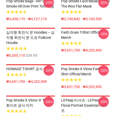
Pop Smoke Bags - RIP Pop
Pop Smoke Face Masks - Meet
-20%
-20%
Smoke All Over Print Tote Bag
The Woo Flat Mask
₩3,438,110 - ₩4,127,110
₩2,740,842 - ₩3,100,500
십자형 회전식 문 Hoodies – 십
Faith Grain T-Shirt Official
-20%
자형 회전식 문 도표 Pullover
Merch
Hoodie
₩3,651,700 - ₩4,202,900
₩5,505,110
$39.95
HOMAGE T-SHIRT 공식 머치
Pop Smoke X Vlone Faith T-
-20%
-20%
Shirt Official Merch
₩3,651,700 - ₩4,202,900
₩3,651,700 - ₩4,202,900
Pop Smoke X Vlone 우 T 셔츠
Lil Peep 티셔츠 - Lil Peep
-20%
-20%
화이트 공식 머치
Floral Portrait Essential 티셔
츠