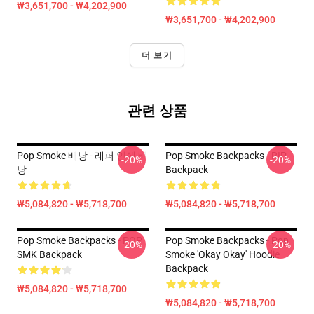
₩3,651,700 - ₩4,202,900
₩3,651,700 - ₩4,202,900
더 보기
관련 상품
Pop Smoke 배낭 - 래퍼 인쇄 배
Pop Smoke Backpacks - RIP
-20%
-20%
낭
Backpack
₩5,084,820 - ₩5,718,700
₩5,084,820 - ₩5,718,700
Pop Smoke Backpacks - POP
Pop Smoke Backpacks - Pop
-20%
-20%
SMK Backpack
Smoke 'okay Okay' Hoodie
Backpack
₩5,084,820 - ₩5,718,700
₩5,084,820 - ₩5,718,700