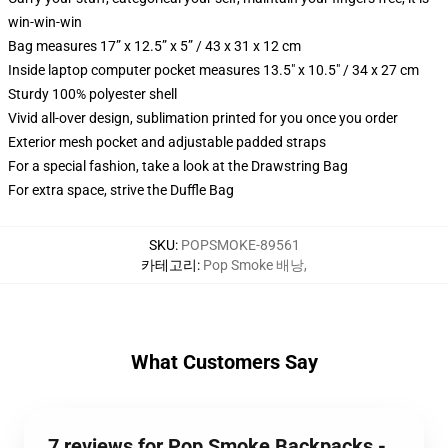
win-win-win
Bag measures 17” x 12.5” x 5” / 43 x 31 x 12 cm
Inside laptop computer pocket measures 13.5" x 10.5" / 34 x 27 cm
Sturdy 100% polyester shell
Vivid all-over design, sublimation printed for you once you order
Exterior mesh pocket and adjustable padded straps
For a special fashion, take a look at the Drawstring Bag
For extra space, strive the Duffle Bag
SKU
:
POPSMOKE-89561
카테고리
:
Pop Smoke 배낭
,
What Customers Say
7 reviews for Pop Smoke Backpacks -