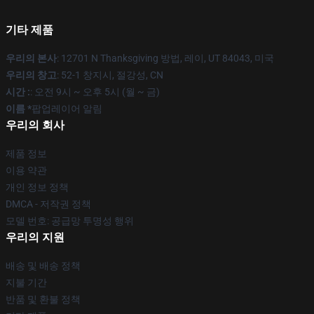
기타 제품
우리의 본사
: 12701 N Thanksgiving 방법, 레이, UT 84043, 미국
우리의 창고
: 52-1 창지시, 절강성, CN
시간 :
: 오전 9시 ~ 오후 5시 (월 ~ 금)
이름 *
팝업레이어 알림
우리의 회사
제품 정보
이용 약관
개인 정보 정책
DMCA - 저작권 정책
모델 번호: 공급망 투명성 행위
우리의 지원
배송 및 배송 정책
지불 기간
반품 및 환불 정책