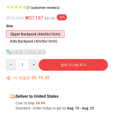
(7 customer reviews)
₩71,484
₩57,187
-20%
$41.50
Size
Zipper Backpack (44x26x15cm)
Kids Backpack (40x30x13cm)
사이즈 가이드 보기
Quantity
장바구니에 추가
이 세일은
03
:
15
:
54
Deliver to United States
Cost to ship:
$6.99
Standard - Order today to get by
Aug. 15 - Aug. 22