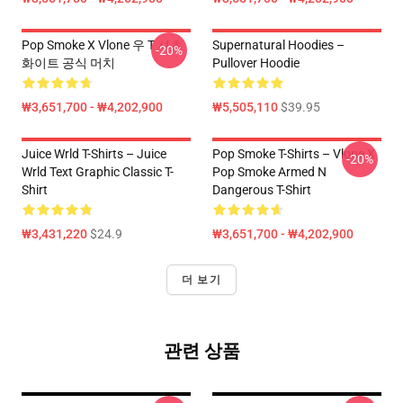
Pop Smoke X Vlone 우 T 셔츠
Supernatural Hoodies –
-20%
화이트 공식 머치
Pullover Hoodie
₩3,651,700 - ₩4,202,900
₩5,505,110
$39.95
Juice Wrld T-Shirts – Juice
Pop Smoke T-Shirts – Vlone X
-20%
Wrld Text Graphic Classic T-
Pop Smoke Armed N
Shirt
Dangerous T-Shirt
₩3,431,220
$24.9
₩3,651,700 - ₩4,202,900
더 보기
관련 상품