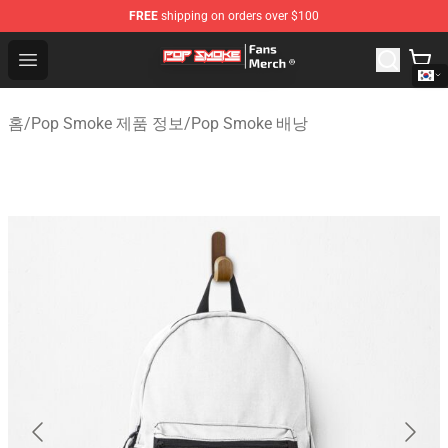
FREE
shipping on orders over $100
Pop Smoke Store - Official Pop Smoke Merchandise Sho
Open menu
홈
/
Pop Smoke 제품 정보
/
Pop Smoke 배낭