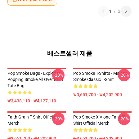
1
/
2
베스트셀러 제품
Pop Smoke Bags - Exploded
Pop Smoke T-Shirts - Malone
-20%
-20%
Popping Smoke All Over Print
Smoke Classic T-Shirt
Tote Bag
₩3,651,700 - ₩4,202,900
₩3,438,110 - ₩4,127,110
Faith Grain T-Shirt Official
Pop Smoke X Vlone Faith T-
-20%
-20%
Merch
Shirt Official Merch
₩3,651,700 - ₩4,202,900
₩3,651,700 - ₩4,202,900