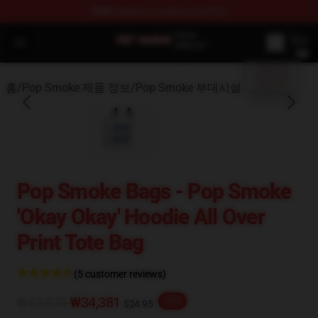
FREE
shipping on orders over $100
blank template
Pop Smoke Store - Official Pop Smoke Merchandise Sho
Open menu
홈
/
Pop Smoke 제품 정보
/
Pop Smoke 부대시설
Pop Smoke Bags - Pop Smoke
'okay Okay' Hoodie All Over
Print Tote Bag
(5 customer reviews)
₩42,976
₩34,381
-20%
$24.95