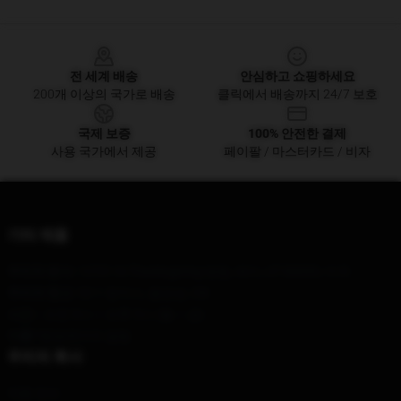
Footer
전 세계 배송
안심하고 쇼핑하세요
200개 이상의 국가로 배송
클릭에서 배송까지 24/7 보호
국제 보증
100% 안전한 결제
사용 국가에서 제공
페이팔 / 마스터카드 / 비자
기타 제품
우리의 본사
: 12701 N Thanksgiving 방법, 레이, UT 84043, 미국
우리의 창고
: 52-1 창지시, 절강성, CN
시간 :
: 오전 9시 ~ 오후 5시 (월 ~ 금)
이름 *
팝업레이어 알림
우리의 회사
제품 정보