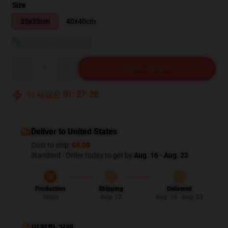
Size
35x35cm
40x40cm
사이즈 가이드 보기
Quantity
장바구니에 추가
이 세일은
01
:
27
:
27
Deliver to United States
Cost to ship:
$6.99
Standard - Order today to get by
Aug. 16 - Aug. 23
Production
Shipping
Delivered
Today
Aug. 12
Aug. 16 - Aug. 23
안전한 거래