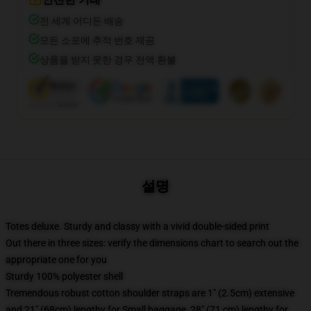
전 세계 어디든 배송
모든 소포에 추적 번호 제공
상품을 받지 못한 경우 전액 환불
설명
Totes deluxe. Sturdy and classy with a vivid double-sided print
Out there in three sizes: verify the dimensions chart to search out the
appropriate one for you
Sturdy 100% polyester shell
Tremendous robust cotton shoulder straps are 1" (2.5cm) extensive
and 21" (68cm) lengthy for Small baggage, 28" (71 cm) lengthy for