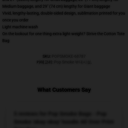
Medium baggage, and 29" (74 cm) lengthy for Giant baggage
Vivid, lengthy-lasting, double-sided design, sublimation printed for you
once you order
Light machine wash
On the lookout for one thing extra light-weight? Strive the Cotton Tote
Bag
SKU
:
POPSMOKE-68787
카테고리
:
Pop Smoke 부대시설
,
What Customers Say
5 reviews for Pop Smoke Bags - Pop
Smoke 'okay okay' hoodie All Over Print