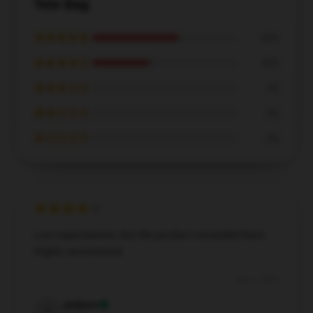
Tote Bag
★★★★★
60%
★★★★☆
40%
★★★☆☆
0%
★★☆☆☆
0%
★☆☆☆☆
0%
Low expectations, but the product exceeded them.
Highly recommend.
Dec 6, 2024
Jackson
J