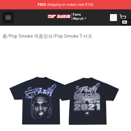
FREE
shipping on orders over $100
Pop Smoke Store - Official Pop Smoke Merchandise Sho
Open menu
홈
/
Pop Smoke 제품정보
/
Pop Smoke T-셔츠