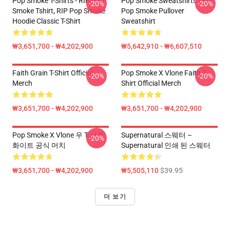
Pop Smoke T-Shirts - RIP Pop
Pop Smoke Sweatshirts - RIP
-20%
-20%
Smoke Tshirt, RIP Pop Smoke
Pop Smoke Pullover
Hoodie Classic T-Shirt
Sweatshirt
₩3,651,700 - ₩4,202,900
₩5,642,910 - ₩6,607,510
Faith Grain T-Shirt Official
Pop Smoke X Vlone Faith T-
-20%
-20%
Merch
Shirt Official Merch
₩3,651,700 - ₩4,202,900
₩3,651,700 - ₩4,202,900
Pop Smoke X Vlone 우 T 셔츠
Supernatural 스웨터 –
-20%
화이트 공식 머치
Supernatural 인쇄 된 스웨터
₩3,651,700 - ₩4,202,900
₩5,505,110
$39.95
더 보기