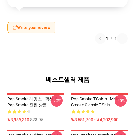
Write your review
1
/
1
베스트셀러 제품
Pop Smoke 레깅스 - 광선과
Pop Smoke T-Shirts - Malone
-20%
-20%
Pop Smoke 관련 상품
Smoke Classic T-Shirt
₩3,989,310
$28.95
₩3,651,700 - ₩4,202,900