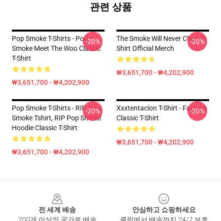
관련 상품
Pop Smoke T-Shirts - Pop
The Smoke Will Never Clear T-
-20%
-20%
Smoke Meet The Woo Classic
Shirt Official Merch
T-Shirt
₩3,651,700 - ₩4,202,900
₩3,651,700 - ₩4,202,900
Pop Smoke T-Shirts - RIP Pop
Xxxtentacion T-Shirt - Fashion
-20%
-20%
Smoke Tshirt, RIP Pop Smoke
Classic T-Shirt
Hoodie Classic T-Shirt
₩3,651,700 - ₩4,202,900
₩3,651,700 - ₩4,202,900
Footer
전 세계 배송
안심하고 쇼핑하세요
200개 이상의 국가로 배송
클릭에서 배송까지 24/7 보호