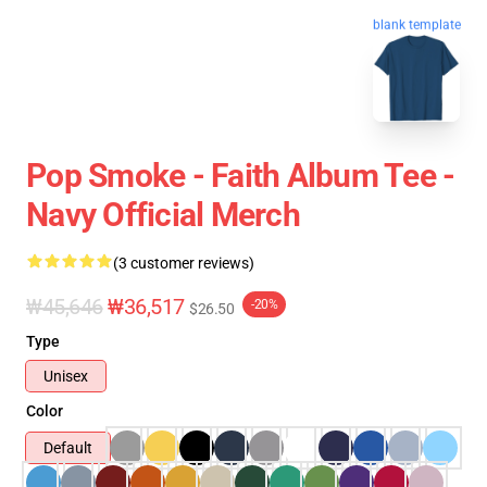
blank template
Pop Smoke - Faith Album Tee -
Navy Official Merch
(3 customer reviews)
₩45,646
₩36,517
-20%
$26.50
Type
Unisex
Color
Default