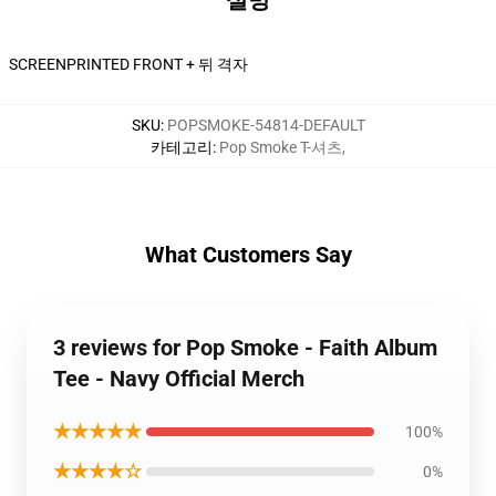
설명
SCREENPRINTED FRONT + 뒤 격자
SKU
:
POPSMOKE-54814-DEFAULT
카테고리
:
Pop Smoke T-셔츠
,
What Customers Say
3 reviews for Pop Smoke - Faith Album
Tee - Navy Official Merch
★★★★★
100%
★★★★☆
0%