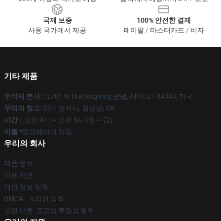
국제 보증
100% 안전한 결제
사용 국가에서 제공
페이팔 / 마스터카드 / 비자
기타 제품
우리의 본사
: 12701 N Thanksgiving 방법, 레이, UT 84043, 미국
우리의 창고
: 52-1 창지시, 절강성, CN
시간 :
: 오전 9시 ~ 오후 5시 (월 ~ 금)
이름 *
팝업레이어 알림
우리의 회사
제품 정보
이용 약관
개인 정보 정책
DMCA - 저작권 정책
모델 번호: 공급망 투명성 행위