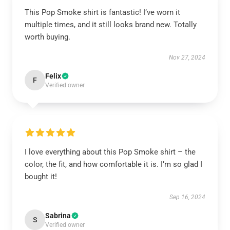
This Pop Smoke shirt is fantastic! I’ve worn it
multiple times, and it still looks brand new. Totally
worth buying.
Nov 27, 2024
Felix
F
Verified owner
I love everything about this Pop Smoke shirt – the
color, the fit, and how comfortable it is. I’m so glad I
bought it!
Sep 16, 2024
Sabrina
S
Verified owner