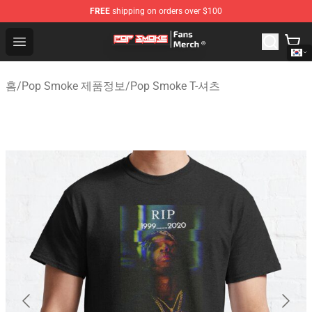
FREE
shipping on orders over $100
Pop Smoke Store - Official Pop Smoke Merchandise Sho
Open menu
홈
/
Pop Smoke 제품정보
/
Pop Smoke T-셔츠