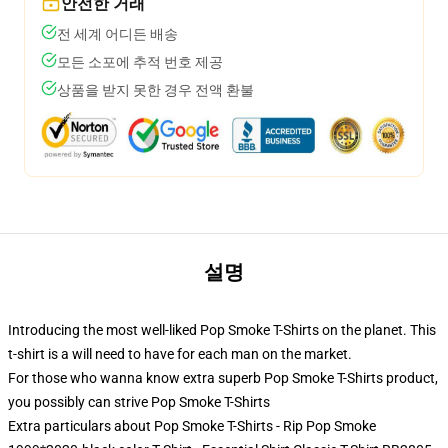
안전한 거래
전 세계 어디든 배송
모든 소포에 추적 번호 제공
상품을 받지 못한 경우 전액 환불
설명
Introducing the most well-liked Pop Smoke T-Shirts on the planet. This
t-shirt is a will need to have for each man on the market.
For those who wanna know extra superb Pop Smoke T-Shirts product,
you possibly can strive
Pop Smoke T-Shirts
Extra particulars about Pop Smoke T-Shirts - Rip Pop Smoke