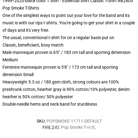
1999*2020-black color T Shirt - Essential Shirt Classic T-Shirt RB2805
Pop Smoke T-Shirts
One of the simplest ways to point out your love for the band and its
music is with our rips t-shirts. You're going to get your shirt in a couple
of days and it's very free.
The usual, conventional t-shirt for on a regular basis put on
Classic, beneficiant, boxy match
Male mannequin proven is 6'0" / 183 cm tall and sporting dimension
Medium
Feminine mannequin proven is 5'8" / 173 cm tall and sporting
dimension Small
Heavyweight 5.3 oz / 180 gsm cloth, strong colours are 100%
preshrunk cotton, heather gray is 90% cotton/10% polyester, denim
heather is 50% cotton/ 50% polyester
Double-needle hems and neck band for sturdiness
SKU
:
POPSMOKE-11711-DEFAULT
카테고리
:
Pop Smoke T-셔츠
,