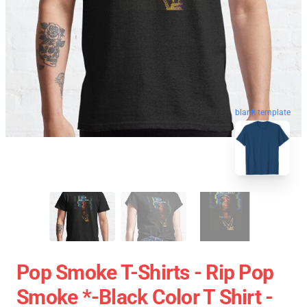
blank template
Pop Smoke T-Shirts - Rip Pop
Smoke *-Black Color T Shirt -