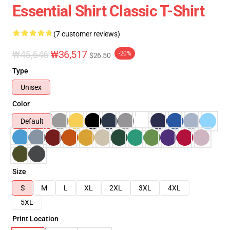
Essential Shirt Classic T-Shirt
(7 customer reviews)
₩45,646
₩36,517
-20%
$26.50
Type
Unisex
Color
Default
Size
S
M
L
XL
2XL
3XL
4XL
5XL
Print Location