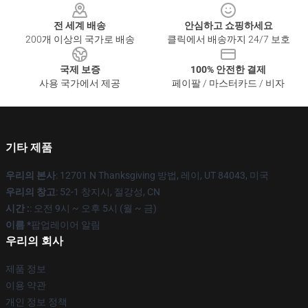
전 세계 배송
안심하고 쇼핑하세요
200개 이상의 국가로 배송
클릭에서 배송까지 24/7 보호
국제 보증
100% 안전한 결제
사용 국가에서 제공
페이팔 / 마스터카드 / 비자
기타 제품
우리의 본사
: 12701 N Thanksgiving 방법, 레이, UT 84043, 미국
우리의 창고
: 52-1 창지시, 절강성, CN
시간 :
: 오전 9시 ~ 오후 5시 (월 ~ 금)
이름 *
팝업레이어 알림
우리의 회사
제품 정보
이용 약관
개인 정보 정책