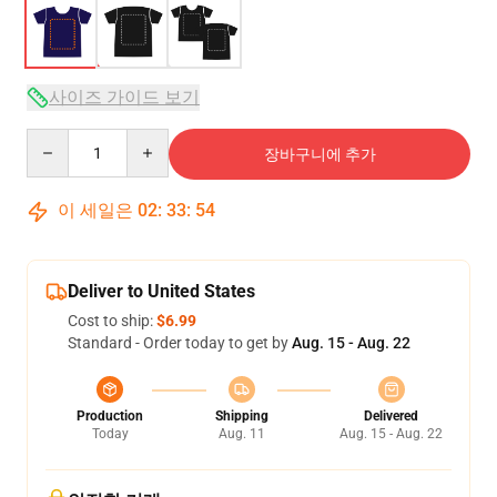
사이즈 가이드 보기
Quantity
장바구니에 추가
이 세일은
02
:
33
:
53
Deliver to United States
Cost to ship:
$6.99
Standard - Order today to get by
Aug. 15 - Aug. 22
Production
Shipping
Delivered
Today
Aug. 11
Aug. 15 - Aug. 22