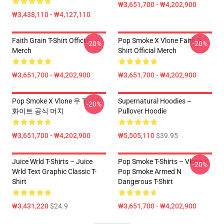
₩3,651,700 - ₩4,202,900
₩3,438,110 - ₩4,127,110
Faith Grain T-Shirt Official
Pop Smoke X Vlone Faith T-
-20%
-20%
Merch
Shirt Official Merch
₩3,651,700 - ₩4,202,900
₩3,651,700 - ₩4,202,900
Pop Smoke X Vlone 우 T 셔츠
Supernatural Hoodies –
-20%
화이트 공식 머치
Pullover Hoodie
₩3,651,700 - ₩4,202,900
₩5,505,110
$39.95
Juice Wrld T-Shirts – Juice
Pop Smoke T-Shirts – Vlone X
-20%
Wrld Text Graphic Classic T-
Pop Smoke Armed N
Shirt
Dangerous T-Shirt
₩3,431,220
$24.9
₩3,651,700 - ₩4,202,900