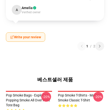
Amelia
A
Verified owner
Write your review
1
/
2
베스트셀러 제품
Pop Smoke Bags - Exploded
Pop Smoke T-Shirts - Malone
-20%
-20%
Popping Smoke All Over Print
Smoke Classic T-Shirt
Tote Bag