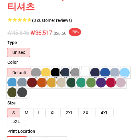
티셔츠
(3 customer reviews)
₩45,646
₩36,517
-20%
$26.50
Type
Unisex
Color
Default
Size
S
M
L
XL
2XL
3XL
4XL
5XL
Print Location