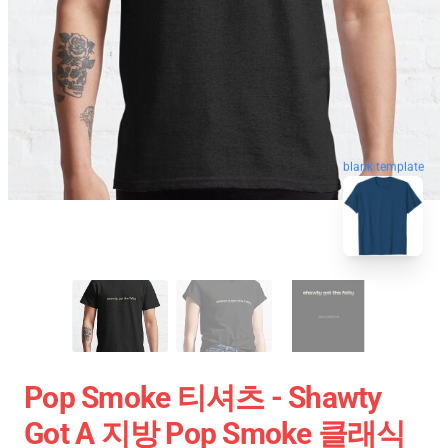
blank template
Pop Smoke 티셔츠 - Shawty
Got A 지방 Pop Smoke 클래식