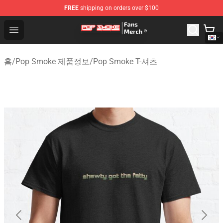
FREE
shipping on orders over $100
Pop Smoke Store - Official Pop Smoke Merchandise Sho
Open menu
홈
/
Pop Smoke 제품정보
/
Pop Smoke T-셔츠