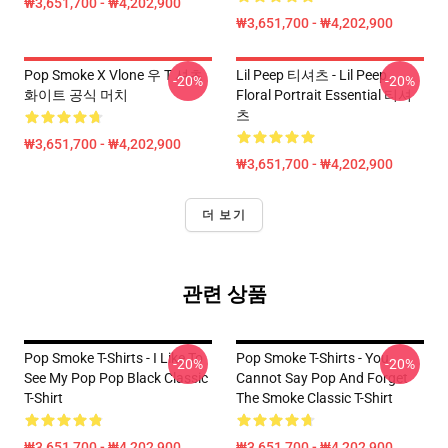
₩3,651,700 - ₩4,202,900
₩3,651,700 - ₩4,202,900
Pop Smoke X Vlone 우 T 셔츠
Lil Peep 티셔츠 - Lil Peep
-20%
-20%
화이트 공식 머치
Floral Portrait Essential 티셔
츠
₩3,651,700 - ₩4,202,900
₩3,651,700 - ₩4,202,900
더 보기
관련 상품
Pop Smoke T-Shirts - I Like To
Pop Smoke T-Shirts - You
-20%
-20%
See My Pop Pop Black Classic
Cannot Say Pop And Forget
T-Shirt
The Smoke Classic T-Shirt
₩3,651,700 - ₩4,202,900
₩3,651,700 - ₩4,202,900