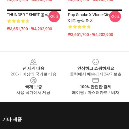
THUNDER T-SHIRT 공식 머치
Pop Smoke X Vlone City 티 화
-20%
-20%
이트 공식 머치
₩3,651,700 - ₩4,202,900
₩3,651,700 - ₩4,202,900
Footer
전 세계 배송
안심하고 쇼핑하세요
200개 이상의 국가로 배송
클릭에서 배송까지 24/7 보호
국제 보증
100% 안전한 결제
사용 국가에서 제공
페이팔 / 마스터카드 / 비자
기타 제품