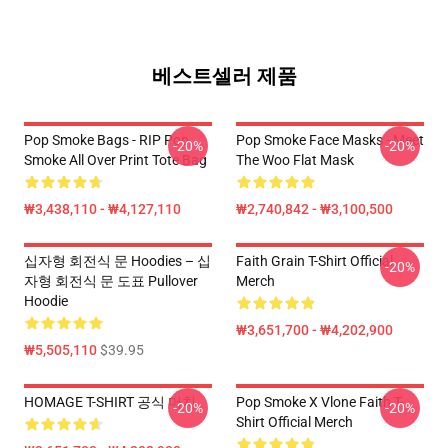
베스트셀러 제품
Pop Smoke Bags - RIP Pop
Pop Smoke Face Masks - Meet
-20%
-20%
Smoke All Over Print Tote Bag
The Woo Flat Mask
₩3,438,110 - ₩4,127,110
₩2,740,842 - ₩3,100,500
십자형 회전식 문 Hoodies – 십
Faith Grain T-Shirt Official
-20%
자형 회전식 문 도표 Pullover
Merch
Hoodie
₩3,651,700 - ₩4,202,900
₩5,505,110
$39.95
HOMAGE T-SHIRT 공식 머치
Pop Smoke X Vlone Faith T-
-20%
-20%
Shirt Official Merch