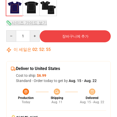
사이즈 가이드 보기
Quantity
장바구니에 추가
이 세일은
02
:
52
:
54
Deliver to United States
Cost to ship:
$6.99
Standard - Order today to get by
Aug. 15 - Aug. 22
Production
Shipping
Delivered
Today
Aug. 11
Aug. 15 - Aug. 22