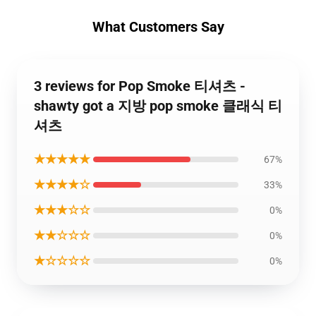
What Customers Say
3 reviews for Pop Smoke 티셔츠 -
shawty got a 지방 pop smoke 클래식 티
셔츠
★★★★★
67%
★★★★☆
33%
★★★☆☆
0%
★★☆☆☆
0%
★☆☆☆☆
0%