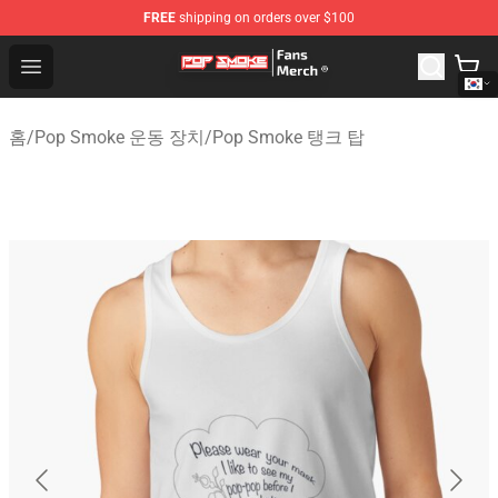
FREE
shipping on orders over $100
Pop Smoke Store - Official Pop Smoke Merchandise Sho
Open menu
홈
/
Pop Smoke 운동 장치
/
Pop Smoke 탱크 탑