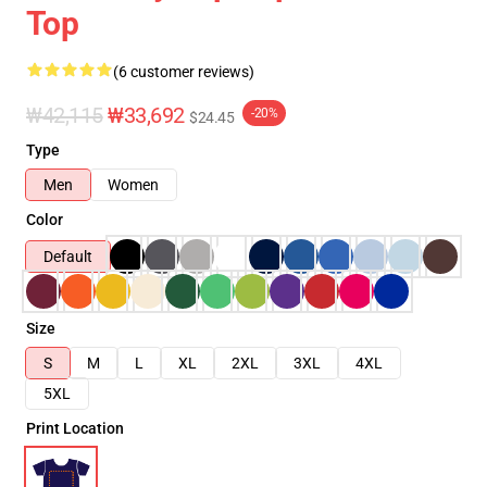
Top
(6 customer reviews)
₩42,115
₩33,692
-20%
$24.45
Type
Men
Women
Color
Default
Size
S
M
L
XL
2XL
3XL
4XL
5XL
Print Location