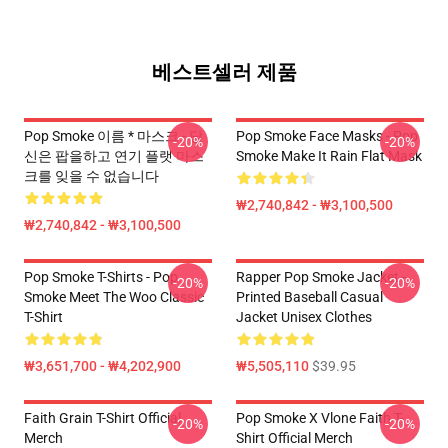
베스트셀러 제품
Pop Smoke 이름 * 마스크 - 당
Pop Smoke Face Masks - Pop
-20%
-20%
신은 팝을하고 연기 플랫 마스
Smoke Make It Rain Flat Mask
크를 잊을 수 없습니다
₩2,740,842 - ₩3,100,500
₩2,740,842 - ₩3,100,500
Pop Smoke T-Shirts - Pop
Rapper Pop Smoke Jacket -
-20%
-20%
Smoke Meet The Woo Classic
Printed Baseball Casual
T-Shirt
Jacket Unisex Clothes
₩3,651,700 - ₩4,202,900
₩5,505,110
$39.95
Faith Grain T-Shirt Official
Pop Smoke X Vlone Faith T-
-20%
-20%
Merch
Shirt Official Merch