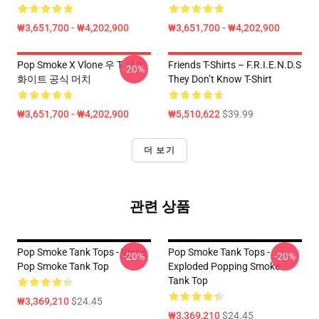
₩3,651,700 - ₩4,202,900
₩3,651,700 - ₩4,202,900
Pop Smoke X Vlone 우 T 셔츠
Friends T-Shirts – F.R.I.E.N.D.S
-20%
화이트 공식 머치
They Don’t Know T-Shirt
₩3,651,700 - ₩4,202,900
₩5,510,622
$39.99
더 보기
관련 상품
Pop Smoke Tank Tops - Vlone
Pop Smoke Tank Tops -
-20%
-20%
Pop Smoke Tank Top
Exploded Popping Smoke
Tank Top
₩3,369,210
$24.45
₩3,369,210
$24.45