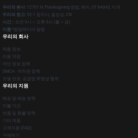
우리의 본사
: 12701 N Thanksgiving 방법, 레이, UT 84043, 미국
우리의 창고
: 52-1 창지시, 절강성, CN
시간 :
: 오전 9시 ~ 오후 5시 (월 ~ 금)
이름 *
팝업레이어 알림
우리의 회사
제품 정보
이용 약관
개인 정보 정책
DMCA - 저작권 정책
모델 번호: 공급망 투명성 행위
우리의 지원
배송 및 배송 정책
지불 기간
반품 및 환불 정책
기타 제품
고객지원 (FAQ)
구매하기