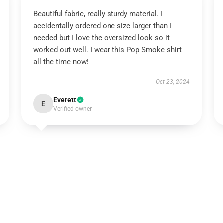
Beautiful fabric, really sturdy material. I
accidentally ordered one size larger than I
needed but I love the oversized look so it
worked out well. I wear this Pop Smoke shirt
all the time now!
Oct 23, 2024
Everett
E
Verified owner