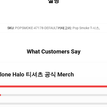
설명
SKU
:
POPSMOKE-47178-DEFAULT
카테고리
:
Pop Smoke T-셔츠
,
What Customers Say
x Vlone Halo 티셔츠 공식 Merch