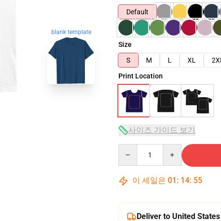
Default
blank template
Size
S
M
L
XL
2X
Print Location
사이즈 가이드 보기
Quantity
이 세일은
01
:
14
:
54
Deliver to United States