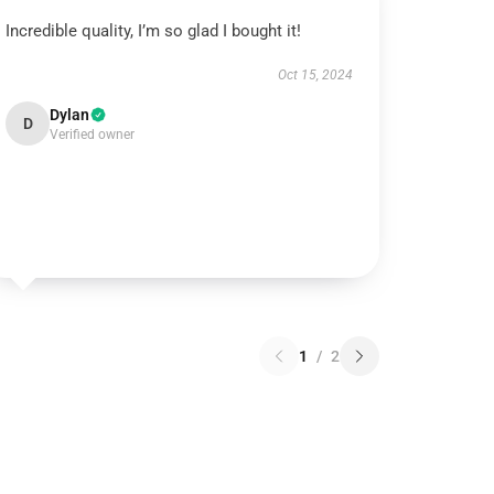
Incredible quality, I’m so glad I bought it!
Oct 15, 2024
Dylan
D
Verified owner
1
/
2