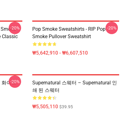
-20%
-20%
p Smoke
Pop Smoke Sweatshirts - RIP Pop
 Classic
Smoke Pullover Sweatshirt
₩5,642,910 - ₩6,607,510
-20%
셔츠 화이트
Supernatural 스웨터 – Supernatural 인
쇄 된 스웨터
₩5,505,110
$39.95