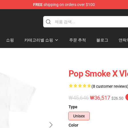
FREE
shipping on orders over $100
hop
쇼핑
카테고리별 쇼핑
주문 추적
블로그
연락
Pop Smoke X 
(8 customer reviews
₩45,646
₩36,517
$26.50
Type
Unisex
Color