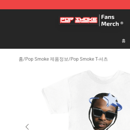
Pop Smoke Store - Official Pop Smoke Merchandise S
홈
홈
/
Pop Smoke 제품정보
/
Pop Smoke T-셔츠