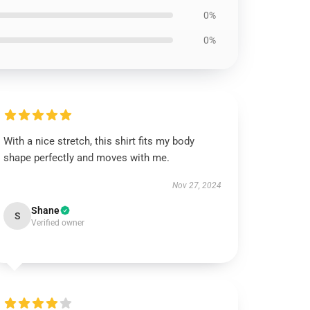
0%
0%
With a nice stretch, this shirt fits my body
shape perfectly and moves with me.
Nov 27, 2024
Shane
S
Verified owner