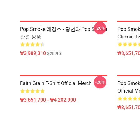
-20%
Pop Smoke 레깅스 - 광선과 Pop Smoke
Pop Smoke
관련 상품
Classic T-
₩3,989,310
₩3,651,70
$28.95
-20%
Faith Grain T-Shirt Official Merch
Pop Smoke
Official M
₩3,651,700 - ₩4,202,900
₩3,651,70