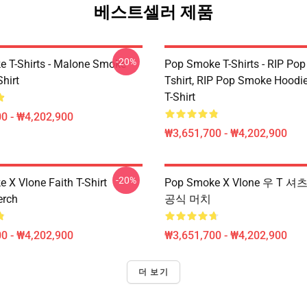
베스트셀러 제품
-20%
 T-Shirts - Malone Smoke
Pop Smoke T-Shirts - RIP Po
Shirt
Tshirt, RIP Pop Smoke Hoodie
T-Shirt
0 - ₩4,202,900
₩3,651,700 - ₩4,202,900
-20%
 X Vlone Faith T-Shirt
Pop Smoke X Vlone 우 T 
erch
공식 머치
0 - ₩4,202,900
₩3,651,700 - ₩4,202,900
더 보기