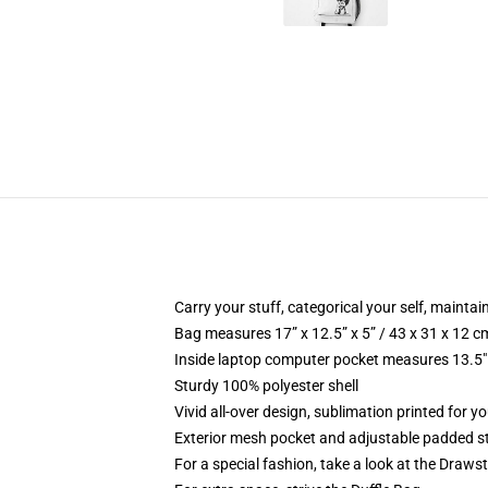
Carry your stuff, categorical your self, maintain
Bag measures 17” x 12.5” x 5” / 43 x 31 x 12 c
Inside laptop computer pocket measures 13.5" 
Sturdy 100% polyester shell
Vivid all-over design, sublimation printed for y
Exterior mesh pocket and adjustable padded s
For a special fashion, take a look at the Draws