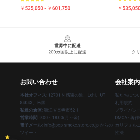
￥535,050 - ￥601,750
￥535,050
Footer
世界中に配送
200カ国以上に配送
クリ
お問い合わせ
会社案内
本社オフィス
: 12701 N 感謝の道、Lehi、UT
私たちにつ
84043、米国
利用規約
私達の倉庫
: 浙江省長寺市52-1
プライバシ
営業時間
: 9:00～18:00(月～金)
DMCA - 
電子メール
: info@pop-smoke.store.co.jp からの
カリフォルニ
ツイート
性法