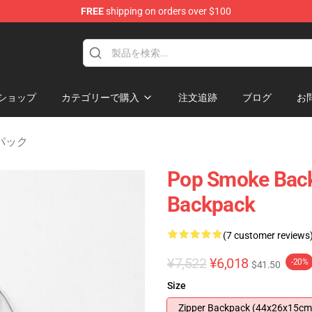
FREE
shipping on orders over $100
hop
ショップ
カテゴリーで購入
注文追跡
ブログ
お
クパック
Pop Smoke Bac
Backpack
(7 customer reviews
¥7,522
¥6,018
-20%
$41.50
Size
Zipper Backpack (44x26x15cm