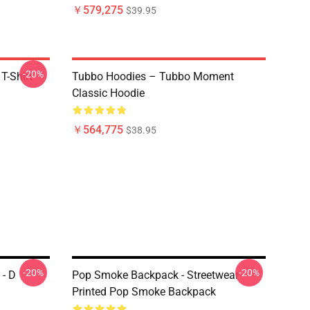
￥579,275
$39.95
-20%
T-Shirt
Tubbo Hoodies – Tubbo Moment
Classic Hoodie
￥564,775
$38.95
-20%
-20%
- D
Pop Smoke Backpack - Streetwear
Printed Pop Smoke Backpack