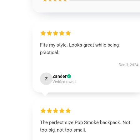
Fits my style. Looks great while being
practical.
Dec 3, 2024
Zander
Z
Verified owner
The perfect size Pop Smoke backpack. Not
too big, not too small.