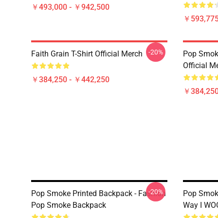
￥493,000 - ￥942,500
￥593,775
-20%
Faith Grain T-Shirt Official Merch
Pop Smoke
Official M
￥384,250 - ￥442,250
￥384,250
-20%
Pop Smoke Printed Backpack - Fashion
Pop Smoke
Pop Smoke Backpack
Way I WO