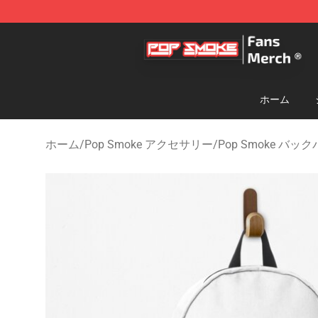
Pop Smoke Store - Official Pop Smoke Merchandise S
ホーム
ホーム
/
Pop Smoke アクセサリー
/
Pop Smoke バッ