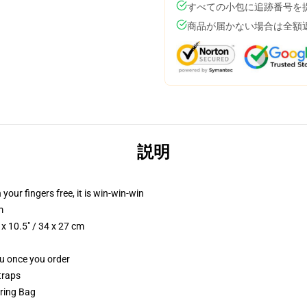
すべての小包に追跡番号を
商品が届かない場合は全額
説明
 your fingers free, it is win-win-win
m
x 10.5" / 34 x 27 cm
ou once you order
traps
tring Bag