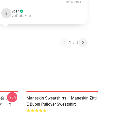
Oct 6, 2024
Eden
E
Verified owner
1
/
2
-20%
ーに会って下
Maneskin Sweatshirts – Maneskin Zitti
オーバー
E Buoni Pullover Sweatshirt