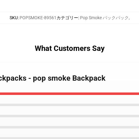
SKU
:
POPSMOKE-89561
カテゴリー
:
Pop Smoke バックパック
,
What Customers Say
ackpacks - pop smoke Backpack