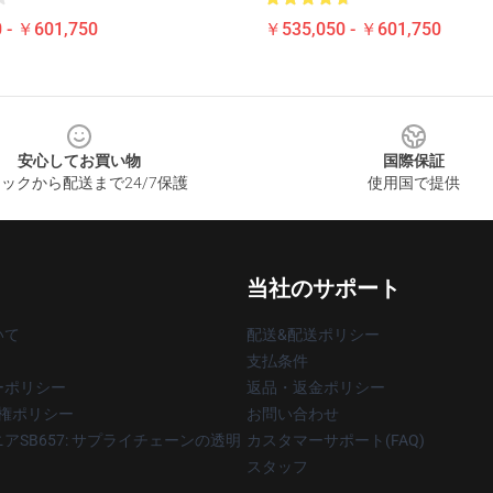
 - ￥601,750
￥535,050 - ￥601,750
安心してお買い物
国際保証
ックから配送まで24/7保護
使用国で提供
当社のサポート
いて
配送&配送ポリシー
支払条件
ーポリシー
返品・返金ポリシー
著作権ポリシー
お問い合わせ
アSB657: サプライチェーンの透明
カスタマーサポート(FAQ)
スタッフ