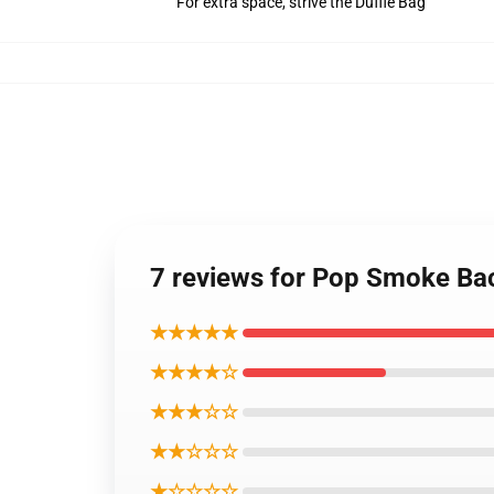
For extra space, strive the Duffle Bag
7 reviews for Pop Smoke B
★★★★★
★★★★☆
★★★☆☆
★★☆☆☆
★☆☆☆☆