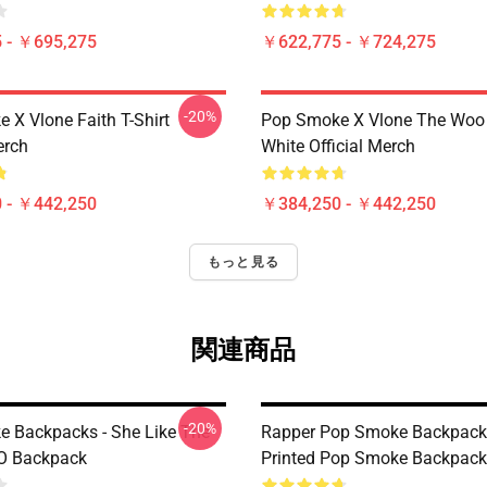
 - ￥695,275
￥622,775 - ￥724,275
-20%
 X Vlone Faith T-Shirt
Pop Smoke X Vlone The Woo 
erch
White Official Merch
 - ￥442,250
￥384,250 - ￥442,250
もっと見る
関連商品
-20%
 Backpacks - She Like The
Rapper Pop Smoke Backpack 
O Backpack
Printed Pop Smoke Backpack