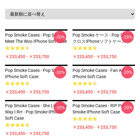
Pop Smoke Cases - Pop Smoke
Pop Smoke ケース - Pop Smoke
-20%
-20%
Meet The Woo IPhone Soft Case
クロスiPhoneソフトケース
￥233,450 - ￥253,750
￥233,450 - ￥253,750
Pop Smoke Cases - Pop Smoke
Pop Smoke Cases - Fan Art
-20%
-20%
IPhone Soft Case
IPhone Soft Case
￥233,450 - ￥253,750
￥233,450 - ￥253,750
Pop Smoke Cases - She Like The
Pop Smoke Cases - RIP Pop
-20%
-20%
Way I Rrr - Pop Smoke IPhone
Smoke IPhone Soft Case
Soft Case
￥233,450 - ￥253,750
￥233,450 - ￥253,750