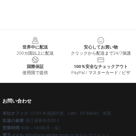
Footer
世界中に配送
安心してお買い物
200カ国以上に配送
クリックから配送まで24/7保護
国際保証
100％安全なチェックアウト
使用国で提供
PayPal / マスターカード / ビザ
お問い合わせ
本社オフィス
: 12701 N 感謝の道、Lehi、UT 84043、米国
私達の倉庫
: 浙江省長寺市52-1
営業時間
: 9:00～18:00(月～金)
電子メール
: info@pop-smoke.store.co.jp からのツイート