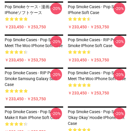
Pop Smoke ケース - 漫画ポップ
Pop Smoke Cases - Pop Smoke
-20%
-20%
IPhoneソフトケース
IPhone Soft Case
￥233,450 - ￥253,750
￥233,450 - ￥253,750
Pop Smoke Cases - Pop Smoke
Pop Smoke Cases - RIP Pop
-20%
-20%
Meet The Woo IPhone Soft Case
Smoke IPhone Soft Case
￥233,450 - ￥253,750
￥233,450 - ￥253,750
Pop Smoke Cases - RIP Pop
Pop Smoke Cases - Pop Smoke
-20%
-20%
Smoke Samsung Galaxy Soft
Meet The Woo IPhone Soft Case
Case
￥233,450 - ￥253,750
￥233,450 - ￥253,750
Pop Smoke Cases - Pop Smoke
Pop Smoke Cases - Pop Smoke
-20%
-20%
Make It Rain IPhone Soft Case
'okay Okay' Hoodie IPhone Soft
Case