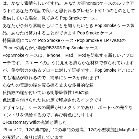
は、かなり素晴らしいですね。 あなたがiPhoneのケースのルックア
ウトにあなたの電話で良いと思われるプレゼントや1つのものとして
提供している場合、見てみる Pop Smoke ケース。
あなたが余分な素晴らしいことを知りたいとき Pop Smoke ケース製
品、あなたは努力することができます
Pop Smoke ケース
特異事項について Pop Smoke ケース - Pop Smoke R.I.P./WOOの
iPhoneの柔らかい場合RB2805 Pop Smoke ケース
Pop Smoke ケースは、iPhone、iPad、iPodを防御する新しいアプロ
ーチです。 スエードのように見える滑らかな材料で作られています
が、傷や労力のあるブローに対して証拠です。 Pop Smoke どこにい
ても電話が取れるので、簡単にケースが作れます!
あなたの電話の端を渡る握る丈夫な多目的な箱
反指紋の端が付いている衝撃吸収性TPUの箱
色は霜を付けられた貝の床で印刷されるインクです
デザインは、ケースの周囲がセミクリアであり、ポートへの完全な
エントリを供給するので、再び特色になります
Qi-customary wifiの充満と適した
iPhone 12、12の専門家、12の専門の最高、12の小型状態はMagSafe
の充満と、余りに適しています