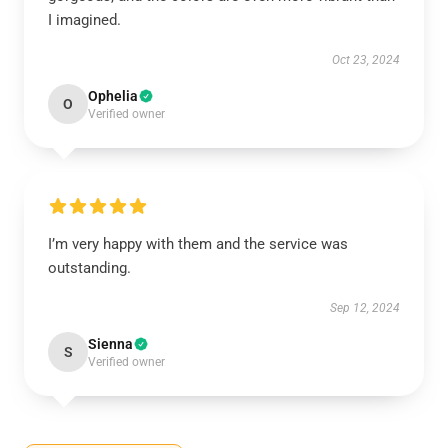
I imagined.
Oct 23, 2024
Ophelia
O
Verified owner
I’m very happy with them and the service was
outstanding.
Sep 12, 2024
Sienna
S
Verified owner