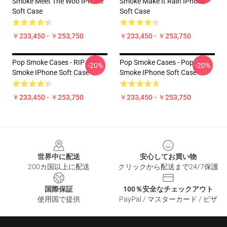
Smoke Meet The Woo IPhone
Smoke Make It Rain IPhone
Soft Case
Soft Case
￥233,450 - ￥253,750
￥233,450 - ￥253,750
Pop Smoke Cases - RIP Pop
Pop Smoke Cases - Pop
-20%
-20%
Smoke IPhone Soft Case
Smoke IPhone Soft Case
￥233,450 - ￥253,750
￥233,450 - ￥253,750
Footer
世界中に配送
安心してお買い物
200カ国以上に配送
クリックから配送まで24/7保護
国際保証
100％安全なチェックアウト
使用国で提供
PayPal / マスターカード / ビザ