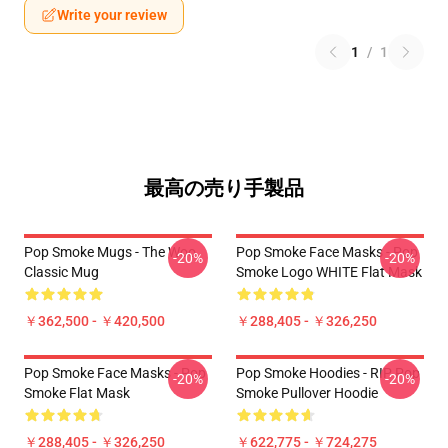
Write your review
1
/
1
最高の売り手製品
Pop Smoke Mugs - The Woo
Pop Smoke Face Masks - Pop
-20%
-20%
Classic Mug
Smoke Logo WHITE Flat Mask
￥362,500 - ￥420,500
￥288,405 - ￥326,250
Pop Smoke Face Masks - Pop
Pop Smoke Hoodies - RIP Pop
-20%
-20%
Smoke Flat Mask
Smoke Pullover Hoodie
￥288,405 - ￥326,250
￥622,775 - ￥724,275