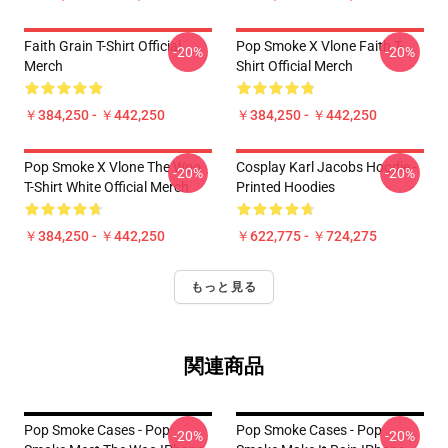
Faith Grain T-Shirt Official
Pop Smoke X Vlone Faith T-
-20%
-20%
Merch
Shirt Official Merch
￥384,250 - ￥442,250
￥384,250 - ￥442,250
Pop Smoke X Vlone The Woo
Cosplay Karl Jacobs Hoodie -
-20%
-20%
T-Shirt White Official Merch
Printed Hoodies
￥384,250 - ￥442,250
￥622,775 - ￥724,275
もっと見る
関連商品
Pop Smoke Cases - Pop
Pop Smoke Cases - Pop
-20%
-20%