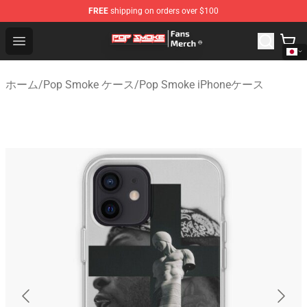
FREE
shipping on orders over $100
Pop Smoke Store - Official Pop Smoke Merchandise Sho
Open menu
ホーム
/
Pop Smoke ケース
/
Pop Smoke iPhoneケース