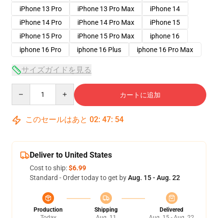
iPhone 13 Pro
iPhone 13 Pro Max
iPhone 14
iPhone 14 Pro
iPhone 14 Pro Max
iPhone 15
iPhone 15 Pro
iPhone 15 Pro Max
iphone 16
iphone 16 Pro
iphone 16 Plus
iphone 16 Pro Max
サイズガイドを見る
Quantity
カートに追加
このセールはあと
02
:
47
:
53
Deliver to United States
Cost to ship:
$6.99
Standard - Order today to get by
Aug. 15 - Aug. 22
Production
Shipping
Delivered
Today
Aug. 11
Aug. 15 - Aug. 22