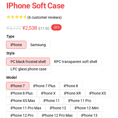
IPhone Soft Case
(6 customer reviews)
¥3,172
¥2,538
-20%
$17.50
Type
iPhone
Samsung
Style
PC black frosted shell
RPC transparent soft shell
LPC glass phone case
Model
iPhone 7
iPhone 7 Plus
iPhone 8
iPhone 8 Plus
iPhone X
iPhone XR
iPhone XS
iPhone XS Max
iPhone 11
iPhone 11 Pro
iPhone 11 Pro Max
iPhone 12
iPhone 12 Mini
iPhone 12 Pro
iPhone 12 Pro Max
iPhone 13