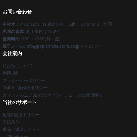
お問い合わせ
本社オフィス
: 12701 N 感謝の道、Lehi、UT 84043、米国
私達の倉庫
: 浙江省長寺市52-1
営業時間
: 9:00～18:00(月～金)
電子メール
: info@pop-smoke.store.co.jp からのツイート
会社案内
私たちについて
利用規約
プライバシーポリシー
DMCA - 著作権ポリシー
カリフォルニアSB657: サプライチェーンの透明性法
当社のサポート
配送&配送ポリシー
支払条件
返品・返金ポリシー
お問い合わせ