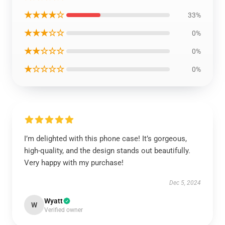
★★★★☆
33%
★★★☆☆
0%
★★☆☆☆
0%
★☆☆☆☆
0%
I’m delighted with this phone case! It’s gorgeous,
high-quality, and the design stands out beautifully.
Very happy with my purchase!
Dec 5, 2024
Wyatt
W
Verified owner