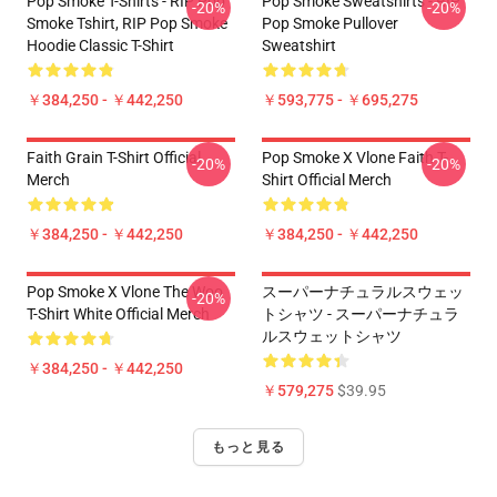
Pop Smoke T-Shirts - RIP Pop
Pop Smoke Sweatshirts - RIP
-20%
-20%
Smoke Tshirt, RIP Pop Smoke
Pop Smoke Pullover
Hoodie Classic T-Shirt
Sweatshirt
￥384,250 - ￥442,250
￥593,775 - ￥695,275
Faith Grain T-Shirt Official
Pop Smoke X Vlone Faith T-
-20%
-20%
Merch
Shirt Official Merch
￥384,250 - ￥442,250
￥384,250 - ￥442,250
Pop Smoke X Vlone The Woo
スーパーナチュラルスウェッ
-20%
T-Shirt White Official Merch
トシャツ - スーパーナチュラ
ルスウェットシャツ
￥384,250 - ￥442,250
￥579,275
$39.95
もっと見る