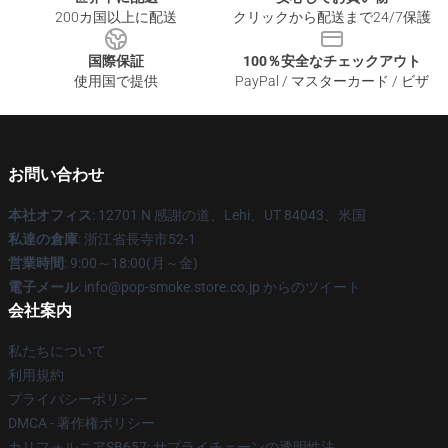
200カ国以上に配送
クリックから配送まで24/7保護
国際保証
100％安全なチェックアウト
使用国で提供
PayPal / マスターカード / ビザ
お問い合わせ
本社オフィス
: 12701 N 感謝の道、Lehi、UT 84043、米国
私達の倉庫
: 浙江省長寺市52-1
営業時間
: 9:00～18:00(月～金)
電子メール
: info@pop-smoke.store.co.jp からのツイート
会社案内
私たちについて
利用規約
プライバシーポリシー
DMCA - 著作権ポリシー
カリフォルニアSB657: サプライチェーンの透明性法