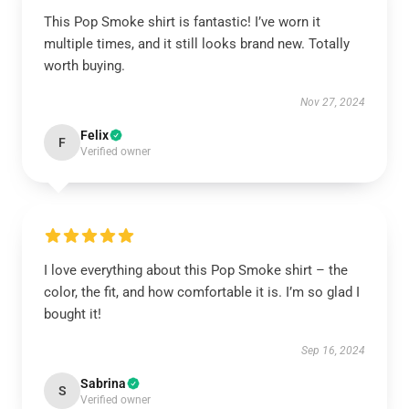
This Pop Smoke shirt is fantastic! I’ve worn it
multiple times, and it still looks brand new. Totally
worth buying.
Nov 27, 2024
Felix
F
Verified owner
I love everything about this Pop Smoke shirt – the
color, the fit, and how comfortable it is. I’m so glad I
bought it!
Sep 16, 2024
Sabrina
S
Verified owner