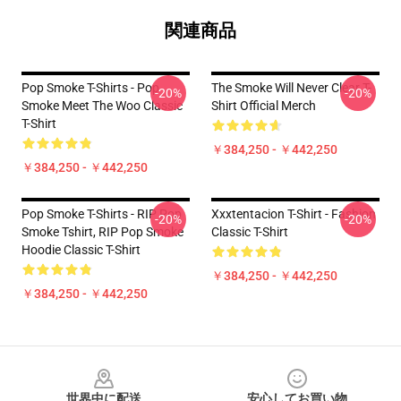
関連商品
Pop Smoke T-Shirts - Pop
The Smoke Will Never Clear T-
-20%
-20%
Smoke Meet The Woo Classic
Shirt Official Merch
T-Shirt
￥384,250 - ￥442,250
￥384,250 - ￥442,250
Pop Smoke T-Shirts - RIP Pop
Xxxtentacion T-Shirt - Fashion
-20%
-20%
Smoke Tshirt, RIP Pop Smoke
Classic T-Shirt
Hoodie Classic T-Shirt
￥384,250 - ￥442,250
￥384,250 - ￥442,250
Footer
世界中に配送
安心してお買い物