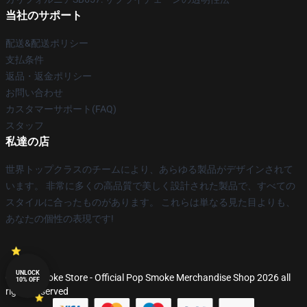
当社のサポート
配送&配送ポリシー
支払条件
返品・返金ポリシー
お問い合わせ
カスタマーサポート(FAQ)
スタッフ
私達の店
世界トップクラスのチームにより、あらゆる製品がデザインされて
います。 非常に多くの高品質で美しく設計された製品で、すべての
スタイルに合ったものがあります。 これらは単なる見た目よりも、
あなたの個性の表現です!
UNLOCK
© Pop Smoke Store - Official Pop Smoke Merchandise Shop 2026 all
10% OFF
rights reserved