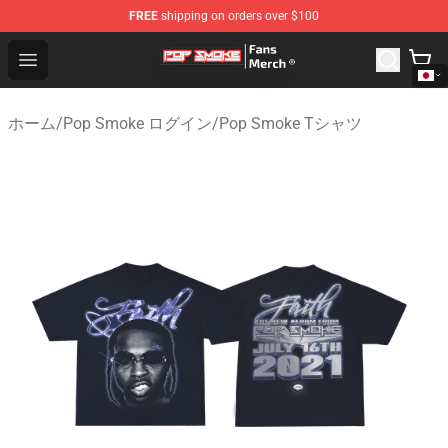
FREE
shipping on orders over $100
Pop Smoke Store - Official Pop Smoke Merchandise Sho
Open menu
ホーム
/
Pop Smoke ログイン
/
Pop Smoke Tシャツ