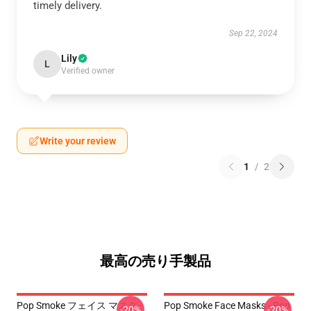
timely delivery.
Sep 22, 2024
Lily
L
Verified owner
Write your review
1
/
2
最高の売り手製品
Pop Smoke フェイス マスク -
Pop Smoke Face Masks - Pop
-20%
-20%