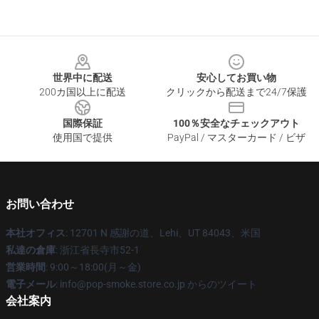
Footer
世界中に配送
安心してお買い物
200カ国以上に配送
クリックから配送まで24/7保護
国際保証
100％安全なチェックアウト
使用国で提供
PayPal / マスターカード / ビザ
お問い合わせ
本社オフィス
: 12701 N 感謝の道、Lehi、UT 84043、米国
私達の倉庫
: 浙江省長寺市52-1
営業時間
: 9:00～18:00(月～金)
電子メール
: info@pop-smoke.store.co.jp からのツイート
会社案内