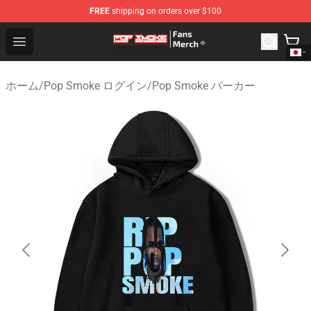
FREE
shipping on orders over $100
Pop Smoke Store - Official Pop Smoke Merchandise Sho
Open menu
ホーム
/
Pop Smoke ログイン
/
Pop Smoke パーカー