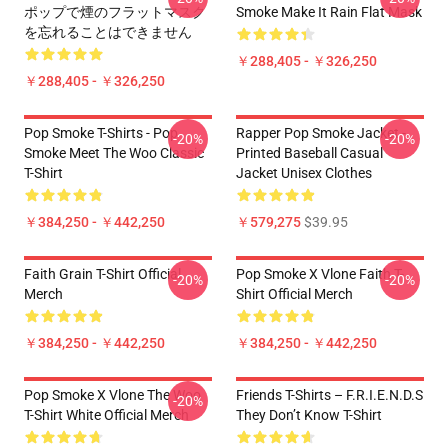
ポップで煙のフラットマスク
Smoke Make It Rain Flat Mask
を忘れることはできません
￥288,405 - ￥326,250
￥288,405 - ￥326,250
Pop Smoke T-Shirts - Pop
Rapper Pop Smoke Jacket -
-20%
-20%
Smoke Meet The Woo Classic
Printed Baseball Casual
T-Shirt
Jacket Unisex Clothes
￥384,250 - ￥442,250
￥579,275
$39.95
Faith Grain T-Shirt Official
Pop Smoke X Vlone Faith T-
-20%
-20%
Merch
Shirt Official Merch
￥384,250 - ￥442,250
￥384,250 - ￥442,250
Pop Smoke X Vlone The Woo
Friends T-Shirts – F.R.I.E.N.D.S
-20%
T-Shirt White Official Merch
They Don’t Know T-Shirt