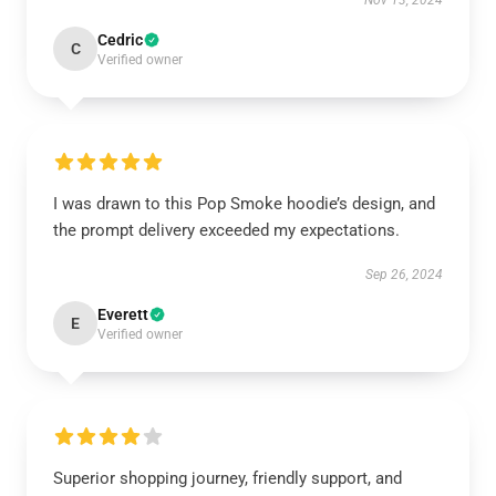
Nov 13, 2024
Cedric
C
Verified owner
I was drawn to this Pop Smoke hoodie’s design, and
the prompt delivery exceeded my expectations.
Sep 26, 2024
Everett
E
Verified owner
Superior shopping journey, friendly support, and