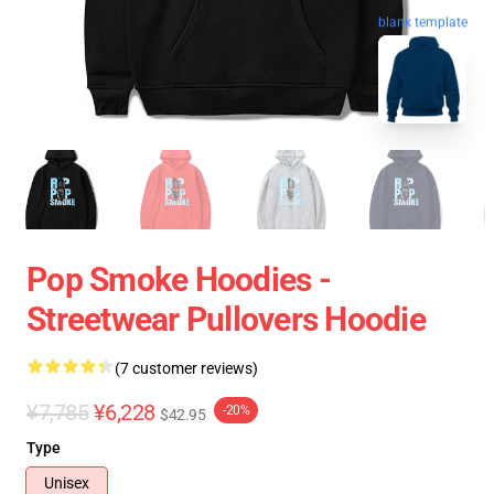
blank template
Pop Smoke Hoodies -
Streetwear Pullovers Hoodie
(7 customer reviews)
¥7,785
¥6,228
-20%
$42.95
Type
Unisex