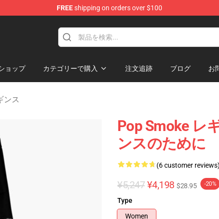
FREE
shipping on orders over $100
hop
ショップ
カテゴリーで購入
注文追跡
ブログ
お
レギンス
Pop Smoke レ
ンスのために
(6 customer reviews
¥5,247
¥4,198
-20%
$28.95
Type
Women