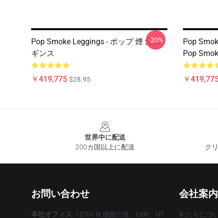
-20%
Pop Smoke Leggings - ポップ 煙 愛 レ
Pop Sm
ギンス
Pop Smo
￥419,775
￥419,77
$28.95
Footer
世界中に配送
200カ国以上に配送
クリ
お問い合わせ
会社案内
本社オフィス
: 12701 N 感謝の道、Lehi、UT
私たちにつ