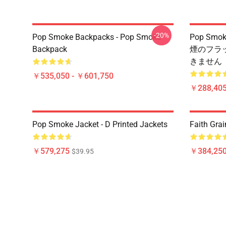
-20%
Pop Smoke Backpacks - Pop Smoke
Pop Sm
Backpack
煙のフラ
きません
￥535,050 - ￥601,750
￥288,405
Pop Smoke Jacket - D Printed Jackets
Faith Grai
￥579,275
￥384,250
$39.95