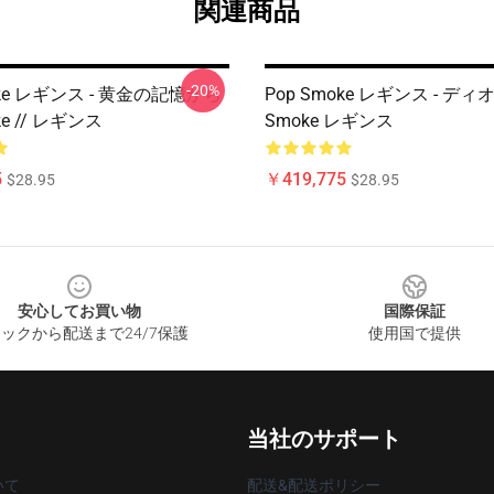
関連商品
-20%
oke レギンス - 黄金の記憶から
Pop Smoke レギンス - ディオ
ke // レギンス
Smoke レギンス
5
￥419,775
$28.95
$28.95
安心してお買い物
国際保証
ックから配送まで24/7保護
使用国で提供
当社のサポート
いて
配送&配送ポリシー