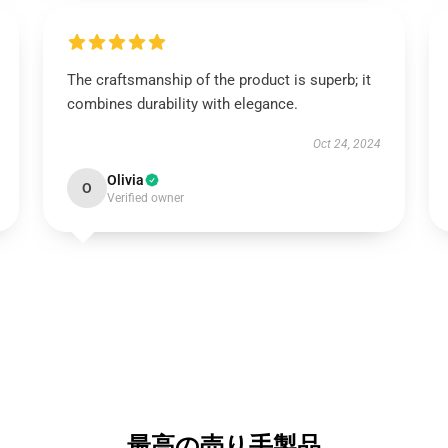
The craftsmanship of the product is superb; it
combines durability with elegance.
Oct 24, 2024
Olivia
O
Verified owner
最高の売り手製品