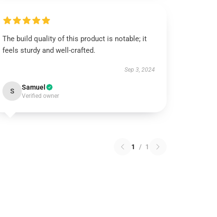
The build quality of this product is notable; it
feels sturdy and well-crafted.
Sep 3, 2024
Samuel
S
Verified owner
1
/
1