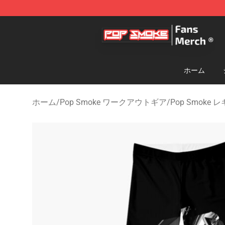
Pop Smoke Store - Official Pop Smoke Merchandise S
ホーム
ホーム
/
Pop Smoke ワークアウトギア
/
Pop Smoke 