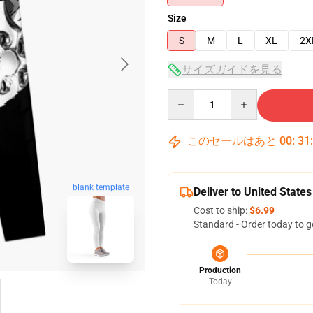
Size
S
M
L
XL
2X
サイズガイドを見る
Quantity
このセールはあと
00
:
31
blank template
Deliver to United States
Cost to ship:
$6.99
Standard - Order today to g
Production
Today