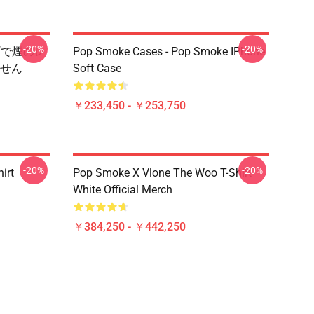
-20%
-20%
ップで煙のレ
Pop Smoke Cases - Pop Smoke IPhone
せん
Soft Case
￥233,450 - ￥253,750
-20%
-20%
irt
Pop Smoke X Vlone The Woo T-Shirt
White Official Merch
￥384,250 - ￥442,250