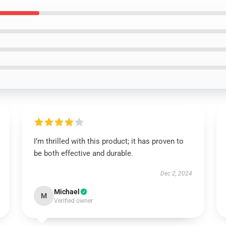
I’m thrilled with this product; it has proven to
be both effective and durable.
Dec 2, 2024
Michael
M
Verified owner