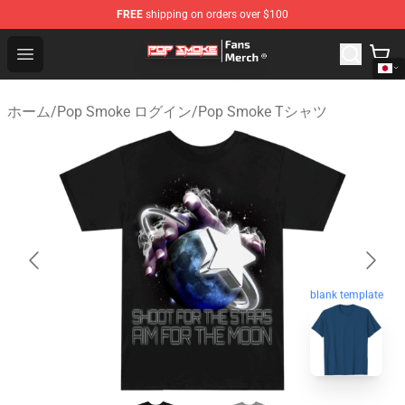
FREE
shipping on orders over $100
Pop Smoke Store - Official Pop Smoke Merchandise Sho
Open menu
ホーム
/
Pop Smoke ログイン
/
Pop Smoke Tシャツ
blank template