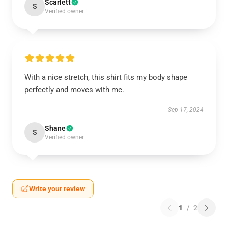
Scarlett
S
Verified owner
With a nice stretch, this shirt fits my body shape
perfectly and moves with me.
Sep 17, 2024
Shane
S
Verified owner
Write your review
1
/
2