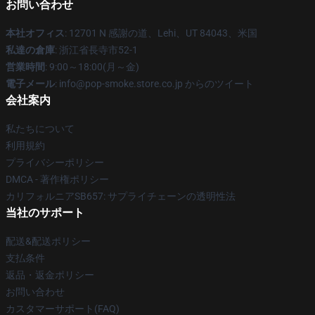
お問い合わせ
本社オフィス
: 12701 N 感謝の道、Lehi、UT 84043、米国
私達の倉庫
: 浙江省長寺市52-1
営業時間
: 9:00～18:00(月～金)
電子メール
: info@pop-smoke.store.co.jp からのツイート
会社案内
私たちについて
利用規約
プライバシーポリシー
DMCA - 著作権ポリシー
カリフォルニアSB657: サプライチェーンの透明性法
当社のサポート
配送&配送ポリシー
支払条件
返品・返金ポリシー
お問い合わせ
カスタマーサポート(FAQ)