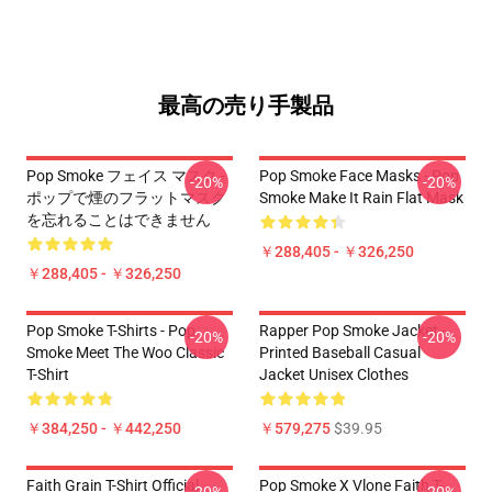
最高の売り手製品
Pop Smoke フェイス マスク -
Pop Smoke Face Masks - Pop
-20%
-20%
ポップで煙のフラットマスク
Smoke Make It Rain Flat Mask
を忘れることはできません
￥288,405 - ￥326,250
￥288,405 - ￥326,250
Pop Smoke T-Shirts - Pop
Rapper Pop Smoke Jacket -
-20%
-20%
Smoke Meet The Woo Classic
Printed Baseball Casual
T-Shirt
Jacket Unisex Clothes
￥384,250 - ￥442,250
￥579,275
$39.95
Faith Grain T-Shirt Official
Pop Smoke X Vlone Faith T-