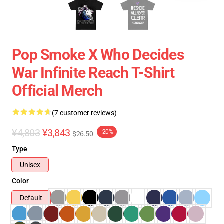
Pop Smoke X Who Decides
War Infinite Reach T-Shirt
Official Merch
(7 customer reviews)
¥4,803
¥3,843
-20%
$26.50
Type
Unisex
Color
Default