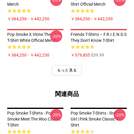
-20%
-20%
Merch
Shirt Official Merch
￥384,250 - ￥442,250
￥384,250 - ￥442,250
Pop Smoke X Vlone The Woo
Friends T-Shirts – F.R.I.E.N.D.S
-20%
T-Shirt White Official Merch
They Don’t Know T-Shirt
￥384,250 - ￥442,250
￥579,855
$39.99
もっと見る
関連商品
Pop Smoke T-Shirts - Pop
Pop Smoke T-Shirts - Stoner
-20%
-20%
Smoke Meet The Woo Classic
Girl | Pink Smoke Classic T-
T-Shirt
Shirt