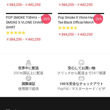
￥384,250 - ￥442,250
￥384,250 - ￥442,250
POP SMOKE T-Shirts – POP
Pop Smoke X Vlone Hawk Em'
-20%
-20%
SMOKE X VLONE CHAIN T-
Tee Black Official Merch
SHIRT
￥384,250 - ￥442,250
￥384,250 - ￥442,250
Footer
世界中に配送
安心してお買い物
200カ国以上に配送
クリックから配送まで24/7保護
国際保証
100％安全なチェックアウト
使用国で提供
PayPal / マスターカード / ビザ