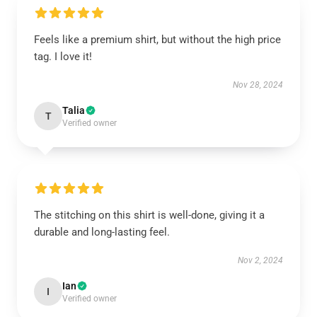
Feels like a premium shirt, but without the high price
tag. I love it!
Nov 28, 2024
Talia
T
Verified owner
The stitching on this shirt is well-done, giving it a
durable and long-lasting feel.
Nov 2, 2024
Ian
I
Verified owner