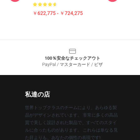
￥622,775 - ￥724,275
100％安全なチェックアウト
PayPal / マスターカード / ビザ
私達の店
世界トップクラスのチームにより、あらゆる製
品がデザインされています。 非常に多くの高品
質で美しく設計された製品で、すべてのスタイ
ルに合ったものがあります。 これらは単なる見
た目よりも、あなたの個性の表現です!