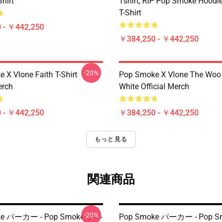
Shirt
Tshirt, RIP Pop Smoke Hoodie
T-Shirt
 - ￥442,250
￥384,250 - ￥442,250
-20%
 X Vlone Faith T-Shirt
Pop Smoke X Vlone The Woo 
erch
White Official Merch
 - ￥442,250
￥384,250 - ￥442,250
もっと見る
関連商品
-20%
ke パーカー - Pop Smoke プル
Pop Smoke パーカー - Pop 