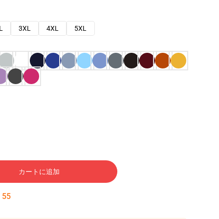
L
3XL
4XL
5XL
カートに追加
:
54