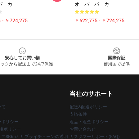
パーカー
オーバーパーカー
 - ￥724,275
￥622,775 - ￥724,275
安心してお買い物
国際保証
ックから配送まで24/7保護
使用国で提供
当社のサポート
いて
配送&配送ポリシー
支払条件
ーポリシー
返品・返金ポリシー
著作権ポリシー
お問い合わせ
アSB657: サプライチェーンの透明
カスタマーサポート(FAQ)