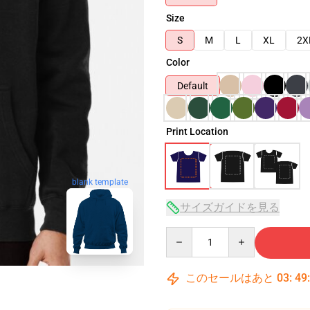
Size
S
M
L
XL
2X
Color
Default
Print Location
blank template
サイズガイドを見る
Quantity
このセールはあと
03
:
49