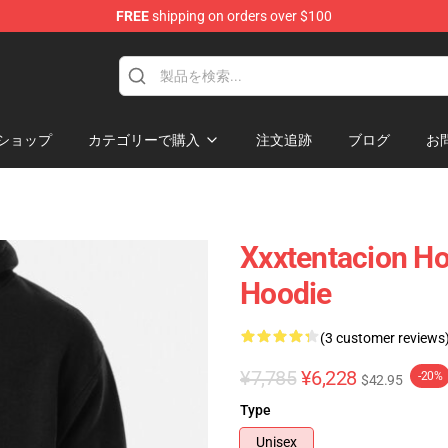
FREE
shipping on orders over $100
hop
ショップ
カテゴリーで購入
注文追跡
ブログ
お
Xxxtentacion Ho
Hoodie
(3 customer reviews
¥7,785
¥6,228
-20%
$42.95
Type
Unisex