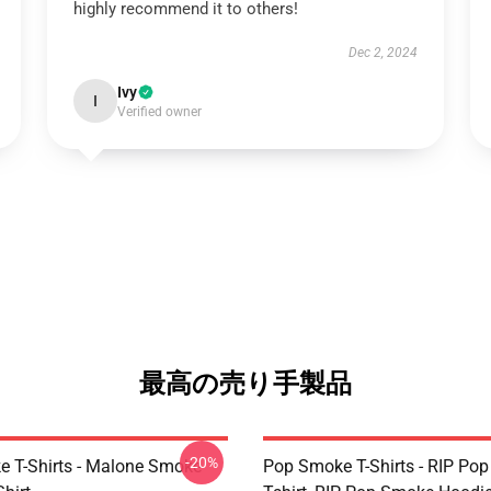
highly recommend it to others!
Dec 2, 2024
Ivy
I
Verified owner
最高の売り手製品
-20%
 T-Shirts - Malone Smoke
Pop Smoke T-Shirts - RIP Po