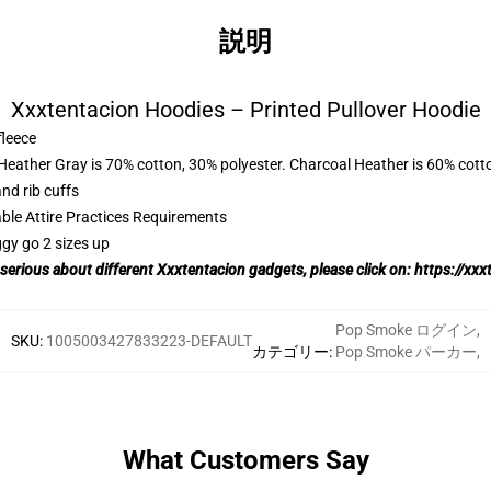
説明
Xxxtentacion Hoodies – Printed Pullover Hoodie
fleece
 Heather Gray is 70% cotton, 30% polyester. Charcoal Heather is 60% cott
nd rib cuffs
able Attire Practices Requirements
ggy go 2 sizes up
 serious about different
Xxxtentacion
gadgets, please click on:
https://xxx
Pop Smoke ログイン
,
SKU
:
1005003427833223-DEFAULT
カテゴリー
:
Pop Smoke パーカー
,
What Customers Say