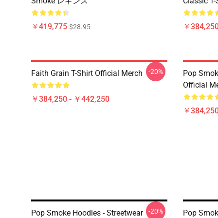
Smoke レギンス
Classic T-
￥419,775
￥384,250
$28.95
-20%
Faith Grain T-Shirt Official Merch
Pop Smoke
Official M
￥384,250 - ￥442,250
￥384,250
-20%
Pop Smoke Hoodies - Streetwear
Pop Smo