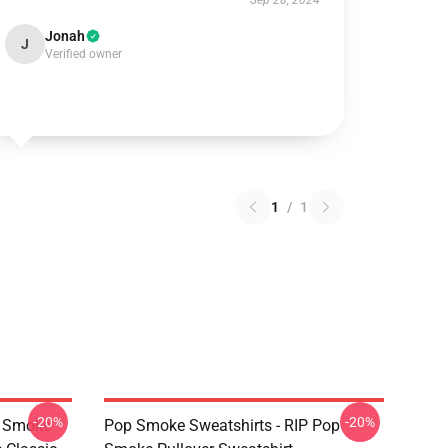
Sep 28, 2024
Jonah
J
Verified owner
1
/
1
-20%
-20%
p Smoke
Pop Smoke Sweatshirts - RIP Pop