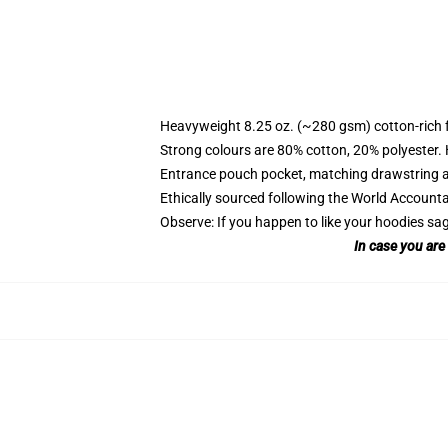
Heavyweight 8.25 oz. (~280 gsm) cotton-rich 
Strong colours are 80% cotton, 20% polyester.
Entrance pouch pocket, matching drawstring a
Ethically sourced following the World Account
Observe: If you happen to like your hoodies sa
In case you are