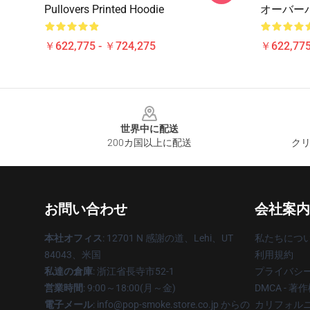
Pullovers Printed Hoodie
オーバー
￥622,775 - ￥724,275
￥622,775
Footer
世界中に配送
200カ国以上に配送
クリ
お問い合わせ
会社案内
本社オフィス
: 12701 N 感謝の道、Lehi、UT
私たちにつ
84043、米国
利用規約
私達の倉庫
: 浙江省長寺市52-1
プライバシ
営業時間
: 9:00～18:00(月～金)
DMCA - 
電子メール
: info@pop-smoke.store.co.jp からの
カリフォルニ