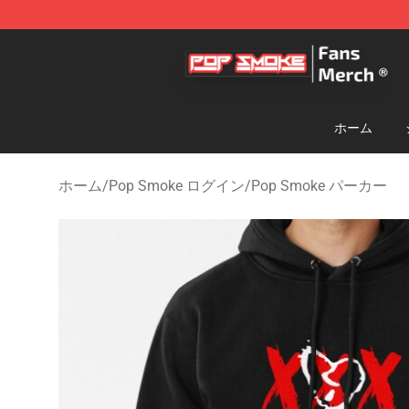
Pop Smoke Store - Official Pop Smoke Merchandise S
ホーム
ホーム
/
Pop Smoke ログイン
/
Pop Smoke パーカー