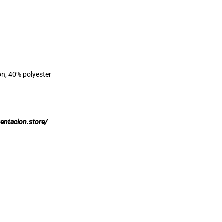
on, 40% polyester
tentacion.store/