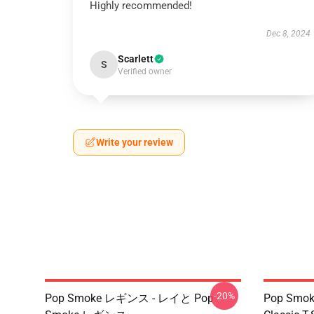
Highly recommended!
Dec 8, 2024
Scarlett
S
Verified owner
Write your review
-20%
Pop Smoke レギンス - レイと Pop
Pop Smoke