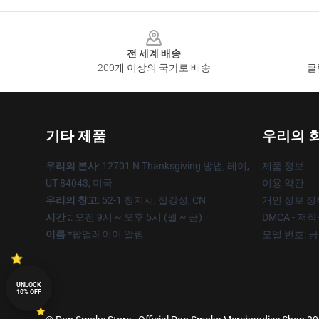
Footer
전 세계 배송
200개 이상의 국가로 배송
클
기타 제품
우리의 
우리의 본사
: 12701 N Thanksgiving 방법, 레이,
제품 정보
UT 84043, 미국
이용 약관
우리의 창고
: 52-1 창지시, 절강성, CN
개인 정보 정
시간 :
: 오전 9시 ~ 오후 5시 (월 ~ 금)
DMCA - 저
이름 *
팝업레이어 알림
모델 번호: 
UNLOCK
10% OFF