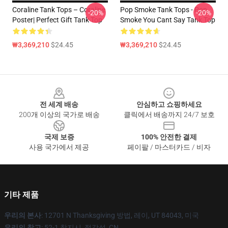
Coraline Tank Tops – Coraline
Pop Smoke Tank Tops - Pop
-20%
-20%
Poster| Perfect Gift Tank Top
Smoke You Cant Say Tank Top
₩3,369,210
$24.45
₩3,369,210
$24.45
Footer
전 세계 배송
안심하고 쇼핑하세요
200개 이상의 국가로 배송
클릭에서 배송까지 24/7 보호
국제 보증
100% 안전한 결제
사용 국가에서 제공
페이팔 / 마스터카드 / 비자
기타 제품
우리의 본사
: 12701 N Thanksgiving 방법, 레이, UT 84043, 미국
우리의 창고
: 52-1 창지시, 절강성, CN