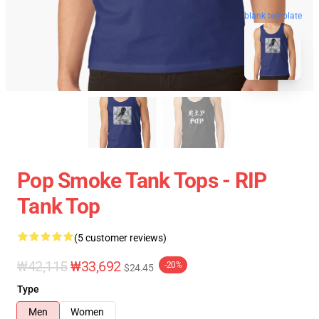
blank template
Pop Smoke Tank Tops - RIP
Tank Top
(5 customer reviews)
₩42,115
₩33,692
-20%
$24.45
Type
Men
Women