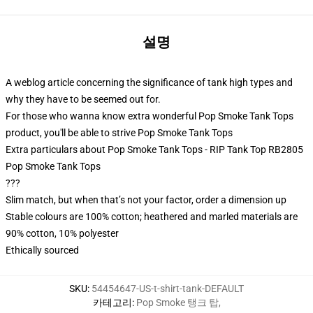
설명
A weblog article concerning the significance of tank high types and
why they have to be seemed out for.
For those who wanna know extra wonderful Pop Smoke Tank Tops
product, you'll be able to strive
Pop Smoke Tank Tops
Extra particulars about Pop Smoke Tank Tops - RIP Tank Top RB2805
Pop Smoke Tank Tops
???
Slim match, but when that’s not your factor, order a dimension up
Stable colours are 100% cotton; heathered and marled materials are
90% cotton, 10% polyester
Ethically sourced
SKU
:
54454647-US-t-shirt-tank-DEFAULT
카테고리
:
Pop Smoke 탱크 탑
,