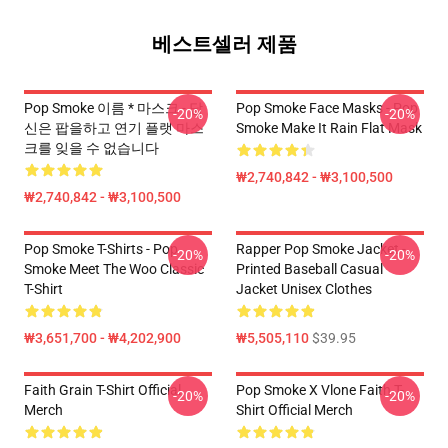
베스트셀러 제품
Pop Smoke 이름 * 마스크 - 당
Pop Smoke Face Masks - Pop
-20%
-20%
신은 팝을하고 연기 플랫 마스
Smoke Make It Rain Flat Mask
크를 잊을 수 없습니다
₩2,740,842 - ₩3,100,500
₩2,740,842 - ₩3,100,500
Pop Smoke T-Shirts - Pop
Rapper Pop Smoke Jacket -
-20%
-20%
Smoke Meet The Woo Classic
Printed Baseball Casual
T-Shirt
Jacket Unisex Clothes
₩3,651,700 - ₩4,202,900
₩5,505,110
$39.95
Faith Grain T-Shirt Official
Pop Smoke X Vlone Faith T-
-20%
-20%
Merch
Shirt Official Merch