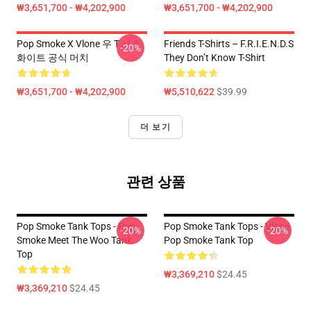
₩3,651,700 - ₩4,202,900
₩3,651,700 - ₩4,202,900
Pop Smoke X Vlone 우 T 셔츠
Friends T-Shirts – F.R.I.E.N.D.S
-20%
화이트 공식 머치
They Don’t Know T-Shirt
₩3,651,700 - ₩4,202,900
₩5,510,622
$39.99
더 보기
관련 상품
Pop Smoke Tank Tops - Pop
Pop Smoke Tank Tops - Vlone
-20%
-20%
Smoke Meet The Woo Tank
Pop Smoke Tank Top
Top
₩3,369,210
$24.45
₩3,369,210
$24.45