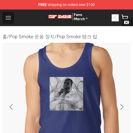
FREE
shipping on orders over $100
Pop Smoke Store - Official Pop Smoke Merchandise Sho
Open menu
홈
/
Pop Smoke 운동 장치
/
Pop Smoke 탱크 탑