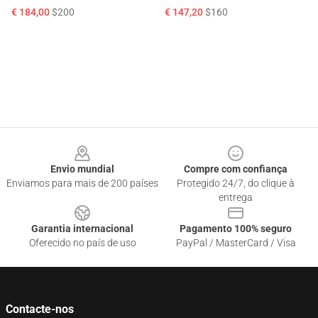
€ 184,00
$200
€ 147,20
$160
Footer
Envio mundial
Compre com confiança
Enviamos para mais de 200 países
Protegido 24/7, do clique à
entrega
Garantia internacional
Pagamento 100% seguro
Oferecido no país de uso
PayPal / MasterCard / Visa
Contacte-nos