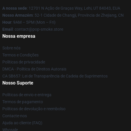
A nossa sede
: 12701 N Ação de Graças Way, Lehi, UT 84043, EUA
Nosso Armazém
: 52-1 Cidade de Changji, Província de Zhejiang, CN
Hour
: 9AM – 5PM (Mon – Fri)
Email
: contact@pop-smoke.store
Nossa empresa
Sobre nós
Termos e Condições
Políticas de privacidade
DMCA - Política de Direitos Autorais
CA SB657: Lei de Transparência de Cadeia de Suprimentos
Nosso Suporte
Políticas de envio e entrega
Termos de pagamento
Políticas de devolução e reembolso
Contacte-nos
Ajuda ao cliente (FAQ)
Whosale