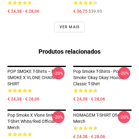
€ 24,38 - € 28,06
€ 36,75
$39.95
VER MAIS
Produtos relacionados
POP SMOKE T-Shirts – POP
Pop Smoke T-Shirts - Pop
-20%
-20%
SMOKE X VLONE CHAIN T-
Smoke 'okay Okay' Hoodie
SHIRT
Classic T-Shirt
€ 24,38 - € 28,06
€ 24,38 - € 28,06
Pop Smoke X Vlone Snitching
HOMAGEM T-SHIRT Oficial
-20%
-20%
T-Shirt White/Red Official
Merch
Merch
€ 24,38 - € 28,06