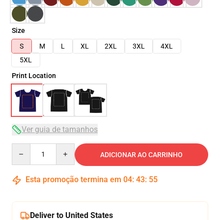
Size
S
M
L
XL
2XL
3XL
4XL
5XL
Print Location
Ver guia de tamanhos
Quantity
ADICIONAR AO CARRINHO
Esta promoção termina em
04
:
43
:
54
Deliver to United States