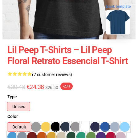
blank template
Lil Peep T-Shirts – Lil Peep
Floral Retrato Essencial T-Shirt
(7 customer reviews)
€30.48
€24.38
-20%
$26.50
Type
Unisex
Color
Default