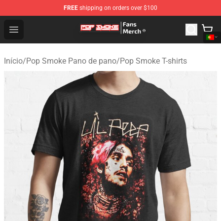
FREE
shipping on orders over $100
Pop Smoke Store - Official Pop Smoke Merchandise Sho
Open menu
Início
/
Pop Smoke Pano de pano
/
Pop Smoke T-shirts