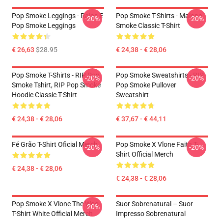
Pop Smoke Leggings - Raios E
Pop Smoke T-Shirts - Malone
-20%
-20%
Pop Smoke Leggings
Smoke Classic T-Shirt
€ 26,63
$28.95
€ 24,38 - € 28,06
Pop Smoke T-Shirts - RIP Pop
Pop Smoke Sweatshirts - RIP
-20%
-20%
Smoke Tshirt, RIP Pop Smoke
Pop Smoke Pullover
Hoodie Classic T-Shirt
Sweatshirt
€ 24,38 - € 28,06
€ 37,67 - € 44,11
Fé Grão T-Shirt Oficial Merch
Pop Smoke X Vlone Faith T-
-20%
-20%
Shirt Official Merch
€ 24,38 - € 28,06
€ 24,38 - € 28,06
Pop Smoke X Vlone The Woo
Suor Sobrenatural – Suor
-20%
T-Shirt White Official Merch
Impresso Sobrenatural