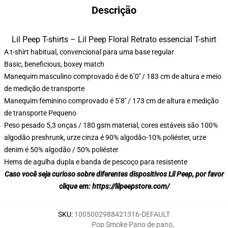
Descrição
Lil Peep T-shirts – Lil Peep Floral Retrato essencial T-shirt
A t-shirt habitual, convencional para uma base regular
Basic, beneficious, boxey match
Manequim masculino comprovado é de 6’0′′ / 183 cm de altura e meio
de medição de transporte
Manequim feminino comprovado é 5’8′′ / 173 cm de altura e medição
de transporte Pequeno
Peso pesado 5,3 onças / 180 gsm material, cores estáveis são 100%
algodão preshrunk, urze cinza é 90% algodão-10% poliéster, urze
denim é 50% algodão / 50% poliéster
Hems de agulha dupla e banda de pescoço para resistente
Caso você seja curioso sobre diferentes dispositivos Lil Peep, por favor
clique em:
https://lilpeepstore.com/
SKU
:
1005002988421316-DEFAULT
Pop Smoke Pano de pano
,