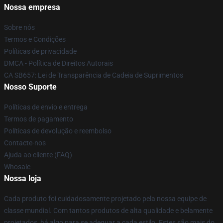
Nossa empresa
Sobre nós
Termos e Condições
Políticas de privacidade
DMCA - Política de Direitos Autorais
CA SB657: Lei de Transparência de Cadeia de Suprimentos
Nosso Suporte
Políticas de envio e entrega
Termos de pagamento
Políticas de devolução e reembolso
Contacte-nos
Ajuda ao cliente (FAQ)
Whosale
Nossa loja
Cada produto foi cuidadosamente projetado pela nossa equipe de
classe mundial. Com tantos produtos de alta qualidade e belamente
projetados, há algo para se adequar a cada estilo. Estes são mais do