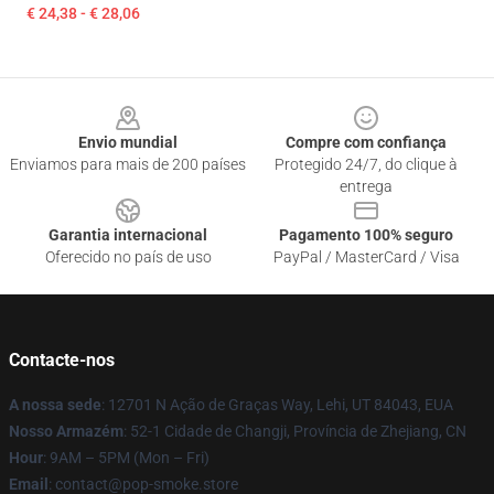
€ 24,38 - € 28,06
Footer
Envio mundial
Compre com confiança
Enviamos para mais de 200 países
Protegido 24/7, do clique à
entrega
Garantia internacional
Pagamento 100% seguro
Oferecido no país de uso
PayPal / MasterCard / Visa
Contacte-nos
A nossa sede
: 12701 N Ação de Graças Way, Lehi, UT 84043, EUA
Nosso Armazém
: 52-1 Cidade de Changji, Província de Zhejiang, CN
Hour
: 9AM – 5PM (Mon – Fri)
Email
: contact@pop-smoke.store