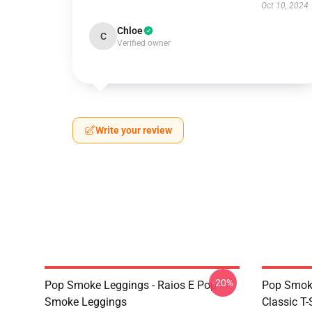
Oct 10, 2024
Chloe
C
Verified owner
Write your review
-20%
Pop Smoke Leggings - Raios E Pop
Pop Smoke
Smoke Leggings
Classic T-