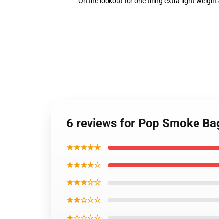
On the lookout for one thing extra light-weight
6 reviews for Pop Smoke Bags
★★★★★
★★★★☆
★★★☆☆
★★☆☆☆
★☆☆☆☆