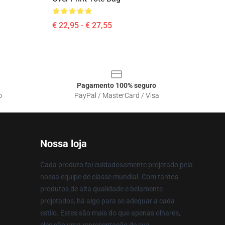
€ 22,95 - € 27,55
Pagamento 100% seguro
o
PayPal / MasterCard / Visa
Nossa loja
Cada produto foi cuidadosamente projetado pela
nossa equipe de classe mundial. Com tantos
produtos de alta qualidade e belamente
projetados, há algo para se adequar a cada
estilo. Estes são mais do que apenas olhares,