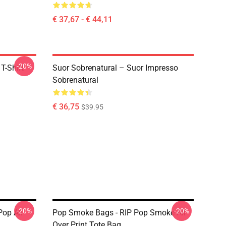
€ 37,67 - € 44,11
-20%
T-Shirt
Suor Sobrenatural – Suor Impresso
Sobrenatural
€ 36,75
$39.95
-20%
-20%
op All
Pop Smoke Bags - RIP Pop Smoke All
Over Print Tote Bag