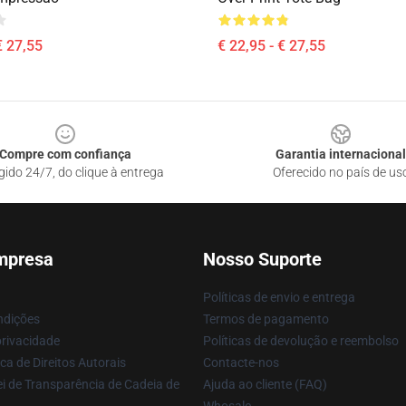
€ 27,55
€ 22,95 - € 27,55
Compre com confiança
Garantia internacional
gido 24/7, do clique à entrega
Oferecido no país de us
mpresa
Nosso Suporte
Políticas de envio e entrega
ndições
Termos de pagamento
privacidade
Políticas de devolução e reembolso
ca de Direitos Autorais
Contacte-nos
i de Transparência de Cadeia de
Ajuda ao cliente (FAQ)