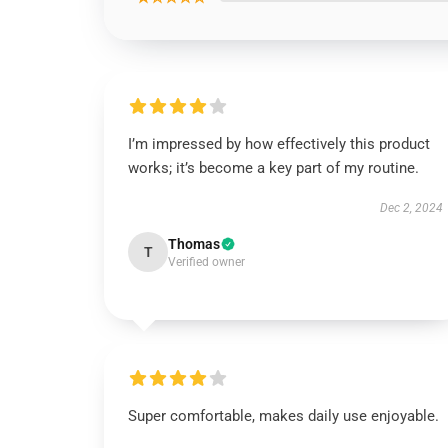
I’m impressed by how effectively this product
works; it’s become a key part of my routine.
Dec 2, 2024
Thomas
T
Verified owner
Super comfortable, makes daily use enjoyable.