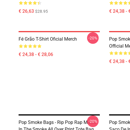
€ 26,63
€ 24,38 - 
$28.95
-20%
Fé Grão T-Shirt Oficial Merch
Pop Smoke
Official M
€ 24,38 - € 28,06
€ 24,38 - 
-20%
Pop Smoke Bags - Rip Pop Rap Music
Pop Smoke
In The Smoke All Over Print Tote Bag
Saco De 