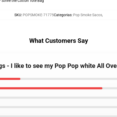
? Strive the Cotton Tote Bag
SKU
:
POPSMOKE-71775
Categorias
:
Pop Smoke Sacos
,
What Customers Say
 - I like to see my Pop Pop white All Ove