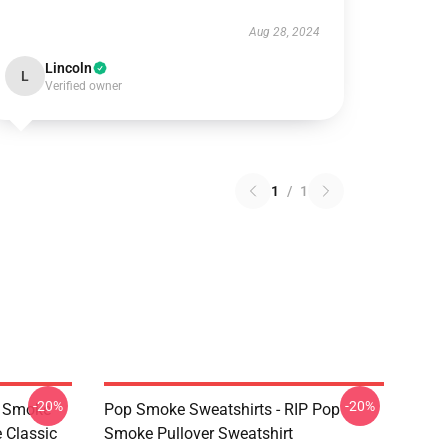
Aug 28, 2024
Lincoln
L
Verified owner
1
/
1
-20%
-20%
p Smoke
Pop Smoke Sweatshirts - RIP Pop
 Classic
Smoke Pullover Sweatshirt