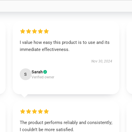
I value how easy this product is to use and its
immediate effectiveness.
Nov 30, 2024
Sarah
S
Verified owner
The product performs reliably and consistently;
I couldn’t be more satisfied.