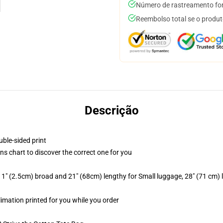
Número de rastreamento for
Reembolso total se o produt
Descrição
uble-sided print
ns chart to discover the correct one for you
1" (2.5cm) broad and 21" (68cm) lengthy for Small luggage, 28" (71 cm)
limation printed for you while you order