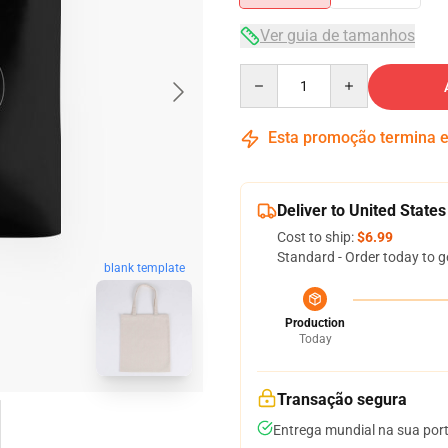
Ver guia de tamanhos
Quantity
Esta promoção termina
Deliver to United States
Cost to ship:
$6.99
Standard - Order today to g
blank template
Production
Today
Transação segura
Entrega mundial na sua por