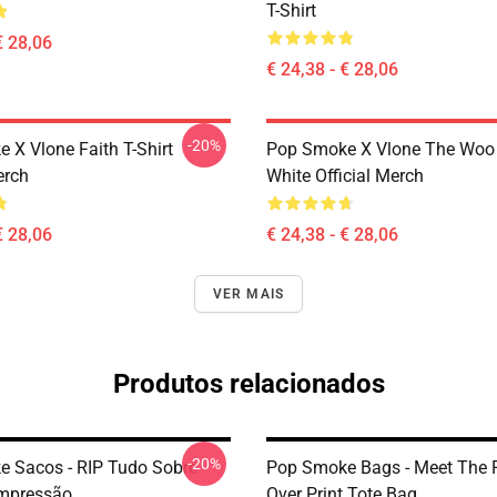
T-Shirt
€ 28,06
€ 24,38 - € 28,06
-20%
 X Vlone Faith T-Shirt
Pop Smoke X Vlone The Woo 
erch
White Official Merch
€ 28,06
€ 24,38 - € 28,06
VER MAIS
Produtos relacionados
-20%
 Sacos - RIP Tudo Sobre
Pop Smoke Bags - Meet The P
Impressão
Over Print Tote Bag