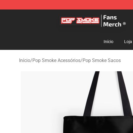
Pop Smoke Store - Official Pop Smoke Merchandise S
Início
Loja
Início
/
Pop Smoke Acessórios
/
Pop Smoke Sacos