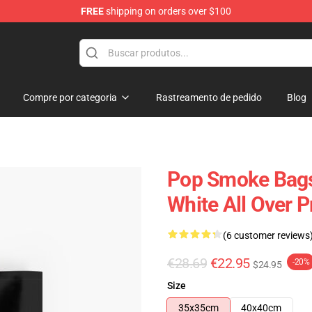
FREE
shipping on orders over $100
hop
Compre por categoria
Rastreamento de pedido
Blog
Pop Smoke Bags 
White All Over P
(6 customer reviews
€28.69
€22.95
-20%
$24.95
Size
35x35cm
40x40cm