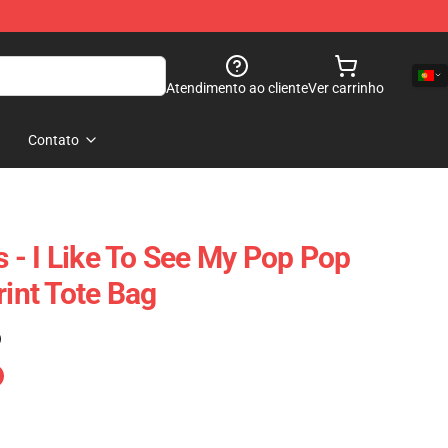
Atendimento ao cliente
Ver carrinho
Contato
- I Like To See My Pop Pop
rint Tote Bag
)