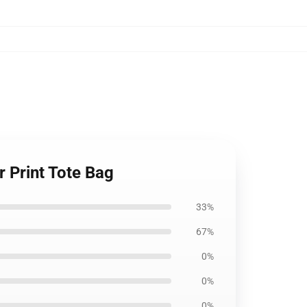
r Print Tote Bag
33%
67%
0%
0%
0%