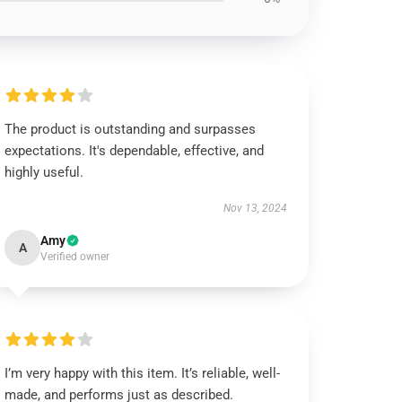
The product is outstanding and surpasses
expectations. It's dependable, effective, and
highly useful.
Nov 13, 2024
Amy
A
Verified owner
I’m very happy with this item. It’s reliable, well-
made, and performs just as described.