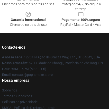
Enviamos para mais de 200 países
Protegido 24/7, do clique à
entrega
Garantia internacional
Pagamento 100% seguro
Oferecido no país de uso
PayPal / MasterCard / Visa
Contacte-nos
A nossa sede
: 12701 N Ação de Graças Way, Lehi, UT 84043, EUA
Nosso Armazém
: 52-1 Cidade de Changji, Província de Zhejiang, CN
Hour
: 9AM – 5PM (Mon – Fri)
Email
: contact@pop-smoke.store
Nossa empresa
Sobre nós
Termos e Condições
Políticas de privacidade
DMCA - Política de Direitos Autorais