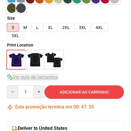
Size
S
M
L
XL
2XL
3XL
4XL
5XL
Print Location
Ver guia de tamanhos
Quantity
ADICIONAR AO CARRINHO
Esta promoção termina em
00
:
47
:
54
Deliver to United States