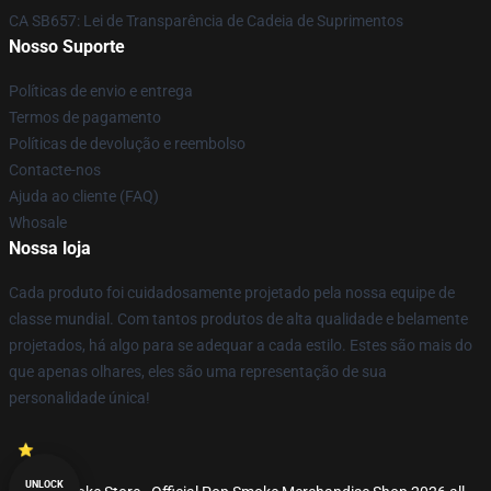
CA SB657: Lei de Transparência de Cadeia de Suprimentos
Nosso Suporte
Políticas de envio e entrega
Termos de pagamento
Políticas de devolução e reembolso
Contacte-nos
Ajuda ao cliente (FAQ)
Whosale
Nossa loja
Cada produto foi cuidadosamente projetado pela nossa equipe de
classe mundial. Com tantos produtos de alta qualidade e belamente
projetados, há algo para se adequar a cada estilo. Estes são mais do
que apenas olhares, eles são uma representação de sua
personalidade única!
UNLOCK