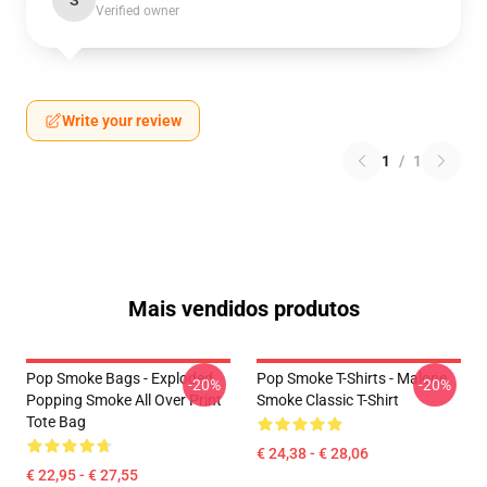
S
Verified owner
Write your review
1
/
1
Mais vendidos produtos
Pop Smoke Bags - Exploded
Pop Smoke T-Shirts - Malone
-20%
-20%
Popping Smoke All Over Print
Smoke Classic T-Shirt
Tote Bag
€ 24,38 - € 28,06
€ 22,95 - € 27,55