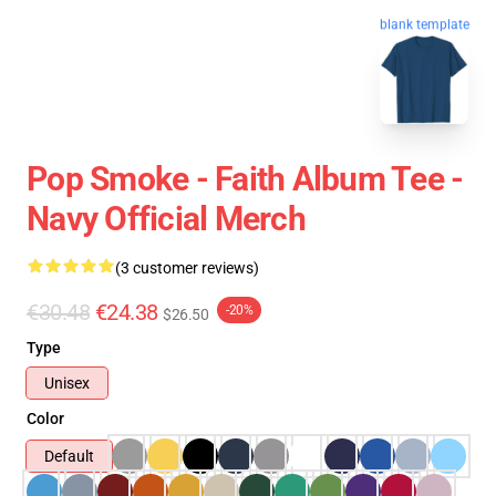
blank template
Pop Smoke - Faith Album Tee -
Navy Official Merch
(3 customer reviews)
€30.48
€24.38
-20%
$26.50
Type
Unisex
Color
Default