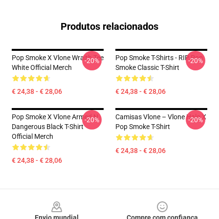
Produtos relacionados
Pop Smoke X Vlone Wraith Tee
Pop Smoke T-Shirts - RIP Pop
-20%
-20%
White Official Merch
Smoke Classic T-Shirt
€ 24,38 - € 28,06
€ 24,38 - € 28,06
Pop Smoke X Vlone Armed N
Camisas Vlone – Vlone Halo X
-20%
-20%
Dangerous Black T-Shirt
Pop Smoke T-Shirt
Official Merch
€ 24,38 - € 28,06
€ 24,38 - € 28,06
Footer
Envio mundial
Compre com confiança