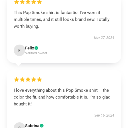
This Pop Smoke shirt is fantastic! I’ve worn it
multiple times, and it still looks brand new. Totally
worth buying.
Nov 27, 2024
Felix
F
Verified owner
I love everything about this Pop Smoke shirt – the
color, the fit, and how comfortable it is. I’m so glad I
bought it!
Sep 16, 2024
Sabrina