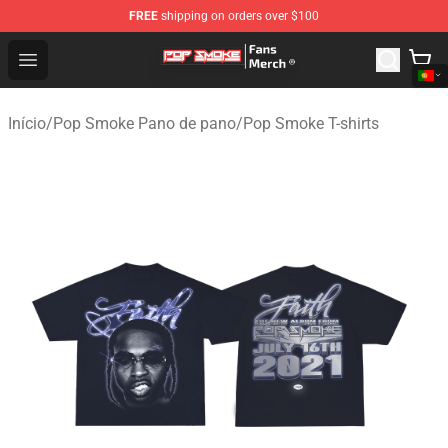
FREE
shipping on orders over $100
Pop Smoke Store - Official Pop Smoke Merchandise Sho
Open menu
Início
/
Pop Smoke Pano de pano
/
Pop Smoke T-shirts