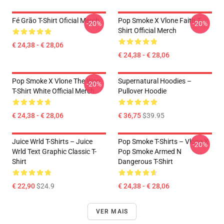
Fé Grão T-Shirt Oficial Merch
Pop Smoke X Vlone Faith T-
-20%
-20%
Shirt Official Merch
€ 24,38 - € 28,06
€ 24,38 - € 28,06
Pop Smoke X Vlone The Woo
Supernatural Hoodies –
-20%
T-Shirt White Official Merch
Pullover Hoodie
€ 24,38 - € 28,06
€ 36,75
$39.95
Juice Wrld T-Shirts – Juice
Pop Smoke T-Shirts – Vlone X
-20%
Wrld Text Graphic Classic T-
Pop Smoke Armed N
Shirt
Dangerous T-Shirt
€ 22,90
$24.9
€ 24,38 - € 28,06
VER MAIS