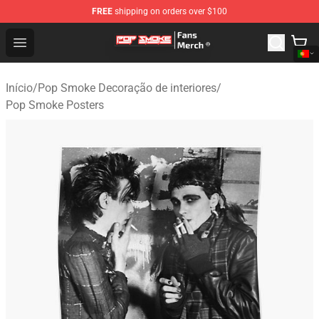
FREE
shipping on orders over $100
Pop Smoke Store - Official Pop Smoke Merchandise Sho
Open menu
Início
/
Pop Smoke Decoração de interiores
/
Pop Smoke Posters