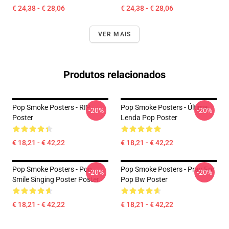
€ 24,38 - € 28,06
€ 24,38 - € 28,06
VER MAIS
Produtos relacionados
Pop Smoke Posters - RIP
Pop Smoke Posters - Última
-20%
-20%
Poster
Lenda Pop Poster
€ 18,21 - € 42,22
€ 18,21 - € 42,22
Pop Smoke Posters - Pop
Pop Smoke Posters - Pray For
-20%
-20%
Smile Singing Poster Poster
Pop Bw Poster
€ 18,21 - € 42,22
€ 18,21 - € 42,22