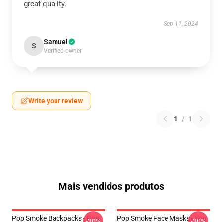
great quality.
Sep 11, 2024
Samuel
S
Verified owner
Write your review
1
/
1
Mais vendidos produtos
Pop Smoke Backpacks - Pop
Pop Smoke Face Masks - You
-20%
-20%