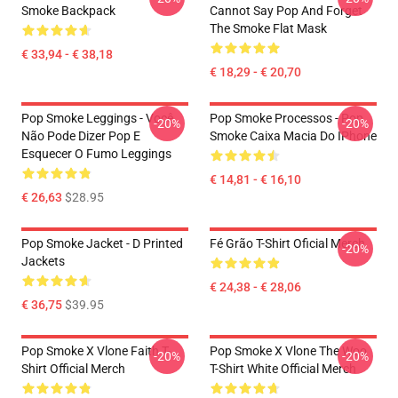
Smoke Backpack
Cannot Say Pop And Forget
The Smoke Flat Mask
€ 33,94 - € 38,18
€ 18,29 - € 20,70
Pop Smoke Leggings - Você
Pop Smoke Processos - Pop
-20%
-20%
Não Pode Dizer Pop E
Smoke Caixa Macia Do IPhone
Esquecer O Fumo Leggings
€ 14,81 - € 16,10
€ 26,63
$28.95
Pop Smoke Jacket - D Printed
Fé Grão T-Shirt Oficial Merch
-20%
Jackets
€ 24,38 - € 28,06
€ 36,75
$39.95
Pop Smoke X Vlone Faith T-
Pop Smoke X Vlone The Woo
-20%
-20%
Shirt Official Merch
T-Shirt White Official Merch