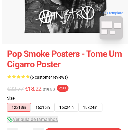
blank template
Pop Smoke Posters - Tome Um
Cigarro Poster
(6 customer reviews)
€22.77
€18.22
-20%
$19.80
Size
12x18in
16x16in
16x24in
18x24in
Ver guia de tamanhos