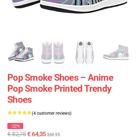
Pop Smoke Shoes – Anime
Pop Smoke Printed Trendy
Shoes
(4 customer reviews)
-22%
€ 82,75
€ 64,35
$69.95