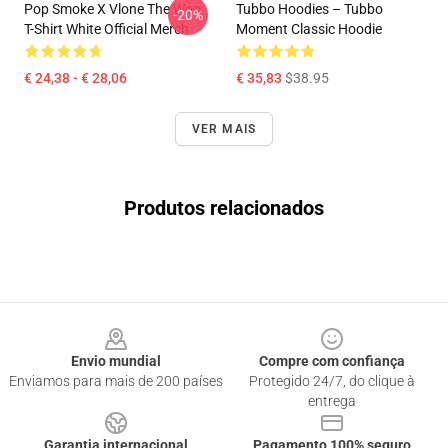
Pop Smoke X Vlone The Woo
Tubbo Hoodies – Tubbo
-20%
T-Shirt White Official Merch
Moment Classic Hoodie
€ 24,38 - € 28,06
€ 35,83
$38.95
VER MAIS
Produtos relacionados
Footer
Envio mundial
Compre com confiança
Enviamos para mais de 200 países
Protegido 24/7, do clique à
entrega
Garantia internacional
Pagamento 100% seguro