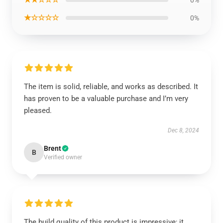
0%
★☆☆☆☆
0%
The item is solid, reliable, and works as described. It
has proven to be a valuable purchase and I’m very
pleased.
Dec 8, 2024
Brent
B
Verified owner
The build quality of this product is impressive; it