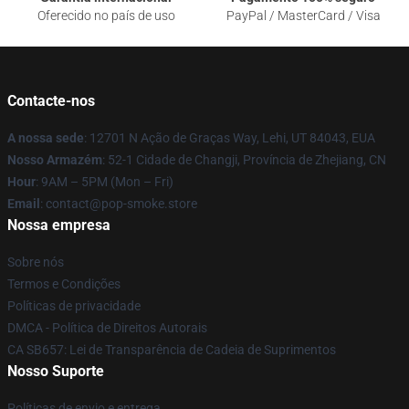
Oferecido no país de uso
PayPal / MasterCard / Visa
Contacte-nos
A nossa sede
: 12701 N Ação de Graças Way, Lehi, UT 84043, EUA
Nosso Armazém
: 52-1 Cidade de Changji, Província de Zhejiang, CN
Hour
: 9AM – 5PM (Mon – Fri)
Email
: contact@pop-smoke.store
Nossa empresa
Sobre nós
Termos e Condições
Políticas de privacidade
DMCA - Política de Direitos Autorais
CA SB657: Lei de Transparência de Cadeia de Suprimentos
Nosso Suporte
Políticas de envio e entrega