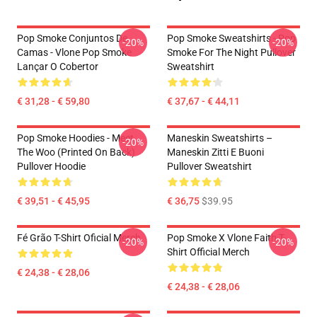
Pop Smoke Conjuntos De
Pop Smoke Sweatshirts - Pop
-20%
-20%
Camas - Vlone Pop Smoke
Smoke For The Night Pullover
Lançar O Cobertor
Sweatshirt
€ 31,28 - € 59,80
€ 37,67 - € 44,11
Pop Smoke Hoodies - Meet
Maneskin Sweatshirts –
-20%
The Woo (printed On Back)
Maneskin Zitti E Buoni
Pullover Hoodie
Pullover Sweatshirt
€ 39,51 - € 45,95
€ 36,75
$39.95
Fé Grão T-Shirt Oficial Merch
Pop Smoke X Vlone Faith T-
-20%
-20%
Shirt Official Merch
€ 24,38 - € 28,06
€ 24,38 - € 28,06