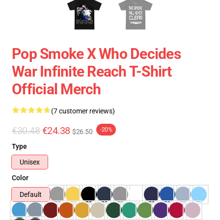
Pop Smoke X Who Decides
War Infinite Reach T-Shirt
Official Merch
(7 customer reviews)
€30.48
€24.38
-20%
$26.50
Type
Unisex
Color
Default