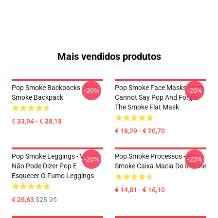
Mais vendidos produtos
Pop Smoke Backpacks - Pop
Pop Smoke Face Masks - You
-20%
-20%
Smoke Backpack
Cannot Say Pop And Forget
The Smoke Flat Mask
€ 33,94 - € 38,18
€ 18,29 - € 20,70
Pop Smoke Leggings - Você
Pop Smoke Processos - Pop
-20%
-20%
Não Pode Dizer Pop E
Smoke Caixa Macia Do IPhone
Esquecer O Fumo Leggings
€ 14,81 - € 16,10
€ 26,63
$28.95