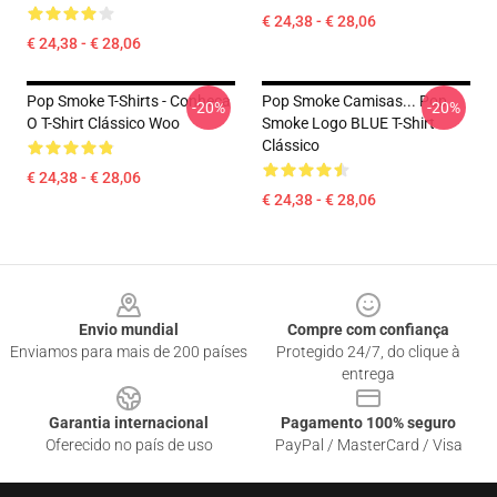
€ 24,38 - € 28,06
€ 24,38 - € 28,06
Pop Smoke T-Shirts - Conheça
Pop Smoke Camisas... Pop
-20%
-20%
O T-Shirt Clássico Woo
Smoke Logo BLUE T-Shirt
Clássico
€ 24,38 - € 28,06
€ 24,38 - € 28,06
Footer
Envio mundial
Compre com confiança
Enviamos para mais de 200 países
Protegido 24/7, do clique à
entrega
Garantia internacional
Pagamento 100% seguro
Oferecido no país de uso
PayPal / MasterCard / Visa