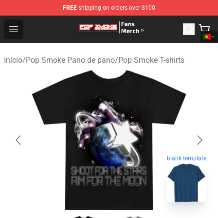
FREE
shipping on orders over $100
Pop Smoke Store - Official Pop Smoke Merchandise Sho
Open menu
Início
/
Pop Smoke Pano de pano
/
Pop Smoke T-shirts
blank template