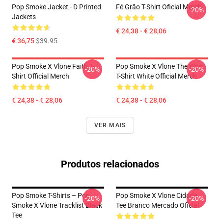
Pop Smoke Jacket - D Printed
Fé Grão T-Shirt Oficial Merch
-20%
Jackets
€ 24,38 - € 28,06
€ 36,75
$39.95
Pop Smoke X Vlone Faith T-
Pop Smoke X Vlone The Woo
-20%
-20%
Shirt Official Merch
T-Shirt White Official Merch
€ 24,38 - € 28,06
€ 24,38 - € 28,06
VER MAIS
Produtos relacionados
Pop Smoke T-Shirts – Pop
Pop Smoke X Vlone Cidade
-20%
-20%
Smoke X Vlone Tracklist Black
Tee Branco Mercado Oficial
Tee