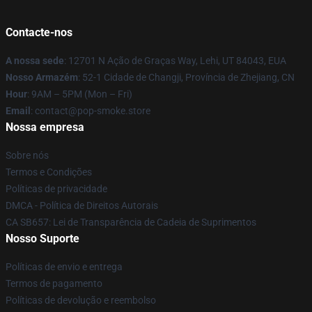
Contacte-nos
A nossa sede
: 12701 N Ação de Graças Way, Lehi, UT 84043, EUA
Nosso Armazém
: 52-1 Cidade de Changji, Província de Zhejiang, CN
Hour
: 9AM – 5PM (Mon – Fri)
Email
: contact@pop-smoke.store
Nossa empresa
Sobre nós
Termos e Condições
Políticas de privacidade
DMCA - Política de Direitos Autorais
CA SB657: Lei de Transparência de Cadeia de Suprimentos
Nosso Suporte
Políticas de envio e entrega
Termos de pagamento
Políticas de devolução e reembolso