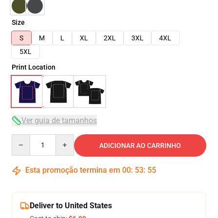
Size
S
M
L
XL
2XL
3XL
4XL
5XL
Print Location
Ver guia de tamanhos
Quantity
ADICIONAR AO CARRINHO
Esta promoção termina em
00
:
53
:
54
Deliver to United States