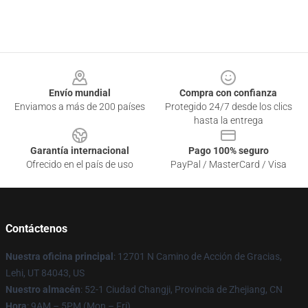
Footer
Envío mundial
Compra con confianza
Enviamos a más de 200 países
Protegido 24/7 desde los clics
hasta la entrega
Garantía internacional
Pago 100% seguro
Ofrecido en el país de uso
PayPal / MasterCard / Visa
Contáctenos
Nuestra oficina principal
: 12701 N Camino de Acción de Gracias,
Lehi, UT 84043, US
Nuestro almacén
: 52-1 Ciudad Changji, Provincia de Zhejiang, CN
Hora
: 9AM – 5PM (Mon – Fri)