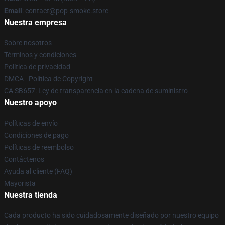
Email
: contact@pop-smoke.store
Nuestra empresa
Sobre nosotros
Términos y condiciones
Política de privacidad
DMCA - Política de Copyright
CA SB657: Ley de transparencia en la cadena de suministro
Nuestro apoyo
Políticas de envío
Condiciones de pago
Políticas de reembolso
Contáctenos
Ayuda al cliente (FAQ)
Mayorista
Nuestra tienda
Cada producto ha sido cuidadosamente diseñado por nuestro equipo