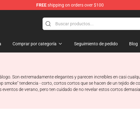
FREE
shipping on orders over $100
hop
a
Comprar por categoría
Seguimiento de pedido
Blog
ogo. Son extremadamente elegantes y parecen increíbles en casi cualquiera
"pop smoke" tendencia - corto, cortos cortos que se hacen de un tejido d
os eventos de verano, pero ten cuidado de no revelar estos cortos demasi