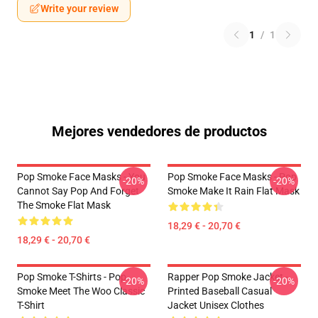
Write your review
1
/
1
Mejores vendedores de productos
Pop Smoke Face Masks - You
Pop Smoke Face Masks - Pop
-20%
-20%
Cannot Say Pop And Forget
Smoke Make It Rain Flat Mask
The Smoke Flat Mask
18,29 € - 20,70 €
18,29 € - 20,70 €
Pop Smoke T-Shirts - Pop
Rapper Pop Smoke Jacket -
-20%
-20%
Smoke Meet The Woo Classic
Printed Baseball Casual
T-Shirt
Jacket Unisex Clothes