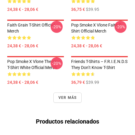
24,38 € - 28,06 €
36,75 €
$39.95
Faith Grain T-Shirt Official
Pop Smoke X Vlone Faith T-
-20%
-20%
Merch
Shirt Official Merch
24,38 € - 28,06 €
24,38 € - 28,06 €
Pop Smoke X Vlone The Woo
Friends T-Shirts – F.R.I.E.N.D.S
-20%
T-Shirt White Official Merch
They Don’t Know T-Shirt
24,38 € - 28,06 €
36,79 €
$39.99
VER MÁS
Productos relacionados