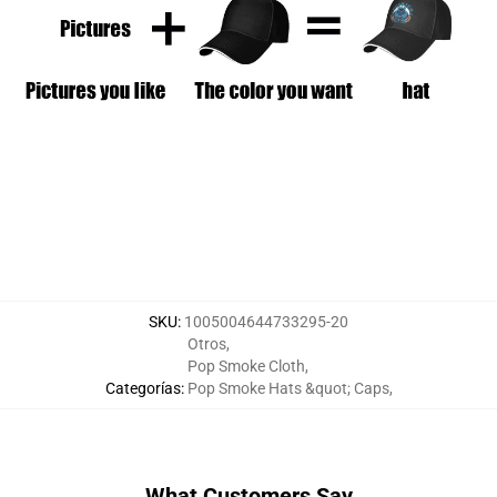
SKU
:
1005004644733295-20
Otros
,
Pop Smoke Cloth
,
Categorías
:
Pop Smoke Hats &quot; Caps
,
What Customers Say