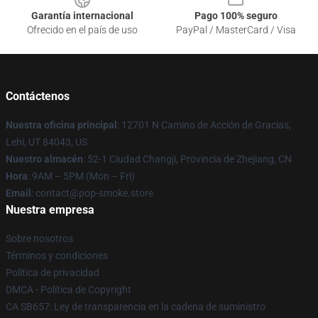
Garantía internacional
Pago 100% seguro
Ofrecido en el país de uso
PayPal / MasterCard / Visa
Contáctenos
Nuestra oficina principal
: 12701 N Camino de Acción de Gracias,
Lehi, UT 84043, US
Nuestro almacén
: 52-1 Ciudad Changji, Provincia de Zhejiang, CN
Hora
: 9AM – 5PM (Mon – Fri)
Email
: contact@pop-smoke.store
Nuestra empresa
Sobre nosotros
Términos y condiciones
Política de privacidad
DMCA - Política de Copyright
CA SB657: Ley de transparencia en la cadena de suministro