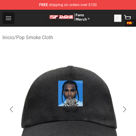
FREE
shipping on orders over $100
Pop Smoke Store - Official Pop Smoke Merchandise Sho
Open menu
Inicio
/
Pop Smoke Cloth