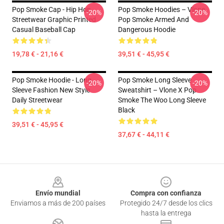
Pop Smoke Cap - Hip Hop
Pop Smoke Hoodies – Vlone
-20%
-20%
Streetwear Graphic Printed
Pop Smoke Armed And
Casual Baseball Cap
Dangerous Hoodie
19,78 € - 21,16 €
39,51 € - 45,95 €
Pop Smoke Hoodie - Long
Pop Smoke Long Sleeve
-20%
-20%
Sleeve Fashion New Style
Sweatshirt – Vlone X Pop
Daily Streetwear
Smoke The Woo Long Sleeve
Black
39,51 € - 45,95 €
37,67 € - 44,11 €
Footer
Envío mundial
Compra con confianza
Enviamos a más de 200 países
Protegido 24/7 desde los clics
hasta la entrega