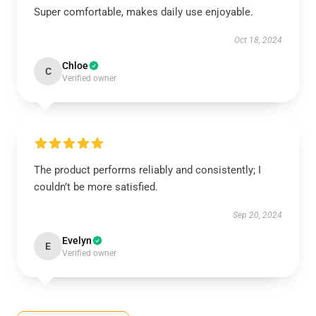
Super comfortable, makes daily use enjoyable.
Oct 18, 2024
Chloe
C
Verified owner
The product performs reliably and consistently; I
couldn’t be more satisfied.
Sep 20, 2024
Evelyn
E
Verified owner