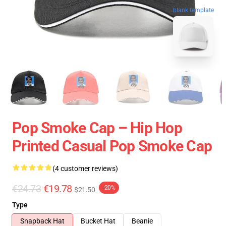
blank template
Pop Smoke Cap – Hip Hop
Printed Casual Pop Smoke Cap
(4 customer reviews)
€24.73
€19.78
-20%
$21.50
Type
Snapback Hat
Bucket Hat
Beanie