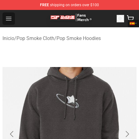
FREE
shipping on orders over $100
Pop Smoke Store - Official Pop Smoke Merchandise Sho
Open menu
Inicio
/
Pop Smoke Cloth
/
Pop Smoke Hoodies