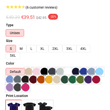
(6 customer reviews)
€49.39
€39.51
-20%
$42.95
Type
Unisex
Size
S
M
L
XL
2XL
3XL
4XL
5XL
Color
Default
Print Location