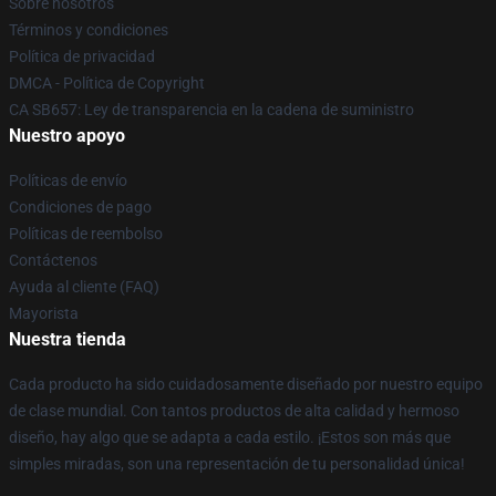
Sobre nosotros
Términos y condiciones
Política de privacidad
DMCA - Política de Copyright
CA SB657: Ley de transparencia en la cadena de suministro
Nuestro apoyo
Políticas de envío
Condiciones de pago
Políticas de reembolso
Contáctenos
Ayuda al cliente (FAQ)
Mayorista
Nuestra tienda
Cada producto ha sido cuidadosamente diseñado por nuestro equipo
de clase mundial. Con tantos productos de alta calidad y hermoso
diseño, hay algo que se adapta a cada estilo. ¡Estos son más que
simples miradas, son una representación de tu personalidad única!