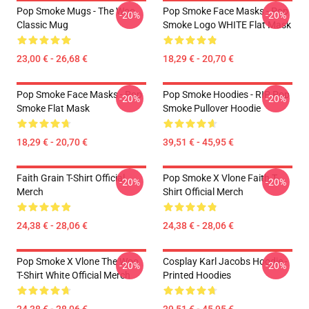
Pop Smoke Mugs - The Woo
Pop Smoke Face Masks - Pop
-20%
-20%
Classic Mug
Smoke Logo WHITE Flat Mask
23,00 € - 26,68 €
18,29 € - 20,70 €
Pop Smoke Face Masks - Pop
Pop Smoke Hoodies - RIP Pop
-20%
-20%
Smoke Flat Mask
Smoke Pullover Hoodie
18,29 € - 20,70 €
39,51 € - 45,95 €
Faith Grain T-Shirt Official
Pop Smoke X Vlone Faith T-
-20%
-20%
Merch
Shirt Official Merch
24,38 € - 28,06 €
24,38 € - 28,06 €
Pop Smoke X Vlone The Woo
Cosplay Karl Jacobs Hoodie -
-20%
-20%
T-Shirt White Official Merch
Printed Hoodies