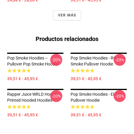
24,38 € - 28,06 €
39,51 € - 45,95 €
VER MÁS
Productos relacionados
Pop Smoke Hoodies –
Pop Smoke Hoodies - RIP Pop
-20%
-20%
Pullover Pop Smoke Hoodie
Smoke Pullover Hoodie
39,51 € - 45,95 €
39,51 € - 45,95 €
Rapper Juice WRLD Hoodie -
Pop Smoke Hoodies - El Woo
-20%
-20%
Printed Hooded Hoodies
Pullover Hoodie
39,51 € - 45,95 €
39,51 € - 45,95 €