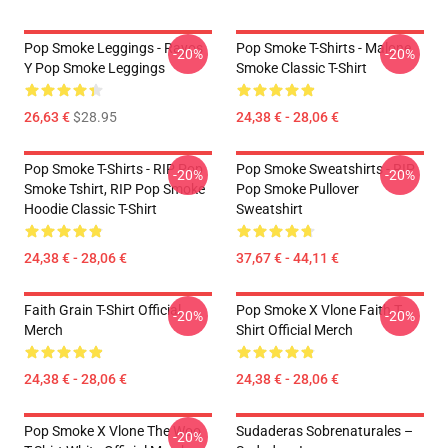
Pop Smoke Leggings - Rayos
Pop Smoke T-Shirts - Malone
-20%
-20%
Y Pop Smoke Leggings
Smoke Classic T-Shirt
26,63 €
$28.95
24,38 € - 28,06 €
Pop Smoke T-Shirts - RIP Pop
Pop Smoke Sweatshirts - RIP
-20%
-20%
Smoke Tshirt, RIP Pop Smoke
Pop Smoke Pullover
Hoodie Classic T-Shirt
Sweatshirt
24,38 € - 28,06 €
37,67 € - 44,11 €
Faith Grain T-Shirt Official
Pop Smoke X Vlone Faith T-
-20%
-20%
Merch
Shirt Official Merch
24,38 € - 28,06 €
24,38 € - 28,06 €
Pop Smoke X Vlone The Woo
Sudaderas Sobrenaturales –
-20%