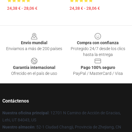
24,38 € - 28,06 €
24,38 € - 28,06 €
Footer
Envío mundial
Compra con confianza
Enviamos a más de 200 países
Protegido 24/7 desde los clics
hasta la entrega
Garantía internacional
Pago 100% seguro
Ofrecido en el país de uso
PayPal / MasterCard / Visa
Contáctenos
Nuestra oficina principal
: 12701 N Camino de Acción de Gracias,
Lehi, UT 84043, US
Nuestro almacén
: 52-1 Ciudad Changji, Provincia de Zhejiang, CN