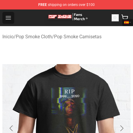
FREE
shipping on orders over $100
Pop Smoke Store - Official Pop Smoke Merchandise Sho
Open menu
Inicio
/
Pop Smoke Cloth
/
Pop Smoke Camisetas