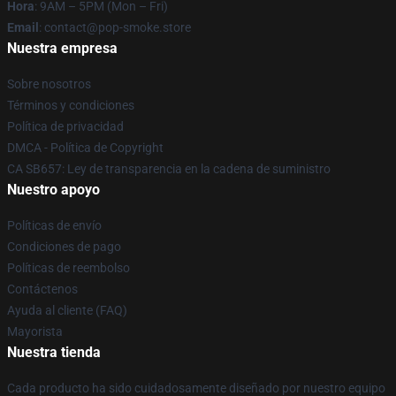
Hora
: 9AM – 5PM (Mon – Fri)
Email
: contact@pop-smoke.store
Nuestra empresa
Sobre nosotros
Términos y condiciones
Política de privacidad
DMCA - Política de Copyright
CA SB657: Ley de transparencia en la cadena de suministro
Nuestro apoyo
Políticas de envío
Condiciones de pago
Políticas de reembolso
Contáctenos
Ayuda al cliente (FAQ)
Mayorista
Nuestra tienda
Cada producto ha sido cuidadosamente diseñado por nuestro equipo