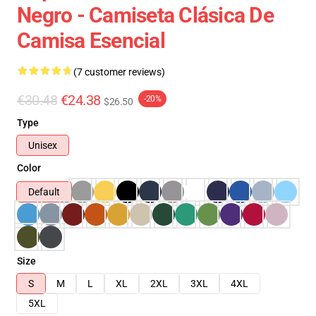
Negro - Camiseta Clásica De
Camisa Esencial
(7 customer reviews)
€30.48
€24.38
-20%
$26.50
Type
Unisex
Color
Default
Size
S
M
L
XL
2XL
3XL
4XL
5XL