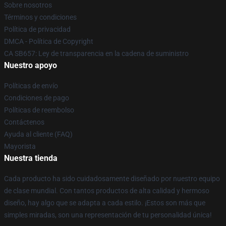
Sobre nosotros
Términos y condiciones
Política de privacidad
DMCA - Política de Copyright
CA SB657: Ley de transparencia en la cadena de suministro
Nuestro apoyo
Políticas de envío
Condiciones de pago
Políticas de reembolso
Contáctenos
Ayuda al cliente (FAQ)
Mayorista
Nuestra tienda
Cada producto ha sido cuidadosamente diseñado por nuestro equipo
de clase mundial. Con tantos productos de alta calidad y hermoso
diseño, hay algo que se adapta a cada estilo. ¡Estos son más que
simples miradas, son una representación de tu personalidad única!