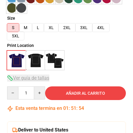
Size
S
M
L
XL
2XL
3XL
4XL
5XL
Print Location
Ver guía de tallas
Quantity
AÑADIR AL CARRITO
Esta venta termina en
01
:
51
:
53
Deliver to United States