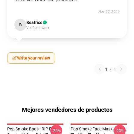
Nov 22, 2024
Beatrice
B
Verified owner
Write your review
1
/
1
Mejores vendedores de productos
Pop Smoke Bags - RIP Pop
Pop Smoke Face Masks - Meet
-20%
-20%