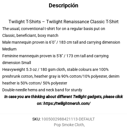
Descripción
Twilight T-Shirts – Twilight Renaissance Classic T-Shirt
The usual, conventional t-shirt for on a regular basis put on
Classic, beneficiant, boxy match
Male mannequin proven is 6’0″ / 183 cm tall and carrying dimension
Medium
Feminine mannequin proven is 5’8″ / 173 cm tall and carrying
dimension Small
Heavyweight 5.3 oz / 180 gsm cloth, stable colours are 100%
preshrunk cotton, heather gray is 90% cotton/10% polyester, denim
heather is 50% cotton/ 50% polyester
Double-needle hems and neck band for sturdy
In case you are thinking about different Twilight gadgets, please click
on:
https://twilightmerch.com/
SKU
:
1005002988421113-DEFAULT
Pop Smoke Cloth
,