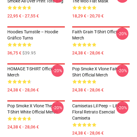
Smoke All Over Print Tote Bag
The Woo Flat Mask
22,95 € - 27,55 €
18,29 € - 20,70 €
Hoodies Turnstile – Hoodie
Faith Grain T-Shirt Official
-20%
Gráfico Turns
Merch
36,75 €
$39.95
24,38 € - 28,06 €
HOMAGE T-SHIRT Official
Pop Smoke X Vlone Faith T-
-20%
-20%
Merch
Shirt Official Merch
24,38 € - 28,06 €
24,38 € - 28,06 €
Pop Smoke X Vlone The Woo
Camisetas Lil Peep – Lil Peep
-20%
-20%
T-Shirt White Official Merch
Floral Retrato Esencial
Camiseta
24,38 € - 28,06 €
24,38 € - 28,06 €