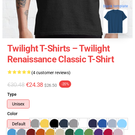
blank template
Twilight T-Shirts – Twilight
Renaissance Classic T-Shirt
(4 customer reviews)
€30.48
€24.38
-20%
$26.50
Type
Unisex
Color
Default