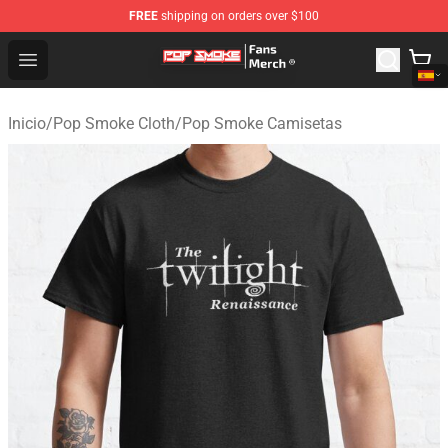
FREE
shipping on orders over $100
Pop Smoke Store - Official Pop Smoke Merchandise Sho
Open menu
Inicio
/
Pop Smoke Cloth
/
Pop Smoke Camisetas