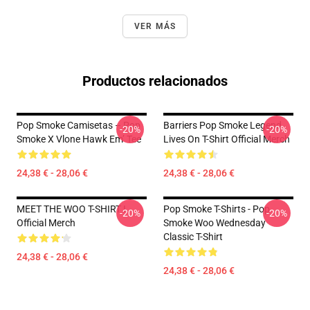
VER MÁS
Productos relacionados
Pop Smoke Camisetas – Pop
Barriers Pop Smoke Legend
-20%
-20%
Smoke X Vlone Hawk Em’ Tee
Lives On T-Shirt Official Merch
24,38 € - 28,06 €
24,38 € - 28,06 €
MEET THE WOO T-SHIRT I
Pop Smoke T-Shirts - Pop
-20%
-20%
Official Merch
Smoke Woo Wednesday
Classic T-Shirt
24,38 € - 28,06 €
24,38 € - 28,06 €