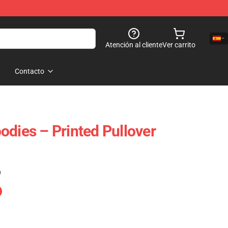
Atención al cliente
Ver carrito
Contacto
odies – Printed Pullover
)