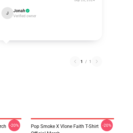
Sep 28, 2024
Jonah
J
Verified owner
1
/
1
-20%
-20%
erch
Pop Smoke X Vlone Faith T-Shirt