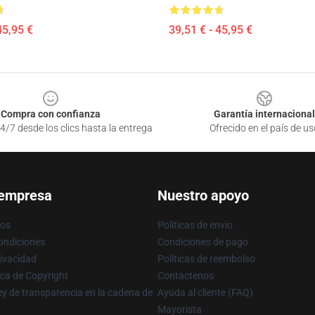
45,95 €
39,51 € - 45,95 €
Compra con confianza
Garantía internacional
4/7 desde los clics hasta la entrega
Ofrecido en el país de us
 empresa
Nuestro apoyo
ros
Políticas de envío
ondiciones
Condiciones de pago
rivacidad
Políticas de reembolso
ica de Copyright
Contáctenos
y de transparencia en la cadena de
Ayuda al cliente (FAQ)
Mayorista