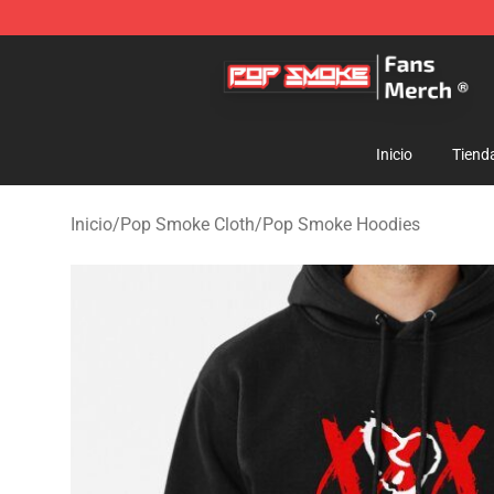
Pop Smoke Store - Official Pop Smoke Merchandise S
Inicio
Tiend
Inicio
/
Pop Smoke Cloth
/
Pop Smoke Hoodies