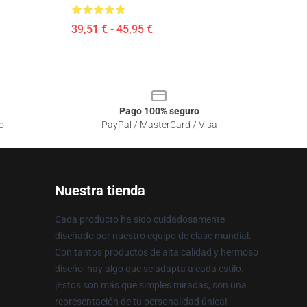
39,51 € - 45,95 €
Pago 100% seguro
o
PayPal / MasterCard / Visa
Nuestra tienda
Cada producto ha sido cuidadosamente
diseñado por nuestro equipo de clase mundial.
Con tantos productos de alta calidad y hermoso
diseño, hay algo que se adapta a cada estilo.
¡Estos son más que simples miradas, son una
representación de tu personalidad única!