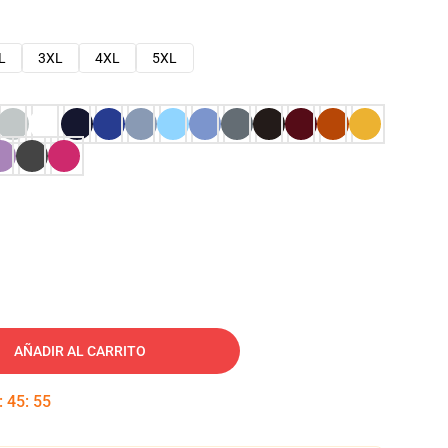
L
3XL
4XL
5XL
AÑADIR AL CARRITO
:
45
:
54