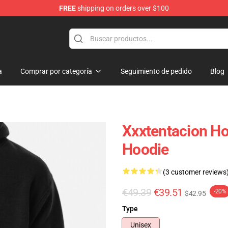
FREE
shipping on orders over $100
hop
a
Comprar por categoría
Seguimiento de pedido
Blog
Xxxtentacion Ho
Hoodie
(3 customer reviews
€49.39
€39.51
-20%
$42.95
Type
Unisex