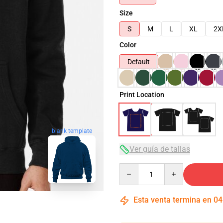
Size
S
M
L
XL
2X
Color
Default
Print Location
blank template
Ver guía de tallas
Quantity
Esta venta termina en
04