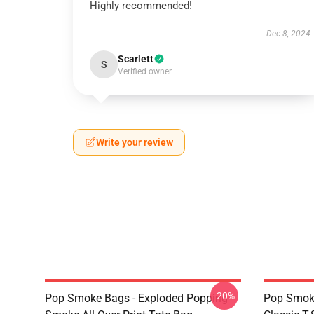
Highly recommended!
Dec 8, 2024
Scarlett
S
Verified owner
Write your review
-20%
Pop Smoke Bags - Exploded Popping
Pop Smoke