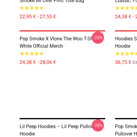
Smoke All Over Print Tote Bag
Classic T-
22,95 € - 27,55 €
24,38 € - 
-20%
Pop Smoke X Vlone The Woo T-Shirt
Hoodies S
White Official Merch
Hoodie
24,38 € - 28,06 €
36,75 €
$3
-20%
Lil Peep Hoodies – Lil Peep Pullover
Pop Smoke
Hoodie
Pullover 