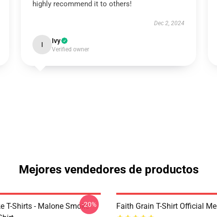
highly recommend it to others!
Dec 2, 2024
Ivy
I
Verified owner
Mejores vendedores de productos
-20%
 T-Shirts - Malone Smoke
Faith Grain T-Shirt Official M