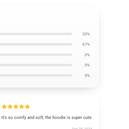
33%
67%
0%
0%
0%
It's so comfy and soft, the hoodie is super cute