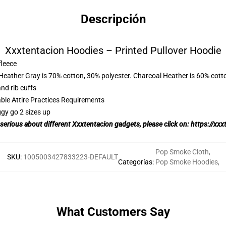
Descripción
Xxxtentacion Hoodies – Printed Pullover Hoodie
fleece
 Heather Gray is 70% cotton, 30% polyester. Charcoal Heather is 60% cott
nd rib cuffs
able Attire Practices Requirements
ggy go 2 sizes up
 serious about different
Xxxtentacion
gadgets, please click on:
https://xxx
Pop Smoke Cloth
,
SKU
:
1005003427833223-DEFAULT
Categorías
:
Pop Smoke Hoodies
,
What Customers Say