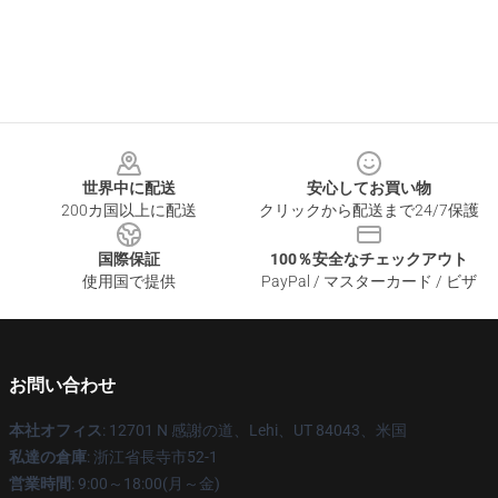
Footer
世界中に配送
安心してお買い物
200カ国以上に配送
クリックから配送まで24/7保護
国際保証
100％安全なチェックアウト
使用国で提供
PayPal / マスターカード / ビザ
お問い合わせ
本社オフィス
: 12701 N 感謝の道、Lehi、UT 84043、米国
私達の倉庫
: 浙江省長寺市52-1
営業時間
: 9:00～18:00(月～金)