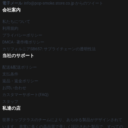
電子メール
: info@pop-smoke.store.co.jp からのツイート
会社案内
私たちについて
利用規約
プライバシーポリシー
DMCA - 著作権ポリシー
カリフォルニアSB657: サプライチェーンの透明性法
当社のサポート
配送&配送ポリシー
支払条件
返品・返金ポリシー
お問い合わせ
カスタマーサポート(FAQ)
スタッフ
私達の店
世界トップクラスのチームにより、あらゆる製品がデザインされて
います。 非常に多くの高品質で美しく設計された製品で、すべての