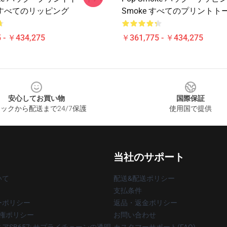
すべてのリッピング
Smoke すべてのプリントト
 - ￥434,275
￥361,775 - ￥434,275
安心してお買い物
国際保証
ックから配送まで24/7保護
使用国で提供
当社のサポート
いて
配送&配送ポリシー
支払条件
ーポリシー
返品・返金ポリシー
著作権ポリシー
お問い合わせ