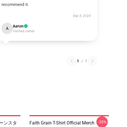
recommend it.
Sep 8, 2024
Aaron
A
Verified owner
1
/
1
-20%
ターンスタ
Faith Grain T-Shirt Official Merch