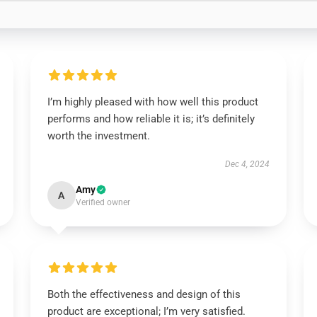
I’m highly pleased with how well this product
performs and how reliable it is; it’s definitely
worth the investment.
Dec 4, 2024
Amy
A
Verified owner
Both the effectiveness and design of this
product are exceptional; I’m very satisfied.