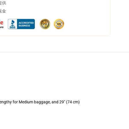
提供
返金
 lengthy for Medium baggage, and 29" (74 cm)