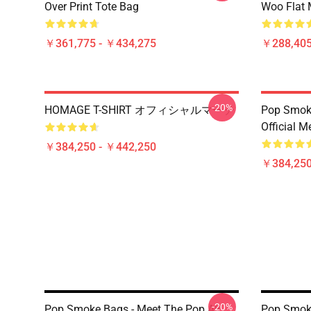
Over Print Tote Bag
Woo Flat
￥361,775 - ￥434,275
￥288,405
-20%
HOMAGE T-SHIRT オフィシャルマーチ
Pop Smoke
Official M
￥384,250 - ￥442,250
￥384,250
-20%
Pop Smoke Bags - Meet The Pop All
Pop Sm