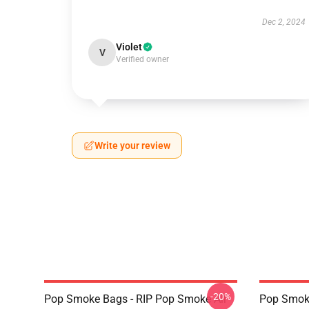
Dec 2, 2024
Violet
V
Verified owner
Write your review
-20%
Pop Smoke Bags - RIP Pop Smoke All
Pop Smoke