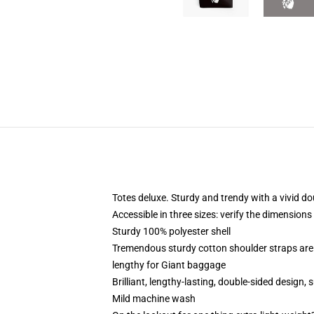
Totes deluxe. Sturdy and trendy with a vivid do
Accessible in three sizes: verify the dimension
Sturdy 100% polyester shell
Tremendous sturdy cotton shoulder straps are
lengthy for Giant baggage
Brilliant, lengthy-lasting, double-sided design,
Mild machine wash