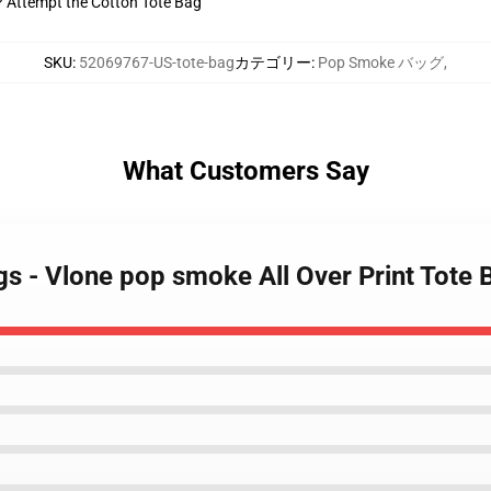
t? Attempt the Cotton Tote Bag
SKU
:
52069767-US-tote-bag
カテゴリー
:
Pop Smoke バッグ
,
What Customers Say
s - Vlone pop smoke All Over Print Tote 