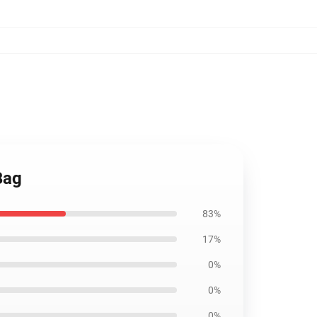
Bag
83%
17%
0%
0%
0%