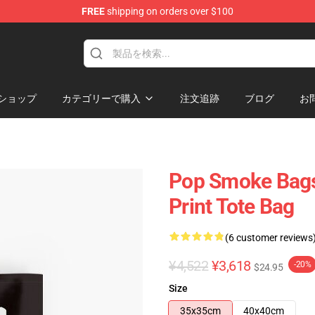
FREE
shipping on orders over $100
hop
ショップ
カテゴリーで購入
注文追跡
ブログ
お
Pop Smoke Bags
Print Tote Bag
(6 customer reviews
¥4,522
¥3,618
-20%
$24.95
Size
35x35cm
40x40cm