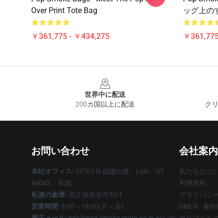
Over Print Tote Bag
ッグ上の
￥361,775 - ￥434,275
￥361,775
Footer
世界中に配送
200カ国以上に配送
クリ
お問い合わせ
会社案内
本社オフィス
: 12701 N 感謝の道、Lehi、UT
私たちにつ
84043、米国
利用規約
私達の倉庫
: 浙江省長寺市52-1
プライバシ
営業時間
: 9:00～18:00(月～金)
DMCA - 