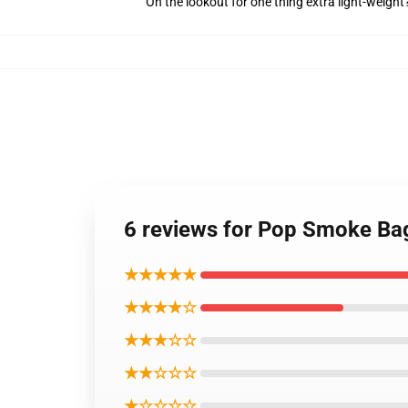
On the lookout for one thing extra light-weigh
6 reviews for Pop Smoke Bag
★★★★★
★★★★☆
★★★☆☆
★★☆☆☆
★☆☆☆☆