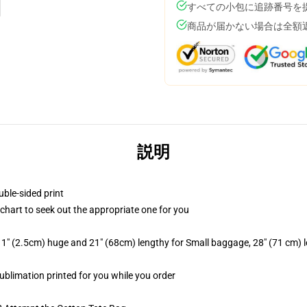
すべての小包に追跡番号を
商品が届かない場合は全額
説明
uble-sided print
s chart to seek out the appropriate one for you
 1" (2.5cm) huge and 21" (68cm) lengthy for Small baggage, 28" (71 cm)
 sublimation printed for you while you order