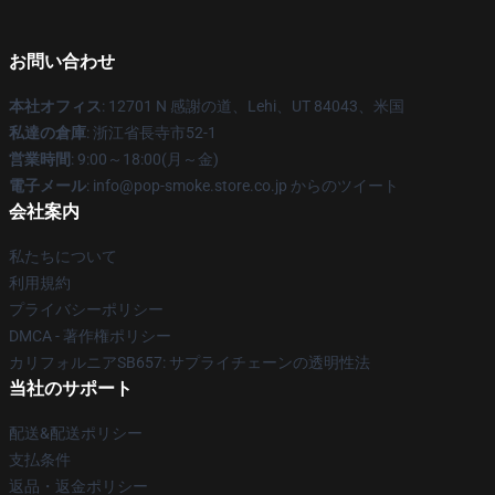
お問い合わせ
本社オフィス
: 12701 N 感謝の道、Lehi、UT 84043、米国
私達の倉庫
: 浙江省長寺市52-1
営業時間
: 9:00～18:00(月～金)
電子メール
: info@pop-smoke.store.co.jp からのツイート
会社案内
私たちについて
利用規約
プライバシーポリシー
DMCA - 著作権ポリシー
カリフォルニアSB657: サプライチェーンの透明性法
当社のサポート
配送&配送ポリシー
支払条件
返品・返金ポリシー