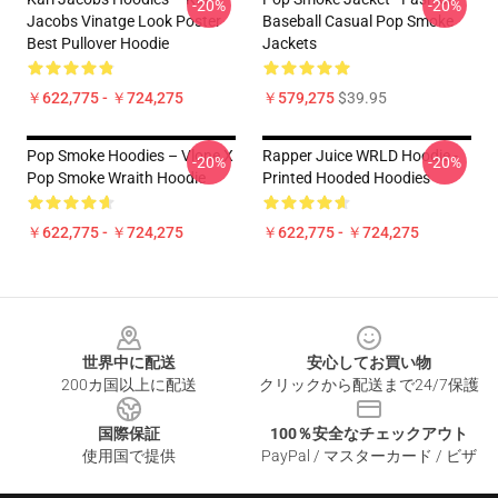
-20%
-20%
Jacobs Vinatge Look Poster
Baseball Casual Pop Smoke
Best Pullover Hoodie
Jackets
￥622,775 - ￥724,275
￥579,275
$39.95
Pop Smoke Hoodies – Vlone X
Rapper Juice WRLD Hoodie -
-20%
-20%
Pop Smoke Wraith Hoodie
Printed Hooded Hoodies
￥622,775 - ￥724,275
￥622,775 - ￥724,275
Footer
世界中に配送
安心してお買い物
200カ国以上に配送
クリックから配送まで24/7保護
国際保証
100％安全なチェックアウト
使用国で提供
PayPal / マスターカード / ビザ