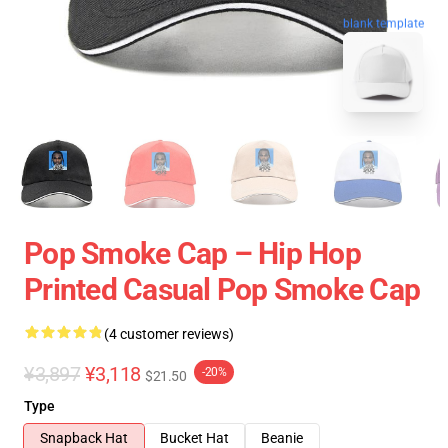
blank template
Pop Smoke Cap – Hip Hop
Printed Casual Pop Smoke Cap
(4 customer reviews)
¥3,897
¥3,118
-20%
$21.50
Type
Snapback Hat
Bucket Hat
Beanie