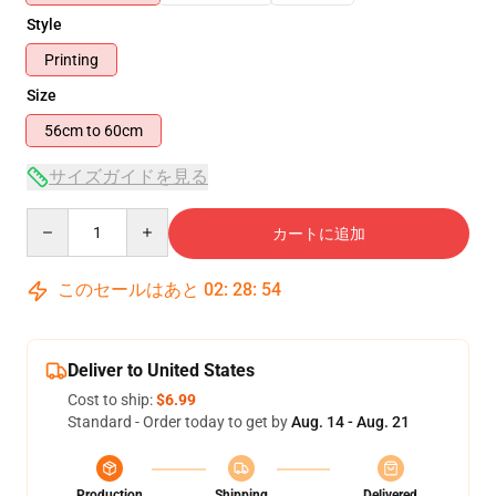
Style
Printing
Size
56cm to 60cm
サイズガイドを見る
Quantity
カートに追加
このセールはあと
02
:
28
:
53
Deliver to United States
Cost to ship:
$6.99
Standard - Order today to get by
Aug. 14 - Aug. 21
Production
Shipping
Delivered