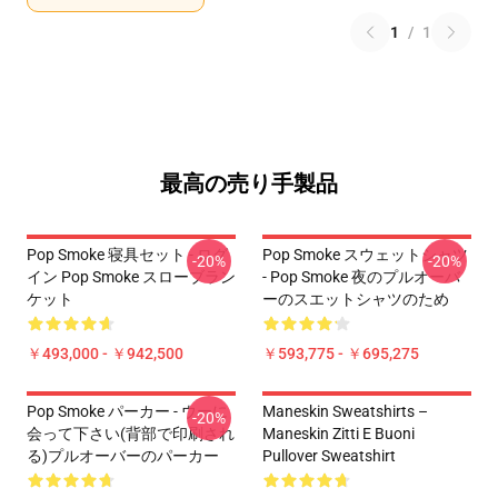
1
/
1
最高の売り手製品
Pop Smoke 寝具セット - ログ
Pop Smoke スウェットシャツ
-20%
-20%
イン Pop Smoke スローブラン
- Pop Smoke 夜のプルオーバ
ケット
ーのスエットシャツのため
￥493,000 - ￥942,500
￥593,775 - ￥695,275
Pop Smoke パーカー - ウーに
Maneskin Sweatshirts –
-20%
会って下さい(背部で印刷され
Maneskin Zitti E Buoni
る)プルオーバーのパーカー
Pullover Sweatshirt