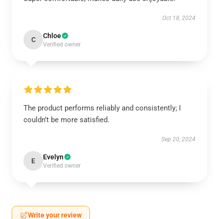
Oct 18, 2024
Chloe
C
Verified owner
The product performs reliably and consistently; I
couldn’t be more satisfied.
Sep 20, 2024
Evelyn
E
Verified owner
Write your review