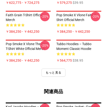
￥622,775 - ￥724,275
￥579,275
$39.95
Faith Grain T-Shirt Official
Pop Smoke X Vlone Faith T-
-20%
-20%
Merch
Shirt Official Merch
￥384,250 - ￥442,250
￥384,250 - ￥442,250
Pop Smoke X Vlone The Woo
Tubbo Hoodies – Tubbo
-20%
T-Shirt White Official Merch
Moment Classic Hoodie
￥384,250 - ￥442,250
￥564,775
$38.95
もっと見る
関連商品
Karl Jacobs Hoodies – Karl
Pop Smoke Jacket - Fashion