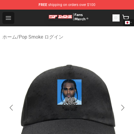
FREE
shipping on orders over $100
Pop Smoke Store - Official Pop Smoke Merchandise Sho
Open menu
ホーム
/
Pop Smoke ログイン