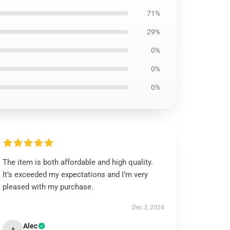
71%
29%
0%
0%
0%
The item is both affordable and high quality.
It’s exceeded my expectations and I’m very
pleased with my purchase.
Dec 3, 2024
Alec