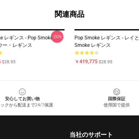
関連商品
-20%
ke レギンス - Pop Smoke ミー
Pop Smoke レギンス - レイと
ウー・レギンス
Smoke レギンス
5
￥419,775
$28.95
$28.95
安心してお買い物
国際保証
ックから配送まで24/7保護
使用国で提供
当社のサポート