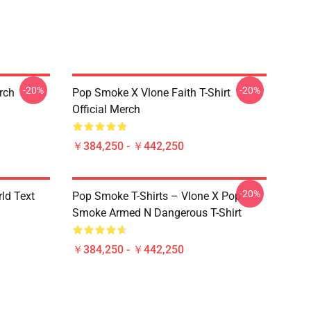
-20%
-20%
erch
Pop Smoke X Vlone Faith T-Shirt
Official Merch
￥384,250 - ￥442,250
-20%
rld Text
Pop Smoke T-Shirts – Vlone X Pop
Smoke Armed N Dangerous T-Shirt
￥384,250 - ￥442,250