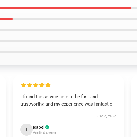
I found the service here to be fast and
trustworthy, and my experience was fantastic.
Dec 4, 2024
Isabel
I
Verified owner