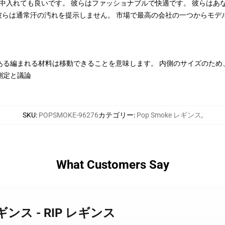
は、一日中入れても良いです。 彼らはファッショナブルで快適です。 彼ら
、彼らは通常汗の汚れを提示しません。 市場で最高の会社の一つからモ
ある編まれる材料は移動できることを意味します。 内側のサイズのため
測定と議論
SKU
:
POPSMOKE-96276
カテゴリー
:
Pop Smoke レギンス
,
What Customers Say
e レギンス - RIP レギンス