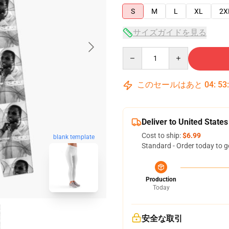
S
M
L
XL
2X
サイズガイドを見る
Quantity
このセールはあと
04
:
53
Deliver to United States
Cost to ship:
$6.99
blank template
Standard - Order today to g
Production
Today
安全な取引