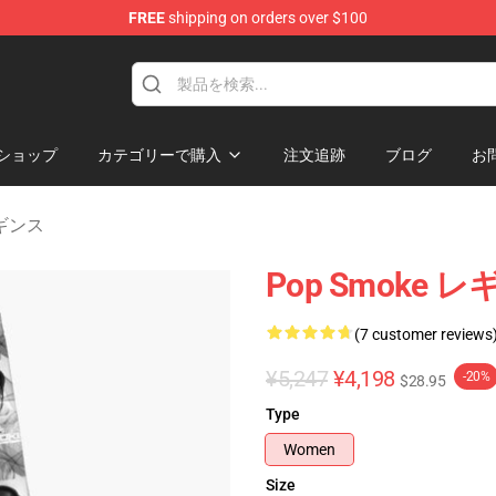
FREE
shipping on orders over $100
hop
ショップ
カテゴリーで購入
注文追跡
ブログ
お
レギンス
Pop Smoke レ
(7 customer reviews
¥5,247
¥4,198
-20%
$28.95
Type
Women
Size