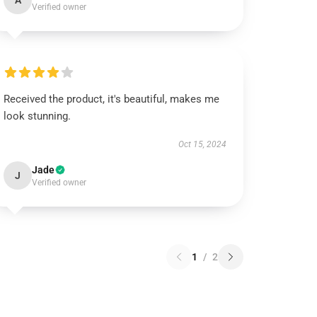
A
Verified owner
Received the product, it's beautiful, makes me
look stunning.
Oct 15, 2024
Jade
J
Verified owner
1
/
2