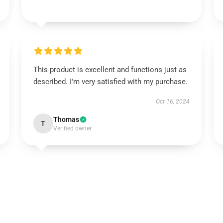
This product is excellent and functions just as
described. I'm very satisfied with my purchase.
Oct 16, 2024
Thomas
T
Verified owner