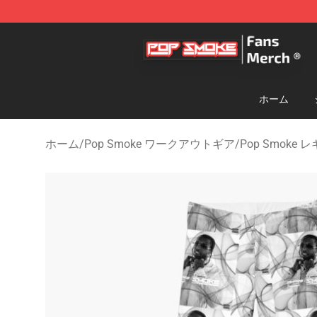
Pop Smoke Store - Official Pop Smoke Merchandise S
ホーム
ホーム
/
Pop Smoke ワークアウトギア
/
Pop Smoke 