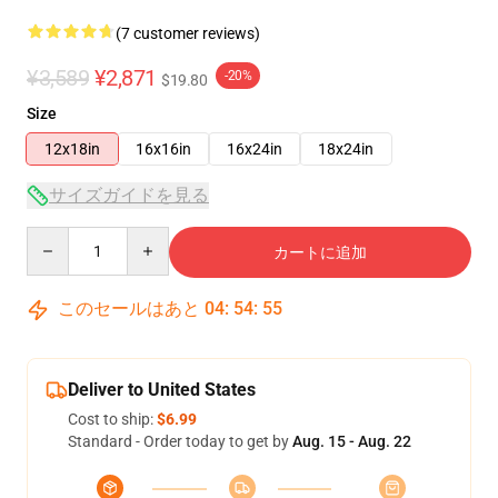
(7 customer reviews)
¥3,589
¥2,871
-20%
$19.80
Size
12x18in
16x16in
16x24in
18x24in
サイズガイドを見る
Quantity
カートに追加
このセールはあと
04
:
54
:
54
Deliver to United States
Cost to ship:
$6.99
Standard - Order today to get by
Aug. 15 - Aug. 22