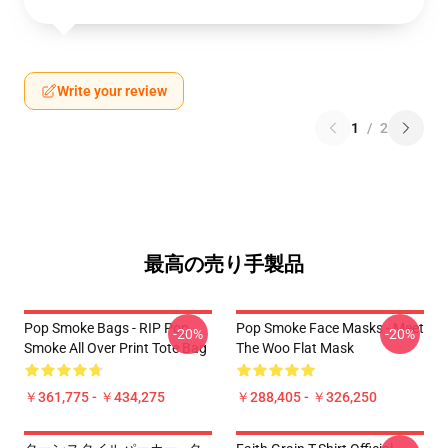
Write your review
1
/
2
最高の売り手製品
Pop Smoke Bags - RIP Pop
Pop Smoke Face Masks - Meet
-20%
-20%
Smoke All Over Print Tote Bag
The Woo Flat Mask
￥361,775 - ￥434,275
￥288,405 - ￥326,250