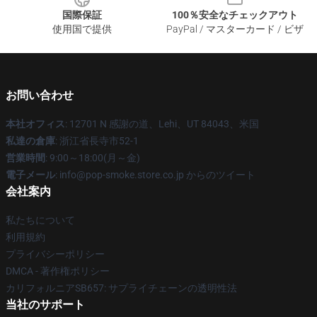
国際保証
100％安全なチェックアウト
使用国で提供
PayPal / マスターカード / ビザ
お問い合わせ
本社オフィス
: 12701 N 感謝の道、Lehi、UT 84043、米国
私達の倉庫
: 浙江省長寺市52-1
営業時間
: 9:00～18:00(月～金)
電子メール
: info@pop-smoke.store.co.jp からのツイート
会社案内
私たちについて
利用規約
プライバシーポリシー
DMCA - 著作権ポリシー
カリフォルニアSB657: サプライチェーンの透明性法
当社のサポート