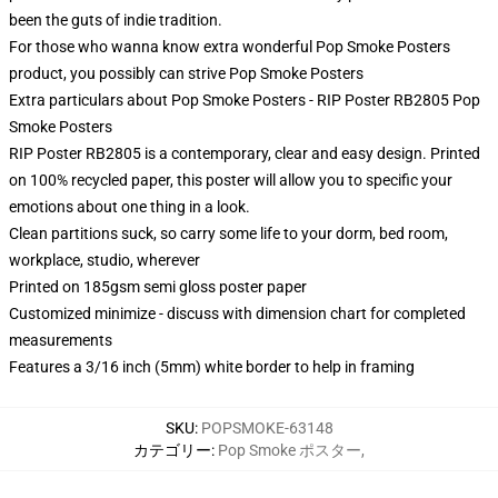
been the guts of indie tradition.
For those who wanna know extra wonderful Pop Smoke Posters
product, you possibly can strive
Pop Smoke Posters
Extra particulars about Pop Smoke Posters - RIP Poster RB2805 Pop
Smoke Posters
RIP Poster RB2805 is a contemporary, clear and easy design. Printed
on 100% recycled paper, this poster will allow you to specific your
emotions about one thing in a look.
Clean partitions suck, so carry some life to your dorm, bed room,
workplace, studio, wherever
Printed on 185gsm semi gloss poster paper
Customized minimize - discuss with dimension chart for completed
measurements
Features a 3/16 inch (5mm) white border to help in framing
SKU
:
POPSMOKE-63148
カテゴリー
:
Pop Smoke ポスター
,