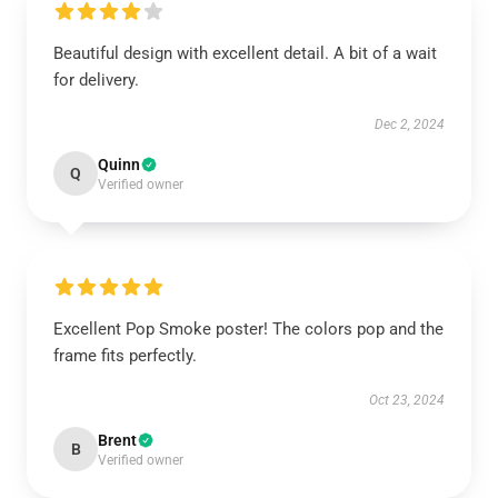
Beautiful design with excellent detail. A bit of a wait
for delivery.
Dec 2, 2024
Quinn
Q
Verified owner
Excellent Pop Smoke poster! The colors pop and the
frame fits perfectly.
Oct 23, 2024
Brent
B
Verified owner