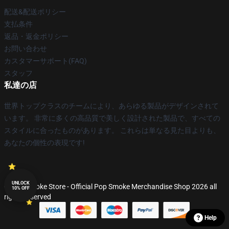
配送&配送ポリシー
支払条件
返品・返金ポリシー
お問い合わせ
カスタマーサポート(FAQ)
スタッフ
私達の店
世界トップクラスのチームにより、あらゆる製品がデザインされて
います。 非常に多くの高品質で美しく設計された製品で、すべての
スタイルに合ったものがあります。 これらは単なる見た目よりも、
あなたの個性の表現です!
UNLOCK
© Pop Smoke Store - Official Pop Smoke Merchandise Shop 2026 all
10% OFF
rights reserved
Help