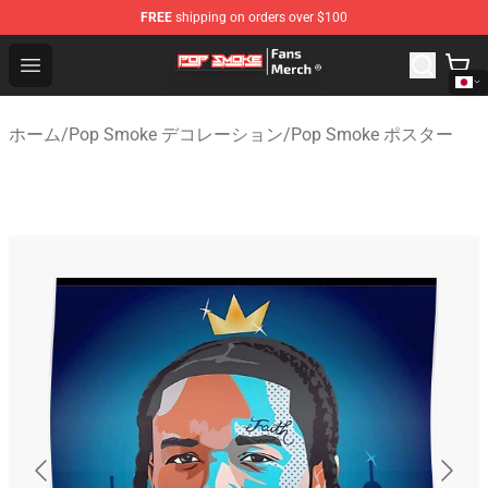
FREE
shipping on orders over $100
Pop Smoke Store - Official Pop Smoke Merchandise Sho
Open menu
ホーム
/
Pop Smoke デコレーション
/
Pop Smoke ポスター