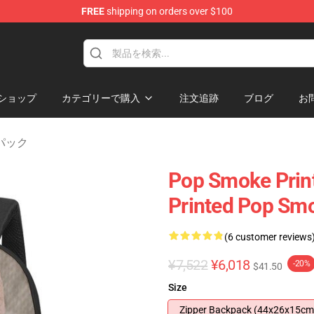
FREE
shipping on orders over $100
hop
ショップ
カテゴリーで購入
注文追跡
ブログ
お
クパック
Pop Smoke Prin
Printed Pop Sm
(6 customer reviews
¥7,522
¥6,018
-20%
$41.50
Size
Zipper Backpack (44x26x15cm