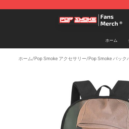
Pop Smoke Store - Official Pop Smoke Merchandise S
ホーム
ホーム
/
Pop Smoke アクセサリー
/
Pop Smoke バッ