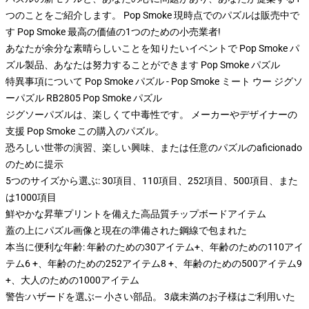
つのことをご紹介します。 Pop Smoke 現時点でのパズルは販売中で
す Pop Smoke 最高の価値の1つのための小売業者!
あなたが余分な素晴らしいことを知りたいイベントで Pop Smoke パ
ズル製品、あなたは努力することができます
Pop Smoke パズル
特異事項について Pop Smoke パズル - Pop Smoke ミート ウー ジグソ
ーパズル RB2805 Pop Smoke パズル
ジグソーパズルは、楽しくて中毒性です。 メーカーやデザイナーの
支援 Pop Smoke この購入のパズル。
恐ろしい世帯の演習、楽しい興味、または任意のパズルのaficionado
のために提示
5つのサイズから選ぶ: 30項目、110項目、252項目、500項目、また
は1000項目
鮮やかな昇華プリントを備えた高品質チップボードアイテム
蓋の上にパズル画像と現在の準備された鋼線で包まれた
本当に便利な年齢: 年齢のための30アイテム+、年齢のための110アイ
テム6 +、年齢のための252アイテム8 +、年齢のための500アイテム9
+、大人のための1000アイテム
警告:ハザードを選ぶ— 小さい部品。 3歳未満のお子様はご利用いた