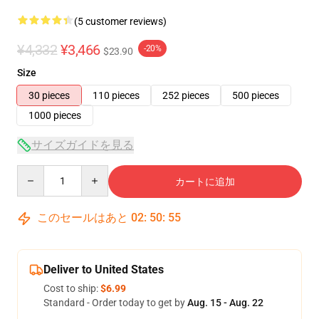
(5 customer reviews)
¥4,332
¥3,466
-20%
$23.90
Size
30 pieces
110 pieces
252 pieces
500 pieces
1000 pieces
サイズガイドを見る
Quantity
カートに追加
このセールはあと
02
:
50
:
54
Deliver to United States
Cost to ship:
$6.99
Standard - Order today to get by
Aug. 15 - Aug. 22