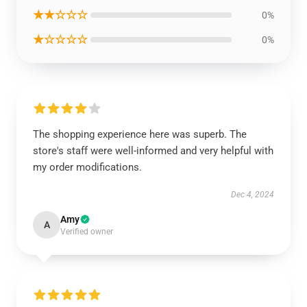
★★☆☆☆
0%
★☆☆☆☆
0%
The shopping experience here was superb. The
store's staff were well-informed and very helpful with
my order modifications.
Dec 4, 2024
Amy
A
Verified owner