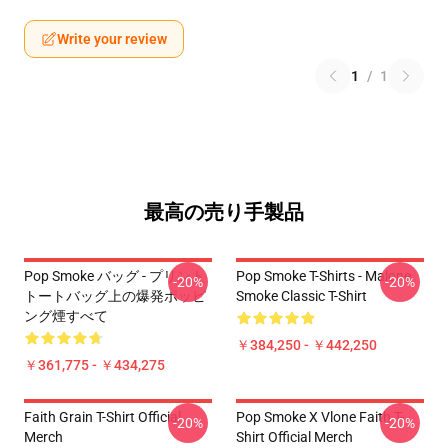
Write your review
1
/
1
最高の売り手製品
Pop Smoke バッグ - プリント
Pop Smoke T-Shirts - Malone
-20%
-20%
トートバッグ上の爆発ポッピ
Smoke Classic T-Shirt
ング煙すべて
￥384,250 - ￥442,250
￥361,775 - ￥434,275
Faith Grain T-Shirt Official
Pop Smoke X Vlone Faith T-
-20%
-20%
Merch
Shirt Official Merch