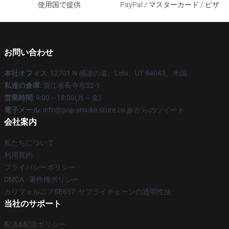
使用国で提供
PayPal / マスターカード / ビザ
お問い合わせ
本社オフィス
: 12701 N 感謝の道、Lehi、UT 84043、米国
私達の倉庫
: 浙江省長寺市52-1
営業時間
: 9:00～18:00(月～金)
電子メール
: info@pop-smoke.store.co.jp からのツイート
会社案内
私たちについて
利用規約
プライバシーポリシー
DMCA - 著作権ポリシー
カリフォルニアSB657: サプライチェーンの透明性法
当社のサポート
配送&配送ポリシー