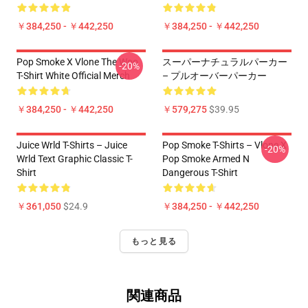
￥384,250 - ￥442,250
￥384,250 - ￥442,250
Pop Smoke X Vlone The Woo
スーパーナチュラルパーカー
-20%
T-Shirt White Official Merch
– プルオーバーパーカー
￥384,250 - ￥442,250
￥579,275
$39.95
Juice Wrld T-Shirts – Juice
Pop Smoke T-Shirts – Vlone X
-20%
Wrld Text Graphic Classic T-
Pop Smoke Armed N
Shirt
Dangerous T-Shirt
￥361,050
$24.9
￥384,250 - ￥442,250
もっと見る
関連商品