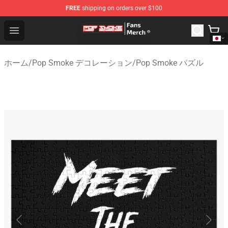
FREE
shipping on orders over $100
Pop Smoke Store - Official Pop Smoke Merchandise Sho
Open menu
ホーム
/
Pop Smoke デコレーション
/
Pop Smoke パズル