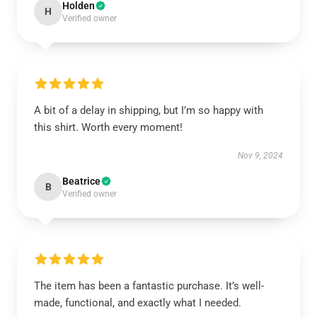
Holden
H
Verified owner
A bit of a delay in shipping, but I’m so happy with
this shirt. Worth every moment!
Nov 9, 2024
Beatrice
B
Verified owner
The item has been a fantastic purchase. It’s well-
made, functional, and exactly what I needed.