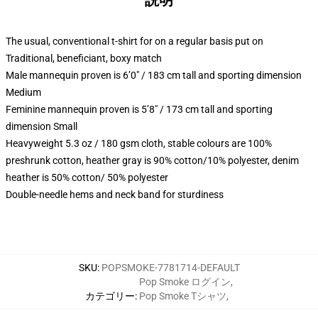
説明
The usual, conventional t-shirt for on a regular basis put on
Traditional, beneficiant, boxy match
Male mannequin proven is 6’0″ / 183 cm tall and sporting dimension
Medium
Feminine mannequin proven is 5’8″ / 173 cm tall and sporting
dimension Small
Heavyweight 5.3 oz / 180 gsm cloth, stable colours are 100%
preshrunk cotton, heather gray is 90% cotton/10% polyester, denim
heather is 50% cotton/ 50% polyester
Double-needle hems and neck band for sturdiness
SKU
:
POPSMOKE-7781714-DEFAULT
Pop Smoke ログイン
,
カテゴリー
:
Pop Smoke Tシャツ
,