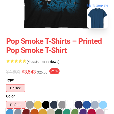
blank template
Pop Smoke T-Shirts – Printed
Pop Smoke T-Shirt
(4 customer reviews)
¥4,803
¥3,843
-20%
$26.50
Type
Unisex
Color
Default