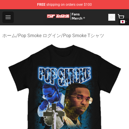
FREE
shipping on orders over $100
Pop Smoke Store - Official Pop Smoke Merchandise Sho
Open menu
ホーム
/
Pop Smoke ログイン
/
Pop Smoke Tシャツ