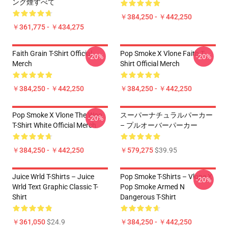
ング煙すべて
￥384,250 - ￥442,250
￥361,775 - ￥434,275
Faith Grain T-Shirt Official
Pop Smoke X Vlone Faith T-
-20%
-20%
Merch
Shirt Official Merch
￥384,250 - ￥442,250
￥384,250 - ￥442,250
Pop Smoke X Vlone The Woo
スーパーナチュラルパーカー
-20%
T-Shirt White Official Merch
– プルオーバーパーカー
￥384,250 - ￥442,250
￥579,275
$39.95
Juice Wrld T-Shirts – Juice
Pop Smoke T-Shirts – Vlone X
-20%
Wrld Text Graphic Classic T-
Pop Smoke Armed N
Shirt
Dangerous T-Shirt
￥361,050
$24.9
￥384,250 - ￥442,250