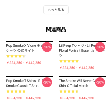
もっと見る
関連商品
Pop Smoke X Vlone 王 の Ny T
Lil Peep Tシャツ - Lil Peep
-20%
-20%
シャツ 公式サイト
Floral Portrait Essential Tシャ
ツ
￥384,250 - ￥442,250
￥384,250 - ￥442,250
Pop Smoke T-Shirts - RIP Pop
The Smoke Will Never Clear T-
-20%
-20%
Smoke Classic T-Shirt
Shirt Official Merch
￥384,250 - ￥442,250
￥384,250 - ￥442,250