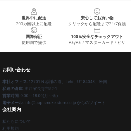
Footer
世界中に配送
安心してお買い物
200カ国以上に配送
クリックから配送まで24/7保護
国際保証
100％安全なチェックアウト
使用国で提供
PayPal / マスターカード / ビザ
お問い合わせ
本社オフィス
: 12701 N 感謝の道、Lehi、UT 84043、米国
私達の倉庫
: 浙江省長寺市52-1
営業時間
: 9:00～18:00(月～金)
電子メール
: info@pop-smoke.store.co.jp からのツイート
会社案内
私たちについて
利用規約