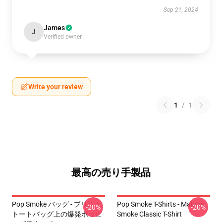
Sep 21, 2024
James
J
Verified owner
Write your review
1
/
1
最高の売り手製品
Pop Smoke バッグ - プリント
Pop Smoke T-Shirts - Malone
-20%
-20%
トートバッグ上の爆発ポッピ
Smoke Classic T-Shirt