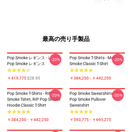
最高の売り手製品
Pop Smoke レギンス - レイと
Pop Smoke T-Shirts - Malone
-20%
-20%
Pop Smoke レギンス
Smoke Classic T-Shirt
￥419,775
$28.95
￥384,250 - ￥442,250
Pop Smoke T-Shirts - RIP Pop
Pop Smoke Sweatshirts - RIP
-20%
-20%
Smoke Tshirt, RIP Pop Smoke
Pop Smoke Pullover
Hoodie Classic T-Shirt
Sweatshirt
￥384,250 - ￥442,250
￥593,775 - ￥695,275