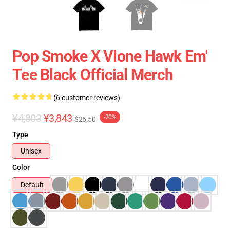
Pop Smoke X Vlone Hawk Em'
Tee Black Official Merch
(6 customer reviews)
¥4,803
¥3,843
-20%
$26.50
Type
Unisex
Color
Default