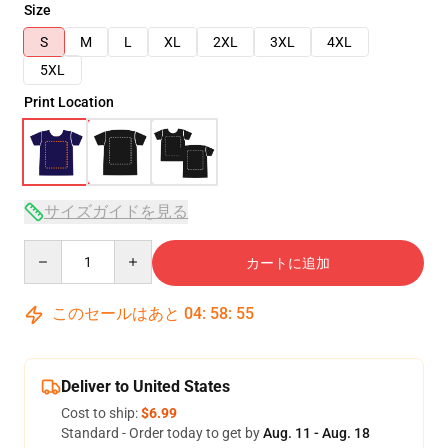
Size
S
M
L
XL
2XL
3XL
4XL
5XL
Print Location
サイズガイドを見る
Quantity
カートに追加
このセールはあと
04
:
58
:
54
Deliver to United States
Cost to ship:
$6.99
Standard - Order today to get by
Aug. 11 - Aug. 18