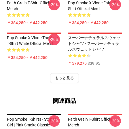
Faith Grain T-Shirt Official
Pop Smoke X Vlone Faith T-
-20%
-20%
Merch
Shirt Official Merch
￥384,250 - ￥442,250
￥384,250 - ￥442,250
Pop Smoke X Vlone The Woo
スーパーナチュラルスウェッ
-20%
T-Shirt White Official Merch
トシャツ - スーパーナチュラ
ルスウェットシャツ
￥384,250 - ￥442,250
￥579,275
$39.95
もっと見る
関連商品
Pop Smoke T-Shirts - Stoner
Faith Grain T-Shirt Official
-20%
-20%
Girl | Pink Smoke Classic T-
Merch