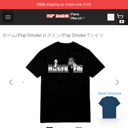
FREE
shipping on orders over $100
Pop Smoke Store - Official Pop Smoke Merchandise Sho
Open menu
ホーム
/
Pop Smoke ログイン
/
Pop Smoke Tシャツ
blank template