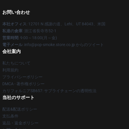
お問い合わせ
本社オフィス
: 12701 N 感謝の道、Lehi、UT 84043、米国
私達の倉庫
: 浙江省長寺市52-1
営業時間
: 9:00～18:00(月～金)
電子メール
: info@pop-smoke.store.co.jp からのツイート
会社案内
私たちについて
利用規約
プライバシーポリシー
DMCA - 著作権ポリシー
カリフォルニアSB657: サプライチェーンの透明性法
当社のサポート
配送&配送ポリシー
支払条件
返品・返金ポリシー