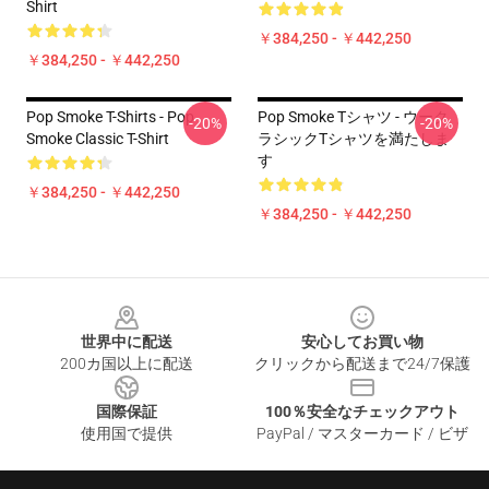
Shirt
￥384,250 - ￥442,250
￥384,250 - ￥442,250
Pop Smoke T-Shirts - Pop
Pop Smoke Tシャツ - ウーク
-20%
-20%
Smoke Classic T-Shirt
ラシックTシャツを満たしま
す
￥384,250 - ￥442,250
￥384,250 - ￥442,250
Footer
世界中に配送
安心してお買い物
200カ国以上に配送
クリックから配送まで24/7保護
国際保証
100％安全なチェックアウト
使用国で提供
PayPal / マスターカード / ビザ