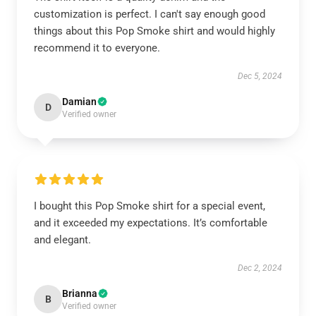
customization is perfect. I can't say enough good
things about this Pop Smoke shirt and would highly
recommend it to everyone.
Dec 5, 2024
Damian
D
Verified owner
I bought this Pop Smoke shirt for a special event,
and it exceeded my expectations. It’s comfortable
and elegant.
Dec 2, 2024
Brianna
B
Verified owner