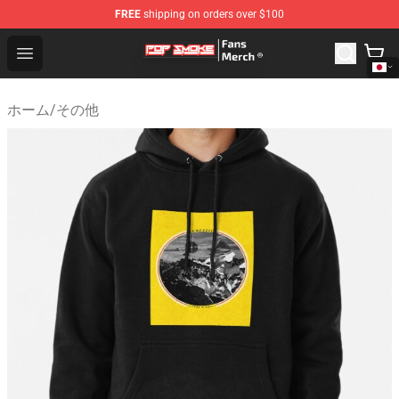
FREE
shipping on orders over $100
Pop Smoke Store - Official Pop Smoke Merchandise Sho
Open menu
ホーム
/
その他