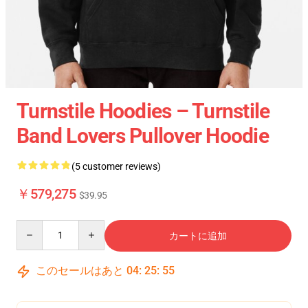
Turnstile Hoodies – Turnstile
Band Lovers Pullover Hoodie
(5 customer reviews)
￥579,275
$39.95
Quantity
カートに追加
このセールはあと
04
:
25
:
54