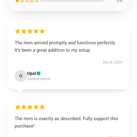
★☆☆☆☆
0%
The item arrived promptly and functions perfectly.
It’s been a great addition to my setup.
Dec 8, 2024
Opal
O
Verified owner
The item is exactly as described. Fully support this
purchase!