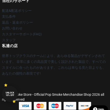
当社のサポート
配送&配送ポリシー
支払条件
返品・返金ポリシー
お問い合わせ
カスタマーサポート(FAQ)
スタッフ
私達の店
世界トップクラスのチームにより、あらゆる製品がデザインされて
います。 非常に多くの高品質で美しく設計された製品で、すべての
スタイルに合ったものがあります。 これらは単なる見た目よりも、
あなたの個性の表現です!
UNLOCK
© Pop Smoke Store - Official Pop Smoke Merchandise Shop 2026 all
10% OFF
rights reserved
Help