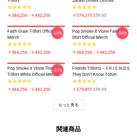
T-Shirt
Jacket Unisex Clothes
￥384,250 - ￥442,250
￥579,275
$39.95
Faith Grain T-Shirt Official
Pop Smoke X Vlone Faith T-
-20%
-20%
Merch
Shirt Official Merch
￥384,250 - ￥442,250
￥384,250 - ￥442,250
Pop Smoke X Vlone The Woo
Friends T-Shirts – F.R.I.E.N.D.S
-20%
T-Shirt White Official Merch
They Don’t Know T-Shirt
￥384,250 - ￥442,250
￥579,855
$39.99
もっと見る
関連商品