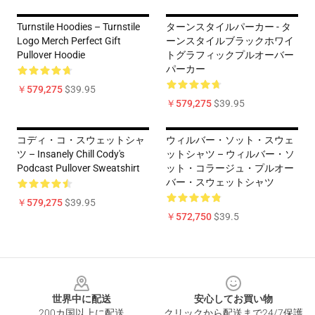
Turnstile Hoodies – Turnstile
ターンスタイルパーカー - タ
Logo Merch Perfect Gift
ーンスタイルブラックホワイ
Pullover Hoodie
トグラフィックプルオーバー
パーカー
￥579,275
$39.95
￥579,275
$39.95
コディ・コ・スウェットシャ
ウィルバー・ソット・スウェ
ツ – Insanely Chill Cody's
ットシャツ – ウィルバー・ソ
Podcast Pullover Sweatshirt
ット・コラージュ・プルオー
バー・スウェットシャツ
￥579,275
$39.95
￥572,750
$39.5
Footer
世界中に配送
安心してお買い物
200カ国以上に配送
クリックから配送まで24/7保護