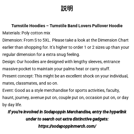
説明
Turnstile Hoodies – Turnstile Band Lovers Pullover Hoodie
Materials: Poly cotton mix
Dimension: From S to 5XL.
Please take a look at the Dimension Chart
earlier than shopping for. It’s higher to order 1 or 2 sizes up than your
regular dimension for a extra snug feeling.
Design: Our hoodies are designed with lengthy sleeves, entrance
massive pocket to maintain your palms heat or carry stuff.
Present concept: This might be an excellent shock on your individual,
mates, classmates, and so on.
Event: Good as a style merchandise for sports activities, faculty,
haunt, journey, avenue put on, couple put on, occasion put on, or day
by day life.
If you're involved in Sodapoppin Merchandise, entry the hyperlink
under to search out extra distinctive gadgets:
https://sodapoppinmerch.com/