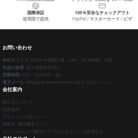
国際保証
100％安全なチェックアウト
使用国で提供
PayPal / マスターカード / ビザ
お問い合わせ
本社オフィス
: 12701 N 感謝の道、Lehi、UT 84043、米国
私達の倉庫
: 浙江省長寺市52-1
営業時間
: 9:00～18:00(月～金)
電子メール
: info@pop-smoke.store.co.jp からのツイート
会社案内
私たちについて
利用規約
プライバシーポリシー
DMCA - 著作権ポリシー
カリフォルニアSB657: サプライチェーンの透明性法