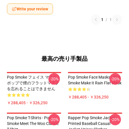
Write your review
1
/
1
最高の売り手製品
Pop Smoke フェイス マスク -
Pop Smoke Face Masks - Pop
-20%
-20%
ポップで煙のフラットマスク
Smoke Make It Rain Flat Mask
を忘れることはできません
￥288,405 - ￥326,250
￥288,405 - ￥326,250
Pop Smoke T-Shirts - Pop
Rapper Pop Smoke Jacket -
-20%
-20%
Smoke Meet The Woo Classic
Printed Baseball Casual