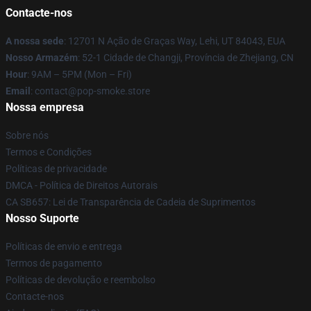
Contacte-nos
A nossa sede
: 12701 N Ação de Graças Way, Lehi, UT 84043, EUA
Nosso Armazém
: 52-1 Cidade de Changji, Província de Zhejiang, CN
Hour
: 9AM – 5PM (Mon – Fri)
Email
: contact@pop-smoke.store
Nossa empresa
Sobre nós
Termos e Condições
Políticas de privacidade
DMCA - Política de Direitos Autorais
CA SB657: Lei de Transparência de Cadeia de Suprimentos
Nosso Suporte
Políticas de envio e entrega
Termos de pagamento
Políticas de devolução e reembolso
Contacte-nos