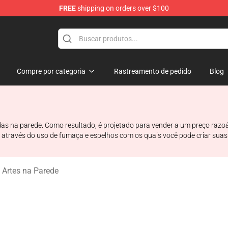
FREE
shipping on orders over $100
hop
Compre por categoria
Rastreamento de pedido
Blog
as na parede. Como resultado, é projetado para vender a um preço razo
vel através do uso de fumaça e espelhos com os quais você pode criar su
Artes na Parede