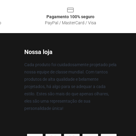
Pagamento 100% seguro
o
PayPal / MasterCard / Visa
Nossa loja
Cada produto foi cuidadosamente projetado pela
nossa equipe de classe mundial. Com tantos
produtos de alta qualidade e belamente
projetados, há algo para se adequar a cada
estilo. Estes são mais do que apenas olhares,
eles são uma representação de sua
personalidade única!