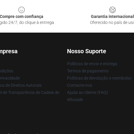
Compre com confiança
Garantia internacional
gido 24/7, do clique à entrega
Oferecido no país de us
mpresa
Nosso Suporte
Políticas de envio e entrega
ndições
Termos de pagamento
privacidade
Políticas de devolução e reembolso
ca de Direitos Autorais
Contacte-nos
i de Transparência de Cadeia de
Ajuda ao cliente (FAQ)
Whosale