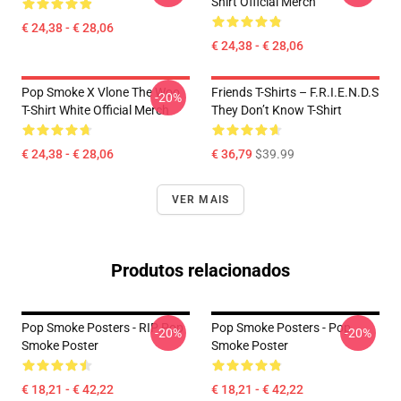
Shirt Official Merch
€ 24,38 - € 28,06
€ 24,38 - € 28,06
Pop Smoke X Vlone The Woo
Friends T-Shirts – F.R.I.E.N.D.S
-20%
T-Shirt White Official Merch
They Don’t Know T-Shirt
€ 24,38 - € 28,06
€ 36,79
$39.99
VER MAIS
Produtos relacionados
Pop Smoke Posters - RIP Pop
Pop Smoke Posters - Pop
-20%
-20%
Smoke Poster
Smoke Poster
€ 18,21 - € 42,22
€ 18,21 - € 42,22