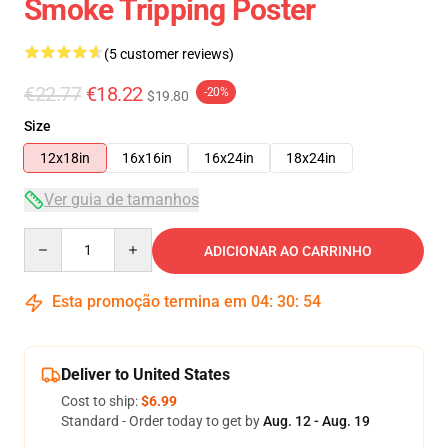
Smoke Tripping Poster
(5 customer reviews)
€22.77
€18.22
-20%
$19.80
Size
12x18in
16x16in
16x24in
18x24in
Ver guia de tamanhos
Quantity
ADICIONAR AO CARRINHO
Esta promoção termina em
04
:
30
:
54
Deliver to United States
Cost to ship:
$6.99
Standard - Order today to get by
Aug. 12 - Aug. 19