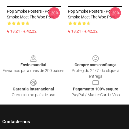
Pop Smoke Posters - Pop
Pop Smoke Posters - Pop
-20%
-20%
Smoke Meet The Woo Poster
Smoke Meet The Woo Poster
€ 18,21 - € 42,22
€ 18,21 - € 42,22
Footer
Envio mundial
Compre com confiança
Enviamos para mais de 200 países
Protegido 24/7, do clique à
entrega
Garantia internacional
Pagamento 100% seguro
Oferecido no país de uso
PayPal / MasterCard / Visa
Contacte-nos