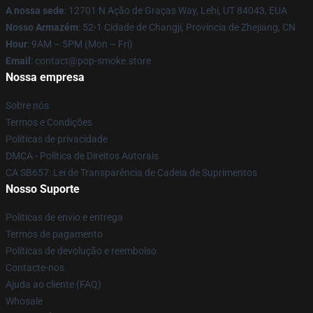
A nossa sede
: 12701 N Ação de Graças Way, Lehi, UT 84043, EUA
Nosso Armazém
: 52-1 Cidade de Changji, Província de Zhejiang, CN
Hour
: 9AM – 5PM (Mon – Fri)
Email
: contact@pop-smoke.store
Nossa empresa
Sobre nós
Termos e Condições
Políticas de privacidade
DMCA - Política de Direitos Autorais
CA SB657: Lei de Transparência de Cadeia de Suprimentos
Nosso Suporte
Políticas de envio e entrega
Termos de pagamento
Políticas de devolução e reembolso
Contacte-nos
Ajuda ao cliente (FAQ)
Whosale