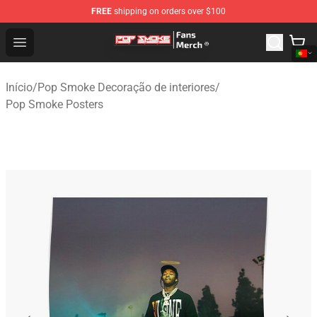
FREE
shipping on orders over $100
Pop Smoke Store - Official Pop Smoke Merchandise Sho
Open menu
Início
/
Pop Smoke Decoração de interiores
/
Pop Smoke Posters