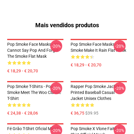
Mais vendidos produtos
Pop Smoke Face Masks - You
Pop Smoke Face Masks - Pop
-20%
-20%
Cannot Say Pop And Forget
Smoke Make It Rain Flat Mask
The Smoke Flat Mask
€ 18,29 - € 20,70
€ 18,29 - € 20,70
Pop Smoke T-Shirts - Pop
Rapper Pop Smoke Jacket -
-20%
-20%
Smoke Meet The Woo Classic
Printed Baseball Casual
T-Shirt
Jacket Unisex Clothes
€ 24,38 - € 28,06
€ 36,75
$39.95
Fé Grão T-Shirt Oficial Merch
Pop Smoke X Vlone Faith T-
-20%
-20%