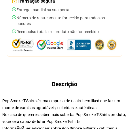
Transação segura
Entrega mundial na sua porta
Número de rastreamento fornecido para todos os
pacotes
Reembolso total se o produto não for recebido
Descrição
Pop Smoke T-Shirts é uma empresa de t-shirt bem-liked que faz um
monte de camisas agradáveis, coloridas e autênticas.
No caso de quereres saber mais soberba Pop Smoke T-Shirts produto,
você será capaz de lutar
Pop Smoke T-shirts
InformaÃ§Ãμes adicionais sobre Pop Smoke T-Shirts - xaty tem a