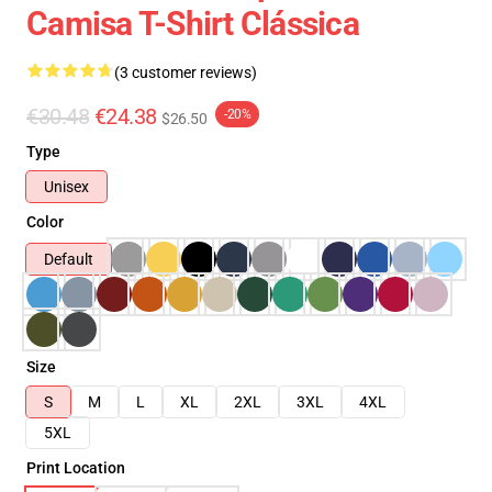
Camisa T-Shirt Clássica
(3 customer reviews)
€30.48
€24.38
-20%
$26.50
Type
Unisex
Color
Default
Size
S
M
L
XL
2XL
3XL
4XL
5XL
Print Location