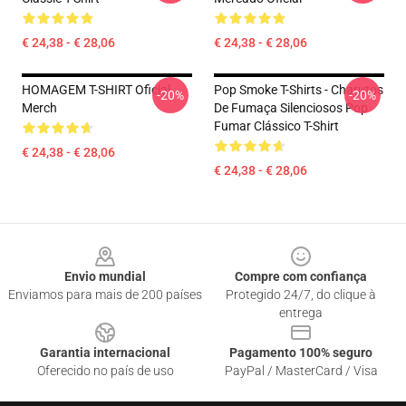
€ 24,38 - € 28,06
€ 24,38 - € 28,06
HOMAGEM T-SHIRT Oficial
Pop Smoke T-Shirts - Charutos
-20%
-20%
Merch
De Fumaça Silenciosos Pop
Fumar Clássico T-Shirt
€ 24,38 - € 28,06
€ 24,38 - € 28,06
Footer
Envio mundial
Compre com confiança
Enviamos para mais de 200 países
Protegido 24/7, do clique à
entrega
Garantia internacional
Pagamento 100% seguro
Oferecido no país de uso
PayPal / MasterCard / Visa