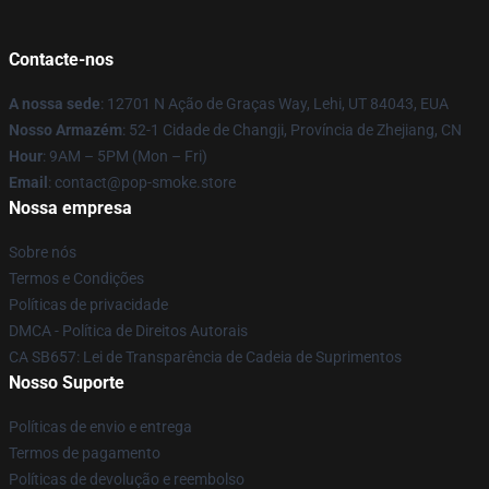
Contacte-nos
A nossa sede
: 12701 N Ação de Graças Way, Lehi, UT 84043, EUA
Nosso Armazém
: 52-1 Cidade de Changji, Província de Zhejiang, CN
Hour
: 9AM – 5PM (Mon – Fri)
Email
: contact@pop-smoke.store
Nossa empresa
Sobre nós
Termos e Condições
Políticas de privacidade
DMCA - Política de Direitos Autorais
CA SB657: Lei de Transparência de Cadeia de Suprimentos
Nosso Suporte
Políticas de envio e entrega
Termos de pagamento
Políticas de devolução e reembolso