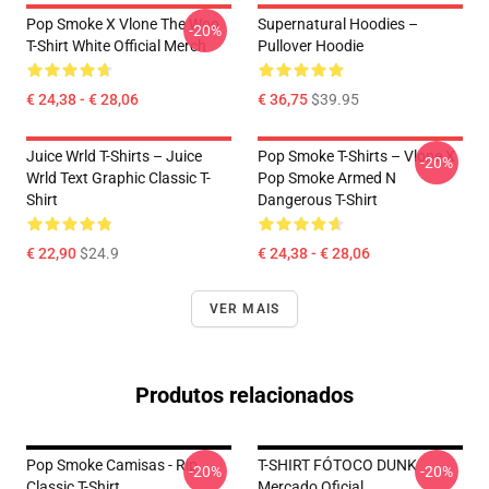
Pop Smoke X Vlone The Woo
Supernatural Hoodies –
-20%
T-Shirt White Official Merch
Pullover Hoodie
€ 24,38 - € 28,06
€ 36,75
$39.95
Juice Wrld T-Shirts – Juice
Pop Smoke T-Shirts – Vlone X
-20%
Wrld Text Graphic Classic T-
Pop Smoke Armed N
Shirt
Dangerous T-Shirt
€ 22,90
$24.9
€ 24,38 - € 28,06
VER MAIS
Produtos relacionados
Pop Smoke Camisas - Rip
T-SHIRT FÓTOCO DUNK
-20%
-20%
Classic T-Shirt
Mercado Oficial