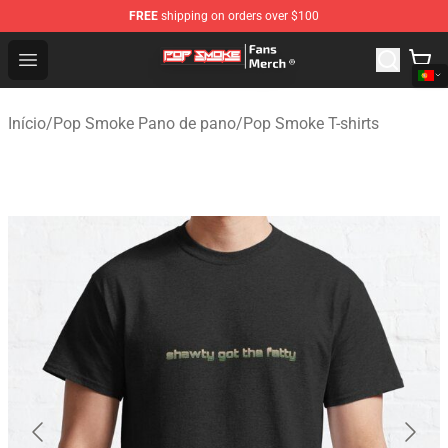
FREE
shipping on orders over $100
Pop Smoke Store - Official Pop Smoke Merchandise Sho
Open menu
Início
/
Pop Smoke Pano de pano
/
Pop Smoke T-shirts