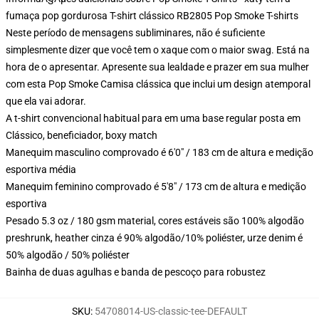
fumaça pop gordurosa T-shirt clássico RB2805 Pop Smoke T-shirts
Neste período de mensagens subliminares, não é suficiente
simplesmente dizer que você tem o xaque com o maior swag. Está na
hora de o apresentar. Apresente sua lealdade e prazer em sua mulher
com esta Pop Smoke Camisa clássica que inclui um design atemporal
que ela vai adorar.
A t-shirt convencional habitual para em uma base regular posta em
Clássico, beneficiador, boxy match
Manequim masculino comprovado é 6'0" / 183 cm de altura e medição
esportiva média
Manequim feminino comprovado é 5'8" / 173 cm de altura e medição
esportiva
Pesado 5.3 oz / 180 gsm material, cores estáveis são 100% algodão
preshrunk, heather cinza é 90% algodão/10% poliéster, urze denim é
50% algodão / 50% poliéster
Bainha de duas agulhas e banda de pescoço para robustez
SKU
:
54708014-US-classic-tee-DEFAULT