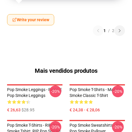
Write your review
1
/
2
Mais vendidos produtos
Pop Smoke Leggings - Raios E
Pop Smoke T-Shirts - Malone
-20%
-20%
Pop Smoke Leggings
Smoke Classic T-Shirt
€ 26,63
$28.95
€ 24,38 - € 28,06
Pop Smoke T-Shirts - RIP Pop
Pop Smoke Sweatshirts - RIP
-20%
-20%
Smoke Tshirt, RIP Pop Smoke
Pop Smoke Pullover