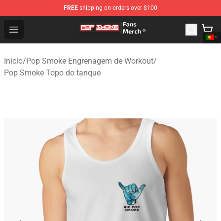
FREE
shipping on orders over $100
Pop Smoke Store - Official Pop Smoke Merchandise Sho
Open menu
Início
/
Pop Smoke Engrenagem de Workout
/
Pop Smoke Topo do tanque