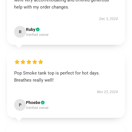
were very accommodating and offered generous
help with my order changes.
Dec 3, 2024
Ruby
R
Verified owner
Pop Smoke tank top is perfect for hot days.
Breathes really well!
Nov 23, 2024
Phoebe
P
Verified owner