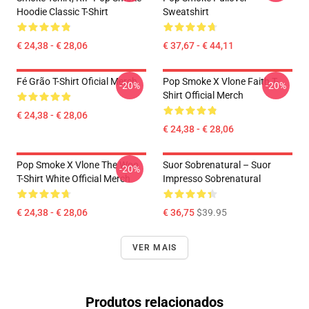
Hoodie Classic T-Shirt
Sweatshirt
€ 24,38 - € 28,06
€ 37,67 - € 44,11
Fé Grão T-Shirt Oficial Merch
Pop Smoke X Vlone Faith T-
-20%
-20%
Shirt Official Merch
€ 24,38 - € 28,06
€ 24,38 - € 28,06
Pop Smoke X Vlone The Woo
Suor Sobrenatural – Suor
-20%
T-Shirt White Official Merch
Impresso Sobrenatural
€ 24,38 - € 28,06
€ 36,75
$39.95
VER MAIS
Produtos relacionados