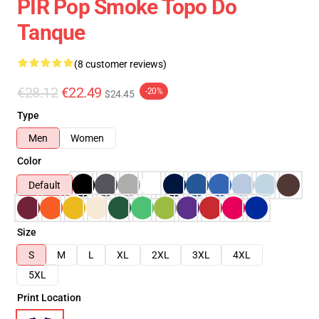
PIR Pop Smoke Topo Do
Tanque
(8 customer reviews)
€28.12
€22.49
-20%
$24.45
Type
Men
Women
Color
Default
Size
S
M
L
XL
2XL
3XL
4XL
5XL
Print Location