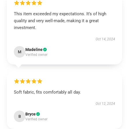
This item exceeded my expectations. It’s of high
quality and very well-made, making it a great
investment.
Oct 14, 2024
Madeline
M
Verified owner
Soft fabric, fits comfortably all day.
Oct 12, 2024
Bryce
B
Verified owner