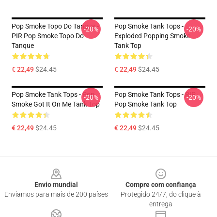
Pop Smoke Topo Do Tanque -
Pop Smoke Tank Tops -
-20%
-20%
PIR Pop Smoke Topo Do
Exploded Popping Smoke
Tanque
Tank Top
€ 22,49
$24.45
€ 22,49
$24.45
Pop Smoke Tank Tops - Pop
Pop Smoke Tank Tops - RIP
-20%
-20%
Smoke Got It On Me Tank Top
Pop Smoke Tank Top
€ 22,49
$24.45
€ 22,49
$24.45
Footer
Envio mundial
Compre com confiança
Enviamos para mais de 200 países
Protegido 24/7, do clique à
entrega