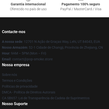
Garantia internacional
Pagamento 100% seguro
Oferecido no país de uso
PayPal / MasterCard / Visa
Contacte-nos
A nossa sede
: 12701 N Ação de Graças Way, Lehi, UT 84043, EUA
Nosso Armazém
: 52-1 Cidade de Changji, Província de Zhejiang, CN
Hour
: 9AM – 5PM (Mon – Fri)
Email
: contact@pop-smoke.store
Nossa empresa
Sobre nós
Termos e Condições
Políticas de privacidade
DMCA - Política de Direitos Autorais
CA SB657: Lei de Transparência de Cadeia de Suprimentos
Nosso Suporte