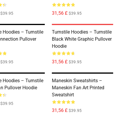
31,56 £
$39.95
$39.95
e Hoodies – Turnstile
Turnstile Hoodies – Turnstile
nnection Pullover
Black White Graphic Pullover
Hoodie
31,56 £
$39.95
$39.95
e Hoodies – Turnstile
Maneskin Sweatshirts –
n Pullover Hoodie
Maneskin Fan Art Printed
Sweatshirt
$39.95
31,56 £
$39.95