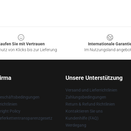
aufen Sie mit Vertrauen
Internationale Garanti
utz von Klicks bis zur Lieferung
Im Nutzungsland angebo
irma
Unsere Unterstützung
Versand und Lieferrichtlinien
Geschäftsbedingungen
Zahlungsbedingungen
ichtlinien
Return & Refund Richtlinien
ight Policy
Kontaktieren Sie uns
eferkettentransparenzgesetz
Kundenhilfe (FAQ)
Werdegang