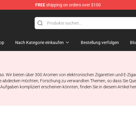
FREE
shipping on orders over $100
hop
op
Nach Kategorie einkaufen
Bestellung verfolgen
Bl
 Wir bieten über 300 Aromen von elektronischen Zigaretten und E-Zigarette
ie abdecken möchten, Forschung zu verwandten Themen, so dass Sie Quell
e Aufgaben kompliziert erscheinen könnten, finden Sie in diesem Artikel he