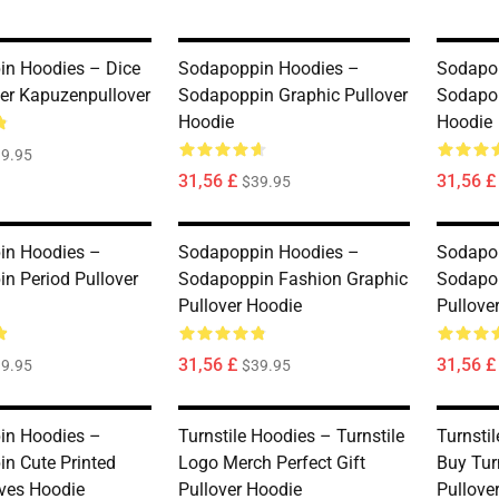
n Hoodies – Dice
Sodapoppin Hoodies –
Sodapo
ver Kapuzenpullover
Sodapoppin Graphic Pullover
Sodapop
Hoodie
Hoodie
9.95
31,56 £
31,56 £
$39.95
in Hoodies –
Sodapoppin Hoodies –
Sodapo
n Period Pullover
Sodapoppin Fashion Graphic
Sodapo
Pullover Hoodie
Pullove
31,56 £
31,56 £
9.95
$39.95
in Hoodies –
Turnstile Hoodies – Turnstile
Turnsti
n Cute Printed
Logo Merch Perfect Gift
Buy Turn
ves Hoodie
Pullover Hoodie
Pullove