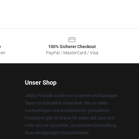
e
100% Sicherer Checkout
ten
PayPal / MasterCard / Visa
Unser Shop
Jedes Produkt wurde von unserem erstklassigen
Team nachdenklich entwickelt. Mit so vielen
hochwertigen und wunderschön gestalteten
Produkten gibt es etwas für jeden Stil. Das sind
mehr als nur Aussehen, sie sind eine Darstellung
Ihrer einzigartigen Persönlichkeit!