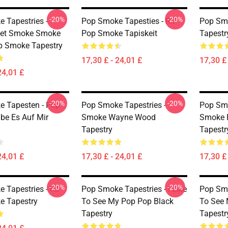
-20%
-20%
 Tapestries -
Pop Smoke Tapesties - RIP
Pop Smo
iet Smoke Smoke
Pop Smoke Tapiskeit
Tapestr
p Smoke Tapestry
17,30 £ - 24,01 £
17,30 £ 
24,01 £
-20%
-20%
 Tapesten - Pop
Pop Smoke Tapestries -
Pop Smo
e Es Auf Mir
Smoke Wayne Wood
Smoke F
Tapestry
Tapestr
24,01 £
17,30 £ - 24,01 £
17,30 £ 
-20%
-20%
 Tapestries - RIP
Pop Smoke Tapestries - I Like
Pop Smo
e Tapestry
To See My Pop Pop Black
To See 
Tapestry
Tapestr