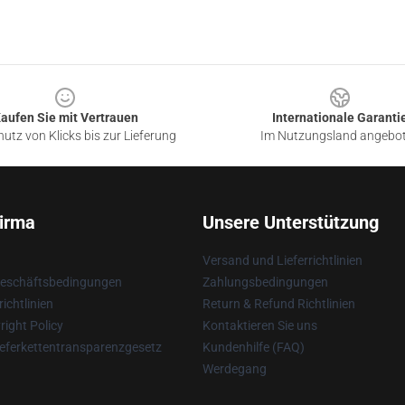
aufen Sie mit Vertrauen
Internationale Garanti
utz von Klicks bis zur Lieferung
Im Nutzungsland angebo
irma
Unsere Unterstützung
Versand und Lieferrichtlinien
Geschäftsbedingungen
Zahlungsbedingungen
ichtlinien
Return & Refund Richtlinien
ight Policy
Kontaktieren Sie uns
eferkettentransparenzgesetz
Kundenhilfe (FAQ)
Werdegang