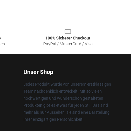
e
100% Sicherer Checkout
ten
PayPal / MasterCard / Visa
Unser Shop
Jedes Produkt wurde von unserem erstklassigen
Team nachdenklich entwickelt. Mit so vielen
hochwertigen und wunderschön gestalteten
Produkten gibt es etwas für jeden Stil. Das sind
mehr als nur Aussehen, sie sind eine Darstellung
Ihrer einzigartigen Persönlichkeit!