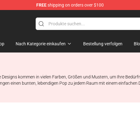
FREE
shipping on orders over $100
hop
op
Nach Kategorie einkaufen
Bestellung verfolgen
Bl
e Designs kommen in vielen Farben, Größen und Mustern, um Ihre Bedürfni
gen einen bunten, lebendigen Pop zu jedem Raum mit einem einfachen Desi